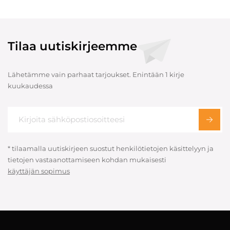
Tilaa uutiskirjeemme
Lähetämme vain parhaat tarjoukset. Enintään 1 kirje
kuukaudessa
* tilaamalla uutiskirjeen suostut henkilötietojen käsittelyyn ja
tietojen vastaanottamiseen kohdan mukaisesti
käyttäjän sopimus