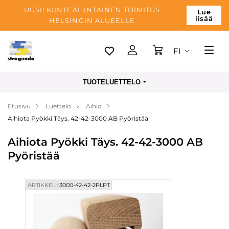
UUSI! KIINTEÄHINTAINEN TOIMITUS
Lue
lisää
HELSINGIN ALUEELLE
FI
Tallinn
TUOTELUETTELO
Toimitus
Etusivu
Luettelo
Aihio
Maksu
Aihiota Pyökki Täys. 42-42-3000 AB Pyöristää
Yrityksen
Aihiota Pyökki Täys. 42-42-3000 AB
Blogi
Pyöristää
Yhteystiedot
ARTIKKELI:
3000-42-42-2PLPT