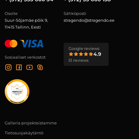
Osoite
Sähköposti
Suur-Sõjamäe põik 9,
stragendo@stragendo.ee
11415 Tallinn, Eesti
Google reviews
4.9
Sosiaaliset verkostot
51 reviews
Galleria projekteistamme
Tietosuojakäytäntö