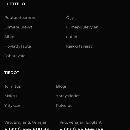
LUETTELO
Puutuotteemme
Öljy
Liimapuulevyt
Liimapuulevyjen
Aihio
outlet
Höylätty lauta
Kaikki tavarat
Sahatavara
TIEDOT
Toimitus
Blogi
Maksu
Yhteystiedot
Yrityksen
Palvelut
Viro, Englanti, Venäjän
Viro, Venäjän, Englanti
+ (372) 555 600 34
+ (372) 55 666 158