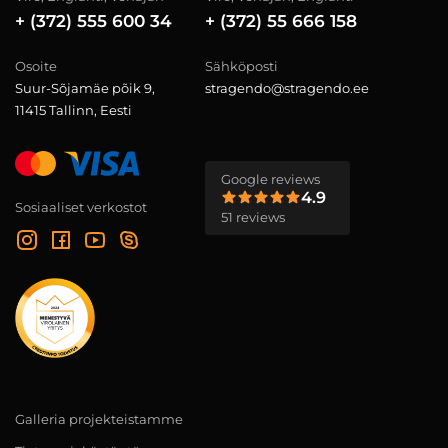
+ (372) 555 600 34
+ (372) 55 666 158
Osoite
Sähköposti
Suur-Sõjamäe põik 9,
stragendo@stragendo.ee
11415 Tallinn, Eesti
Google reviews
4.9
Sosiaaliset verkostot
51 reviews
Galleria projekteistamme