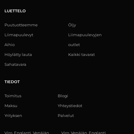
LUETTELO
Puutuotteemme
Öljy
Liimapuulevyt
Liimapuulevyjen
Aihio
outlet
Höylätty lauta
Kaikki tavarat
Sahatavara
TIEDOT
Toimitus
Blogi
Maksu
Yhteystiedot
Yrityksen
Palvelut
Viro, Englanti, Venäjän
Viro, Venäjän, Englanti