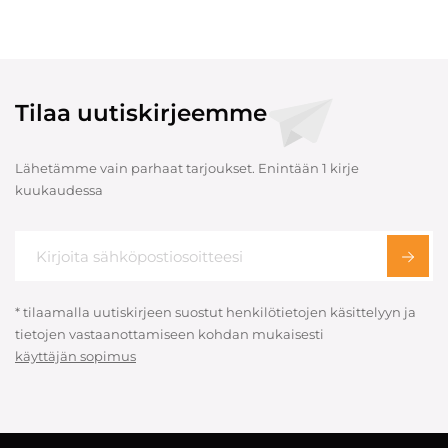
Tilaa uutiskirjeemme
Lähetämme vain parhaat tarjoukset. Enintään 1 kirje
kuukaudessa
* tilaamalla uutiskirjeen suostut henkilötietojen käsittelyyn ja
tietojen vastaanottamiseen kohdan mukaisesti
käyttäjän sopimus