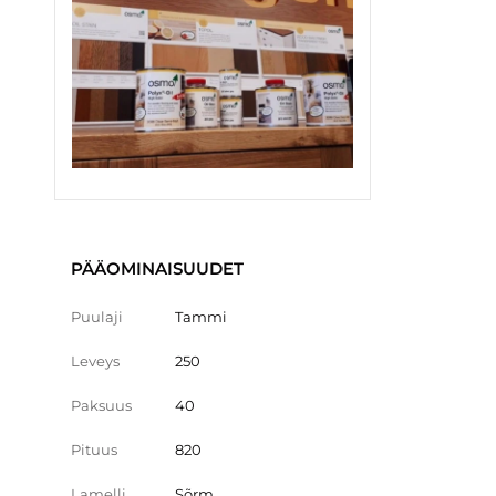
PÄÄOMINAISUUDET
Puulaji
Tammi
Leveys
250
Paksuus
40
Pituus
820
Lamelli
Sõrm.