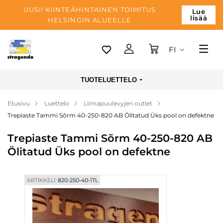
UUSI! KIINTEÄHINTAINEN TOIMITUS
Lue
lisää
HELSINGIN ALUEELLE
FI
Tallinn
TUOTELUETTELO
Toimitus
Etusivu
Luettelo
Liimapuulevyjen outlet
Maksu
Trepiaste Tammi Sõrm 40-250-820 AB Ölitatud Üks pool on defektne
Yrityksen
Trepiaste Tammi Sõrm 40-250-820 AB
Blogi
Ölitatud Üks pool on defektne
Yhteystiedot
ARTIKKELI:
820-250-40-1TL