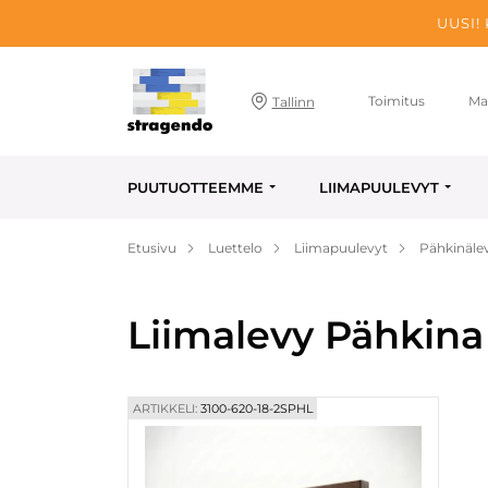
UUSI!
Toimitus
Ma
Tallinn
PUUTUOTTEEMME
LIIMAPUULEVYT
Etusivu
Luettelo
Liimapuulevyt
Pähkinäle
Liimalevy Pähkina
ARTIKKELI:
3100-620-18-2SPHL