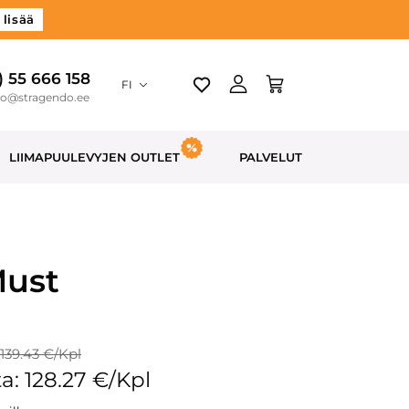
 lisää
) 55 666 158
FI
do@stragendo.ee
LIIMAPUULEVYJEN OUTLET
PALVELUT
Must
 139.43 €/Kpl
a: 128.27 €/Kpl