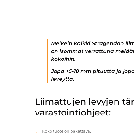
Melkein kaikki Stragendon lii
on isommat verrattuna meidän
kokoihin.
Jopa +5-10 mm pituutta ja jo
leveyttä.
Liimattujen levyjen t
varastointiohjeet:
Koko tuote on pakattava.