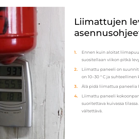
Liimattujen l
asennusohjee
Ennen kuin aloitat liimapuul
suositellaan viikon pitkä le
Liimattu paneeli on suunnit
on 10–30 ° C ja suhteellinen
Älä pidä liimattua paneelia
Liimattu paneeli kokoonpan
suoritettava kuivassa tilass
vältettävä.