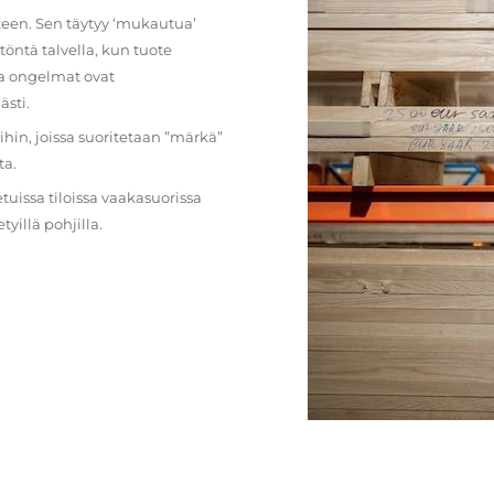
lkeen. Sen täytyy ‘mukautua’
öntä talvella, kun tuote
ja ongelmat ovat
ästi.
loihin, joissa suoritetaan ”märkä”
ta.
etuissa tiloissa vaakasuorissa
illä pohjilla.