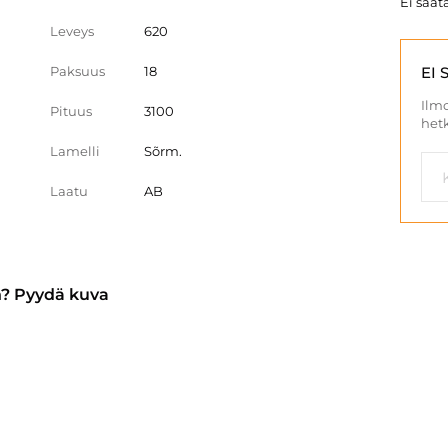
Ei saata
Leveys
620
Paksuus
18
EI 
Ilmo
Pituus
3100
hetk
Lamelli
Sõrm.
Laatu
AB
n? Pyydä kuva