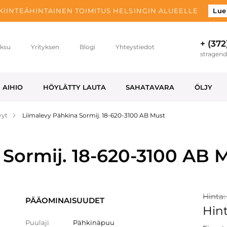
 KIINTEÄHINTAINEN TOIMITUS HELSINGIN ALUEELLE
Lue
+ (372
ksu
Yrityksen
Blogi
Yhteystiedot
stragen
AIHIO
HÖYLÄTTY LAUTA
SAHATAVARA
ÖLJY
vyt
Liimalevy Pähkina Sormij. 18-620-3100 AB Must
 Sormij. 18-620-3100 AB 
Hinta:
PÄÄOMINAISUUDET
Hint
Puulaji
Pähkinäpuu