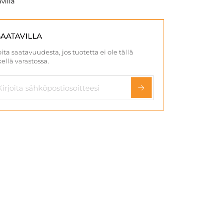
villa
SAATAVILLA
ita saatavuudesta, jos tuotetta ei ole tällä
ellä varastossa.