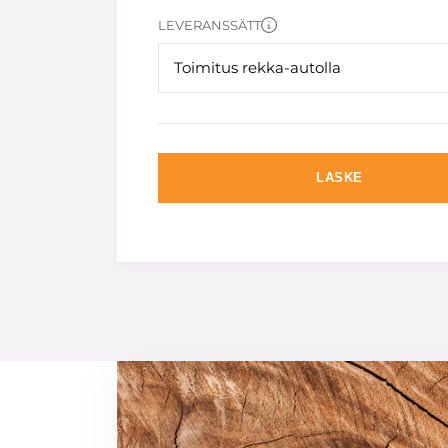
LEVERANSSÄTT
Toimitus rekka-autolla
LASKE