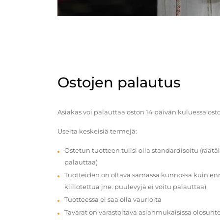
Ostojen palautus
Asiakas voi palauttaa oston 14 päivän kuluessa ost
Useita keskeisiä termejä:
Ostetun tuotteen tulisi olla standardisoitu (räätäl
palauttaa)
Tuotteiden on oltava samassa kunnossa kuin enn
kiillotettua jne. puulevyjä ei voitu palauttaa)
Tuotteessa ei saa olla vaurioita
Tavarat on varastoitava asianmukaisissa olosuhte