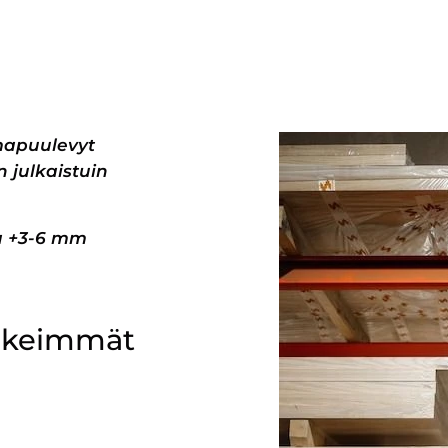
mapuulevyt
 julkaistuin
pa +3-6 mm
ärkeimmät