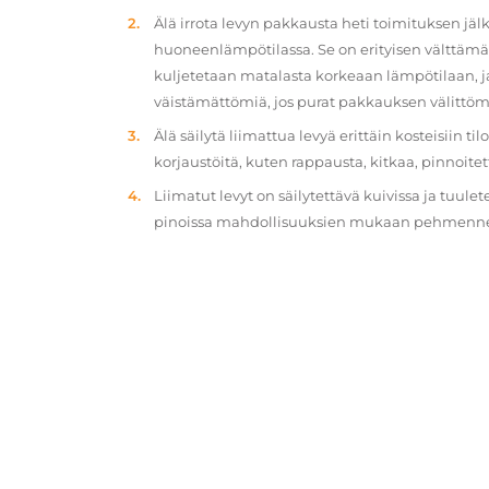
Älä irrota levyn pakkausta heti toimituksen jä
huoneenlämpötilassa. Se on erityisen välttämät
kuljetetaan matalasta korkeaan lämpötilaan, 
väistämättömiä, jos purat pakkauksen välittöm
Älä säilytä liimattua levyä erittäin kosteisiin ti
korjaustöitä, kuten rappausta, kitkaa, pinnoitet
Liimatut levyt on säilytettävä kuivissa ja tuulet
pinoissa mahdollisuuksien mukaan pehmennety