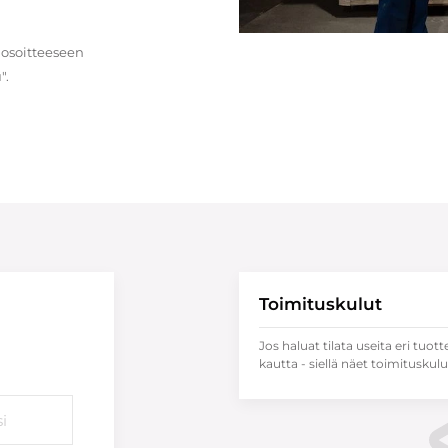
 osoitteeseen
".
Toimituskulut
Jos haluat tilata useita eri tuott
kautta - siellä näet toimituskulu