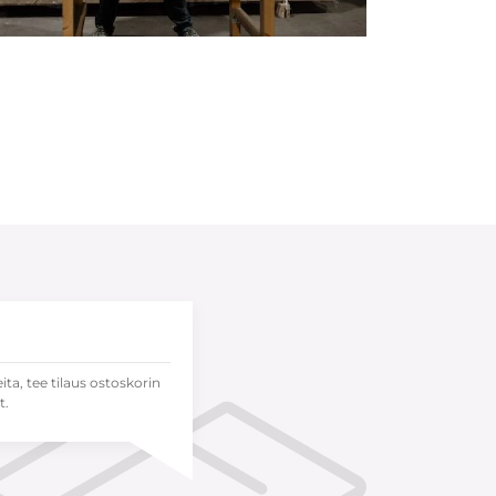
eita, tee tilaus ostoskorin
t.