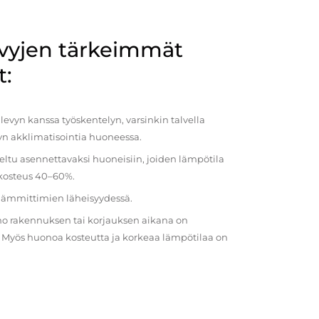
evyjen tärkeimmät
t:
evyn kanssa työskentelyn, varsinkin talvella
vyn akklimatisointia huoneessa.
eltu asennettavaksi huoneisiin, joiden lämpötila
 kosteus 40–60%.
 lämmittimien läheisyydessä.
o rakennuksen tai korjauksen aikana on
a. Myös huonoa kosteutta ja korkeaa lämpötilaa on