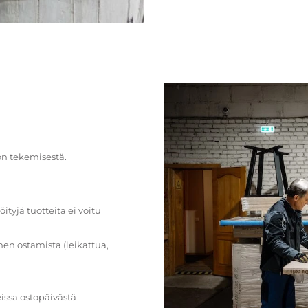
on tekemisestä.
öityjä tuotteita ei voitu
en ostamista (leikattua,
issa ostopäivästä