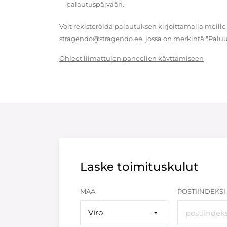
palautuspäivään.
Voit rekisteröidä palautuksen kirjoittamalla meille
stragendo@stragendo.ee, jossa on merkintä "Paluu
Ohjeet liimattujen paneelien käyttämiseen
Laske toimituskulut
MAA
POSTIINDEKSI
Viro