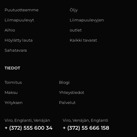
Puutuotteemme
Öljy
Liimapuulevyt
Liimapuulevyjen
Aihio
outlet
Höylätty lauta
Kaikki tavarat
Sahatavara
TIEDOT
Toimitus
Blogi
Maksu
Yhteystiedot
Yrityksen
Palvelut
Viro, Englanti, Venäjän
Viro, Venäjän, Englanti
+ (372) 555 600 34
+ (372) 55 666 158