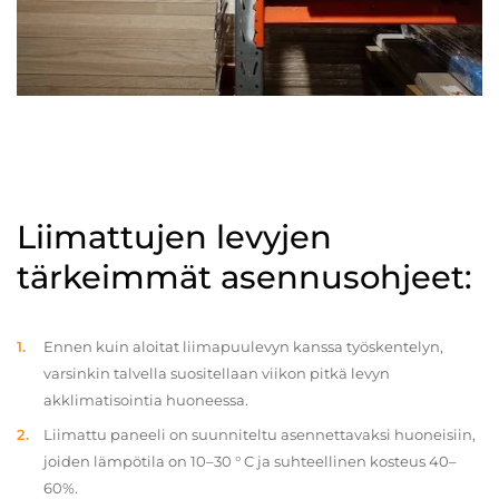
Liimattujen levyjen
tärkeimmät asennusohjeet:
Ennen kuin aloitat liimapuulevyn kanssa työskentelyn,
varsinkin talvella suositellaan viikon pitkä levyn
akklimatisointia huoneessa.
Liimattu paneeli on suunniteltu asennettavaksi huoneisiin,
joiden lämpötila on 10–30 ° C ja suhteellinen kosteus 40–
60%.