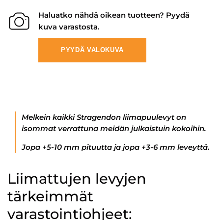
Haluatko nähdä oikean tuotteen? Pyydä
kuva varastosta.
PYYDÄ VALOKUVA
Melkein kaikki Stragendon liimapuulevyt on
isommat verrattuna meidän julkaistuin kokoihin.
Jopa +5-10 mm pituutta ja jopa +3-6 mm leveyttä.
Liimattujen levyjen
tärkeimmät
varastointiohjeet: