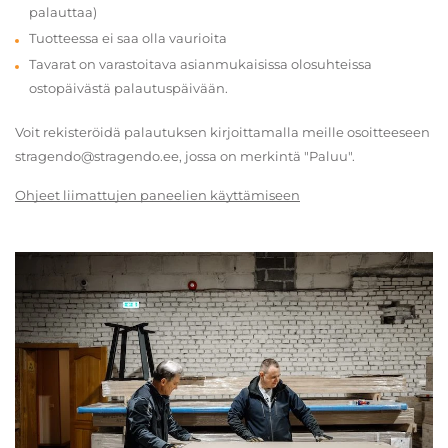
palauttaa)
Tuotteessa ei saa olla vaurioita
Tavarat on varastoitava asianmukaisissa olosuhteissa
ostopäivästä palautuspäivään.
Voit rekisteröidä palautuksen kirjoittamalla meille osoitteeseen
stragendo@stragendo.ee, jossa on merkintä "Paluu".
Ohjeet liimattujen paneelien käyttämiseen