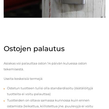
Ostojen palautus
Asiakas voi palauttaa oston 14 päivän kuluessa oston
tekemisestä.
Useita keskeisiä termejä:
Ostetun tuotteen tulisi olla standardisoitu (räätälöityjä
tuotteita ei voitu palauttaa)
Tuotteiden on oltava samassa kunnossa kuin ennen
ostamista (leikattua, kiillotettua jne. puulevyjä ei voitu