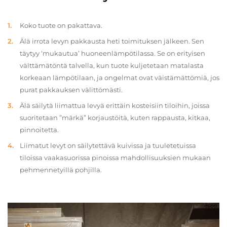
Koko tuote on pakattava.
Älä irrota levyn pakkausta heti toimituksen jälkeen. Sen
täytyy ‘mukautua’ huoneenlämpötilassa. Se on erityisen
välttämätöntä talvella, kun tuote kuljetetaan matalasta
korkeaan lämpötilaan, ja ongelmat ovat väistämättömiä, jos
purat pakkauksen välittömästi.
Älä säilytä liimattua levyä erittäin kosteisiin tiloihin, joissa
suoritetaan ”märkä” korjaustöitä, kuten rappausta, kitkaa,
pinnoitetta.
Liimatut levyt on säilytettävä kuivissa ja tuuletetuissa
tiloissa vaakasuorissa pinoissa mahdollisuuksien mukaan
pehmennetyillä pohjilla.