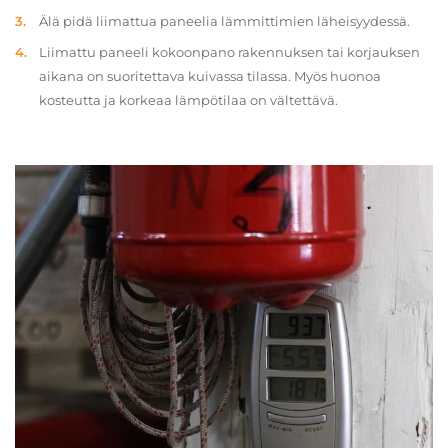
Älä pidä liimattua paneelia lämmittimien läheisyydessä.
Liimattu paneeli kokoonpano rakennuksen tai korjauksen
aikana on suoritettava kuivassa tilassa. Myös huonoa
kosteutta ja korkeaa lämpötilaa on vältettävä.