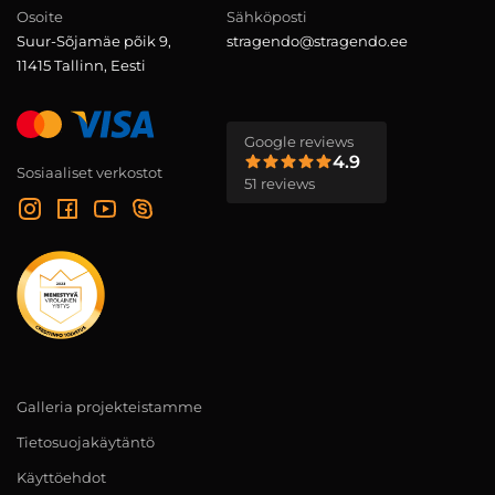
Osoite
Sähköposti
Suur-Sõjamäe põik 9,
stragendo@stragendo.ee
11415 Tallinn, Eesti
Google reviews
4.9
Sosiaaliset verkostot
51 reviews
Galleria projekteistamme
Tietosuojakäytäntö
Käyttöehdot