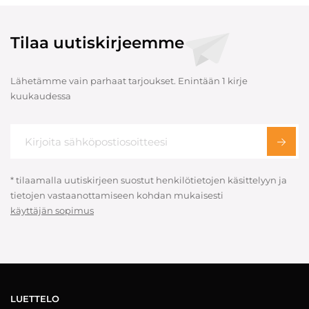
Tilaa uutiskirjeemme
Lähetämme vain parhaat tarjoukset. Enintään 1 kirje
kuukaudessa
* tilaamalla uutiskirjeen suostut henkilötietojen käsittelyyn ja
tietojen vastaanottamiseen kohdan mukaisesti
käyttäjän sopimus
LUETTELO