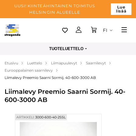
UUSI! KIINTEÄHINTAINEN TOIMITUS
Lue
lisää
HELSINGIN ALUEELLE
FI
Tallinn
TUOTELUETTELO
Toimitus
Etusivu
Luettelo
Liimapuulevyt
Saarnilevyt
Maksu
Eurooppalainen saarnilevy
Yrityksen
Liimalevy Preemio Saarni Sormij. 40-600-3000 AB
Blogi
Liimalevy Preemio Saarni Sormij. 40-
600-3000 AB
Yhteystiedot
ARTIKKELI:
3000-600-40-2SSL