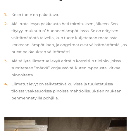
Koko tuote on pakattava.
Älä irrota levyn pakkausta heti toimituksen jälkeen. Sen
täytyy ‘mukautua’ huoneenlämpötilassa. Se on erityisen
välttämätöntä talvella, kun tuote kuljetetaan matalasta
korkeaan lämpötilaan, ja ongelmat ovat väistämättömiä, jos
purat pakkauksen välittömästi.
Älä säilytä liimattua levyä erittäin kosteisiin tiloihin, joissa
suoritetaan ”märkä” korjaustöitä, kuten rappausta, kitkaa,
pinnoitetta.
Liimatut levyt on säilytettävä kuivissa ja tuuletetuissa
tiloissa vaakasuorissa pinoissa mahdollisuuksien mukaan
pehmennetyillä pohjilla.