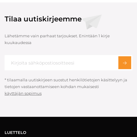
Tilaa uutiskirjeemme
Lähetämme vain parhaat tarjoukset. Enintään 1 kirje
kuukaudessa
* tilaamalla uutiskirjeen suostut henkilötietojen käsittelyyn ja
tietojen vastaanottamiseen kohdan mukaisesti
käyttäjän sopimus
LUETTELO