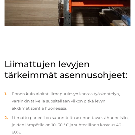
Liimattujen levyjen
tärkeimmät asennusohjeet:
Ennen kuin aloitat liimapuulevyn kanssa työskentelyn,
varsinkin talvella suositellaan viikon pitkä levyn
akklimatisointia huoneessa.
Liimattu paneeli on suunniteltu asennettavaksi huoneisiin,
joiden lämpötila on 10–30 ° C ja suhteellinen kosteus 40–
60%.