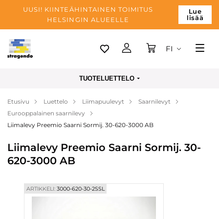
UUSI! KIINTEÄHINTAINEN TOIMITUS
Lue
lisää
HELSINGIN ALUEELLE
FI
Tallinn
TUOTELUETTELO
Toimitus
Etusivu
Luettelo
Liimapuulevyt
Saarnilevyt
Maksu
Eurooppalainen saarnilevy
Yrityksen
Liimalevy Preemio Saarni Sormij. 30-620-3000 AB
Blogi
Liimalevy Preemio Saarni Sormij. 30-
620-3000 AB
Yhteystiedot
ARTIKKELI:
3000-620-30-2SSL