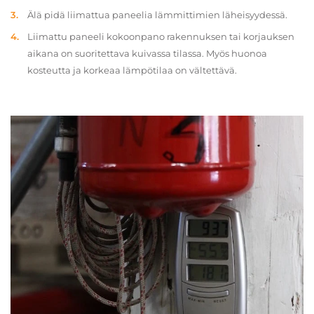
Älä pidä liimattua paneelia lämmittimien läheisyydessä.
Liimattu paneeli kokoonpano rakennuksen tai korjauksen
aikana on suoritettava kuivassa tilassa. Myös huonoa
kosteutta ja korkeaa lämpötilaa on vältettävä.