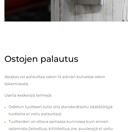
Ostojen palautus
Asiakas voi palauttaa oston 14 päivän kuluessa oston
tekemisestä.
Useita keskeisiä termejä:
Ostetun tuotteen tulisi olla standardisoitu (räätälöityjä
tuotteita ei voitu palauttaa)
Tuotteiden on oltava samassa kunnossa kuin ennen
ostamista (leikattua, kiillotettua jne. puulevyjä ei voitu