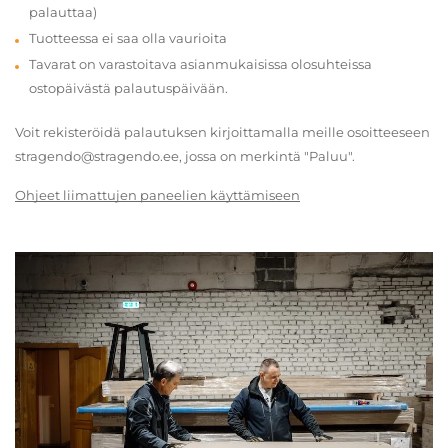
palauttaa)
Tuotteessa ei saa olla vaurioita
Tavarat on varastoitava asianmukaisissa olosuhteissa
ostopäivästä palautuspäivään.
Voit rekisteröidä palautuksen kirjoittamalla meille osoitteeseen
stragendo@stragendo.ee, jossa on merkintä "Paluu".
Ohjeet liimattujen paneelien käyttämiseen