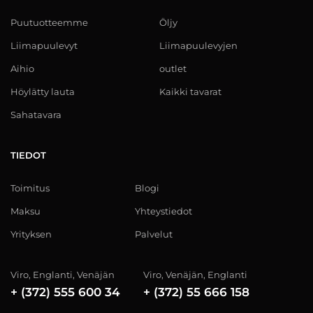
Puutuotteemme
Öljy
Liimapuulevyt
Liimapuulevyjen
Aihio
outlet
Höylätty lauta
Kaikki tavarat
Sahatavara
TIEDOT
Toimitus
Blogi
Maksu
Yhteystiedot
Yrityksen
Palvelut
Viro, Englanti, Venäjän
Viro, Venäjän, Englanti
+ (372) 555 600 34
+ (372) 55 666 158