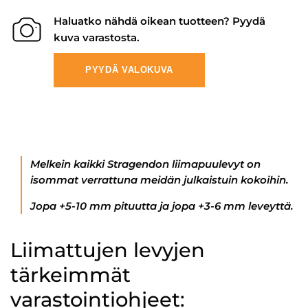
Haluatko nähdä oikean tuotteen? Pyydä
kuva varastosta.
PYYDÄ VALOKUVA
Melkein kaikki Stragendon liimapuulevyt on
isommat verrattuna meidän julkaistuin kokoihin.
Jopa +5-10 mm pituutta ja jopa +3-6 mm leveyttä.
Liimattujen levyjen
tärkeimmät
varastointiohjeet: