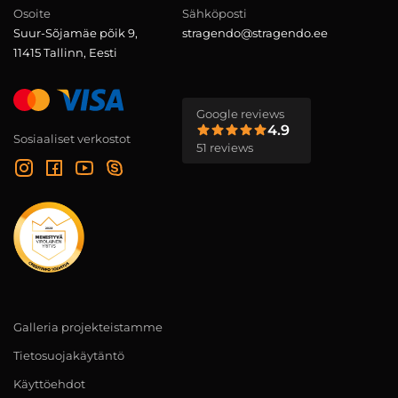
Osoite
Sähköposti
Suur-Sõjamäe põik 9,
stragendo@stragendo.ee
11415 Tallinn, Eesti
Google reviews
4.9
Sosiaaliset verkostot
51 reviews
Galleria projekteistamme
Tietosuojakäytäntö
Käyttöehdot