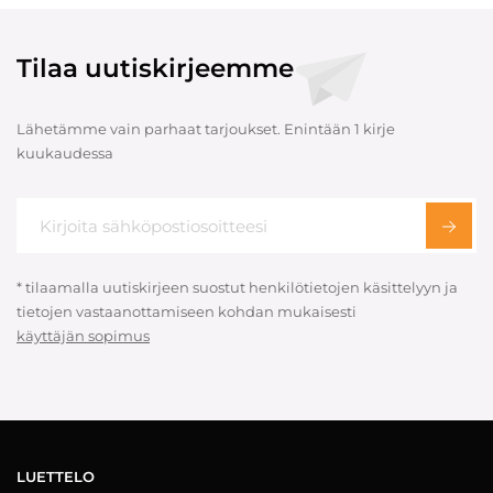
Tilaa uutiskirjeemme
Lähetämme vain parhaat tarjoukset. Enintään 1 kirje
kuukaudessa
* tilaamalla uutiskirjeen suostut henkilötietojen käsittelyyn ja
tietojen vastaanottamiseen kohdan mukaisesti
käyttäjän sopimus
LUETTELO