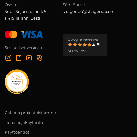
Osoite
Sähköposti
Suur-Sõjamäe põik 9,
stragendo@stragendo.ee
11415 Tallinn, Eesti
Google reviews
4.9
Sosiaaliset verkostot
51 reviews
Galleria projekteistamme
Tietosuojakäytäntö
Käyttöehdot