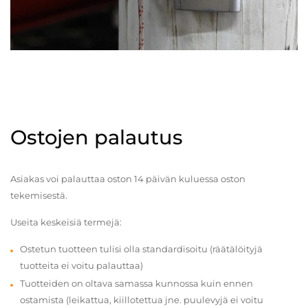
Ostojen palautus
Asiakas voi palauttaa oston 14 päivän kuluessa oston
tekemisestä.
Useita keskeisiä termejä:
Ostetun tuotteen tulisi olla standardisoitu (räätälöityjä
tuotteita ei voitu palauttaa)
Tuotteiden on oltava samassa kunnossa kuin ennen
ostamista (leikattua, kiillotettua jne. puulevyjä ei voitu