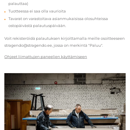
palauttaa)
Tuotteessa ei saa olla vaurioita
Tavarat on varastoitava asianmukaisissa olosuhteissa
ostopäivästä palautuspäivään.
Voit rekisteröidä palautuksen kirjoittamalla meille osoitteeseen
stragendo@stragendo.ee, jossa on merkintä "Paluu".
Ohjeet liimattujen paneelien käyttämiseen