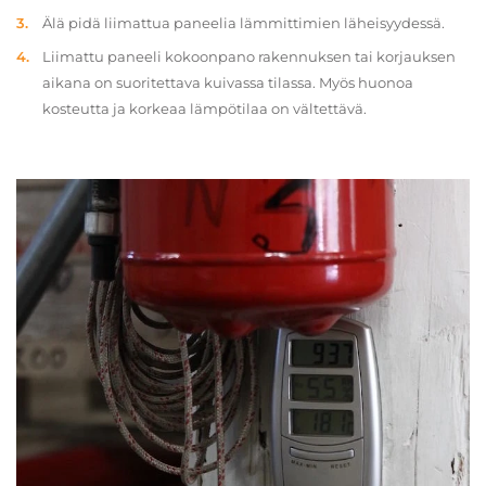
Älä pidä liimattua paneelia lämmittimien läheisyydessä.
Liimattu paneeli kokoonpano rakennuksen tai korjauksen
aikana on suoritettava kuivassa tilassa. Myös huonoa
kosteutta ja korkeaa lämpötilaa on vältettävä.