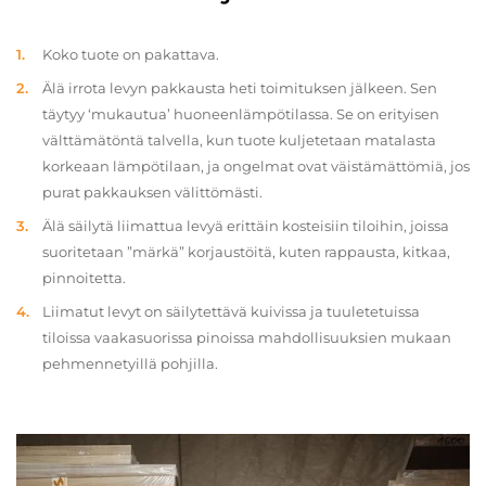
Koko tuote on pakattava.
Älä irrota levyn pakkausta heti toimituksen jälkeen. Sen
täytyy ‘mukautua’ huoneenlämpötilassa. Se on erityisen
välttämätöntä talvella, kun tuote kuljetetaan matalasta
korkeaan lämpötilaan, ja ongelmat ovat väistämättömiä, jos
purat pakkauksen välittömästi.
Älä säilytä liimattua levyä erittäin kosteisiin tiloihin, joissa
suoritetaan ”märkä” korjaustöitä, kuten rappausta, kitkaa,
pinnoitetta.
Liimatut levyt on säilytettävä kuivissa ja tuuletetuissa
tiloissa vaakasuorissa pinoissa mahdollisuuksien mukaan
pehmennetyillä pohjilla.