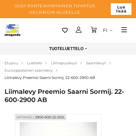
UUSI! KIINTEÄHINTAINEN TOIMITUS
Lue
lisää
HELSINGIN ALUEELLE
FI
Tallinn
TUOTELUETTELO
Toimitus
Etusivu
Luettelo
Liimapuulevyt
Saarnilevyt
Maksu
Eurooppalainen saarnilevy
Yrityksen
Liimalevy Preemio Saarni Sormij. 22-600-2900 AB
Blogi
Liimalevy Preemio Saarni Sormij. 22-
600-2900 AB
Yhteystiedot
ARTIKKELI:
2900-600-22-2SSL