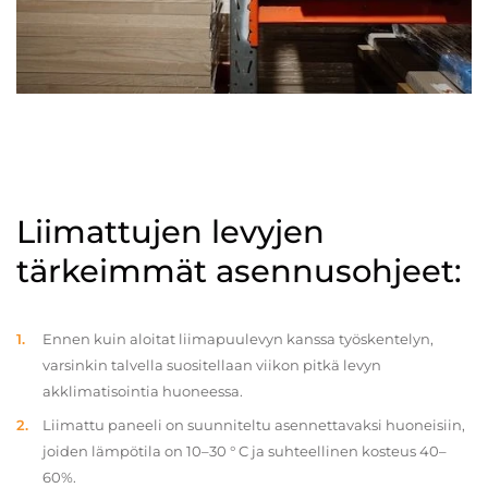
Liimattujen levyjen
tärkeimmät asennusohjeet:
Ennen kuin aloitat liimapuulevyn kanssa työskentelyn,
varsinkin talvella suositellaan viikon pitkä levyn
akklimatisointia huoneessa.
Liimattu paneeli on suunniteltu asennettavaksi huoneisiin,
joiden lämpötila on 10–30 ° C ja suhteellinen kosteus 40–
60%.