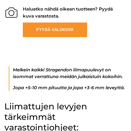
Haluatko nähdä oikean tuotteen? Pyydä
kuva varastosta.
PYYDÄ VALOKUVA
Melkein kaikki Stragendon liimapuulevyt on
isommat verrattuna meidän julkaistuin kokoihin.
Jopa +5-10 mm pituutta ja jopa +3-6 mm leveyttä.
Liimattujen levyjen
tärkeimmät
varastointiohjeet: