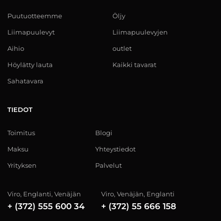
Puutuotteemme
Öljy
Liimapuulevyt
Liimapuulevyjen
Aihio
outlet
Höylätty lauta
Kaikki tavarat
Sahatavara
TIEDOT
Toimitus
Blogi
Maksu
Yhteystiedot
Yrityksen
Palvelut
Viro, Englanti, Venäjän
Viro, Venäjän, Englanti
+ (372) 555 600 34
+ (372) 55 666 158