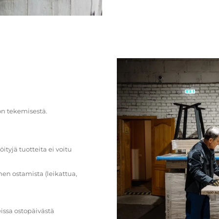
on tekemisestä.
öityjä tuotteita ei voitu
en ostamista (leikattua,
issa ostopäivästä