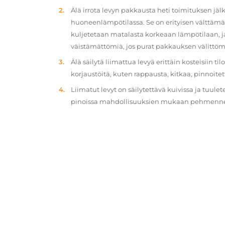
Älä irrota levyn pakkausta heti toimituksen jä
huoneenlämpötilassa. Se on erityisen välttämät
kuljetetaan matalasta korkeaan lämpötilaan, 
väistämättömiä, jos purat pakkauksen välittöm
Älä säilytä liimattua levyä erittäin kosteisiin ti
korjaustöitä, kuten rappausta, kitkaa, pinnoitet
Liimatut levyt on säilytettävä kuivissa ja tuulet
pinoissa mahdollisuuksien mukaan pehmennety