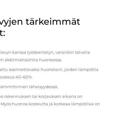
evyjen tärkeimmät
t:
evyn kanssa työskentelyn, varsinkin talvella
vyn akklimatisointia huoneessa.
eltu asennettavaksi huoneisiin, joiden lämpötila
 kosteus 40–60%.
 lämmittimien läheisyydessä.
o rakennuksen tai korjauksen aikana on
a. Myös huonoa kosteutta ja korkeaa lämpötilaa on