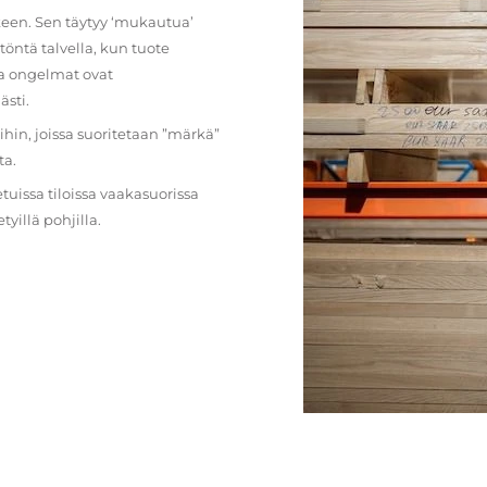
lkeen. Sen täytyy ‘mukautua’
öntä talvella, kun tuote
ja ongelmat ovat
ästi.
loihin, joissa suoritetaan ”märkä”
ta.
etuissa tiloissa vaakasuorissa
illä pohjilla.