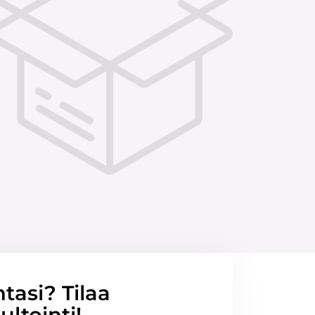
ntasi? Tilaa
ltointi!