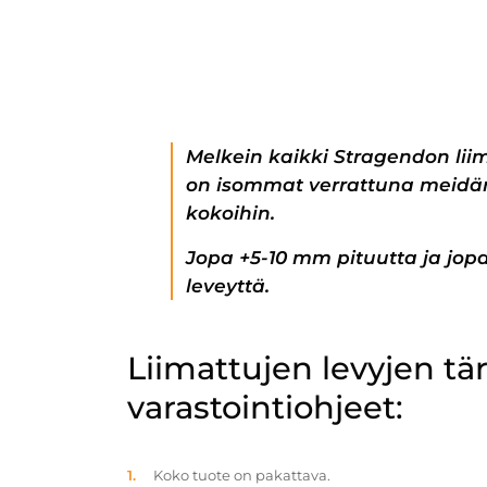
Melkein kaikki Stragendon lii
on isommat verrattuna meidän
kokoihin.
Jopa +5-10 mm pituutta ja jo
leveyttä.
Liimattujen levyjen t
varastointiohjeet:
Koko tuote on pakattava.