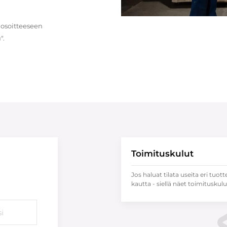
 osoitteeseen
".
Toimituskulut
Jos haluat tilata useita eri tuott
kautta - siellä näet toimituskulu