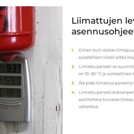
Liimattujen l
asennusohjee
Ennen kuin aloitat liimapuul
suositellaan viikon pitkä le
Liimattu paneeli on suunnit
on 10–30 ° C ja suhteellinen
Älä pidä liimattua paneelia
Liimattu paneeli kokoonpan
suoritettava kuivassa tilass
vältettävä.