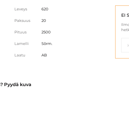
Leveys
620
EI 
Paksuus
20
Ilmo
hetk
Pituus
2500
Lamelli
Sõrm.
Laatu
AB
n? Pyydä kuva