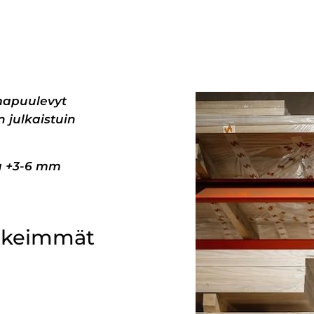
mapuulevyt
 julkaistuin
pa +3-6 mm
ärkeimmät