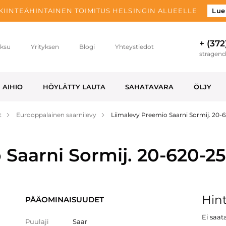
 KIINTEÄHINTAINEN TOIMITUS HELSINGIN ALUEELLE
Lue
+ (372
ksu
Yrityksen
Blogi
Yhteystiedot
stragen
AIHIO
HÖYLÄTTY LAUTA
SAHATAVARA
ÖLJY
t
Eurooppalainen saarnilevy
Liimalevy Preemio Saarni Sormij. 20
 Saarni Sormij. 20-620-2
Hint
PÄÄOMINAISUUDET
Ei saata
Puulaji
Saar