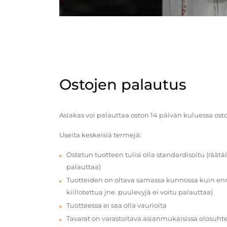
Ostojen palautus
Asiakas voi palauttaa oston 14 päivän kuluessa ost
Useita keskeisiä termejä:
Ostetun tuotteen tulisi olla standardisoitu (räätäl
palauttaa)
Tuotteiden on oltava samassa kunnossa kuin enn
kiillotettua jne. puulevyjä ei voitu palauttaa)
Tuotteessa ei saa olla vaurioita
Tavarat on varastoitava asianmukaisissa olosuhte