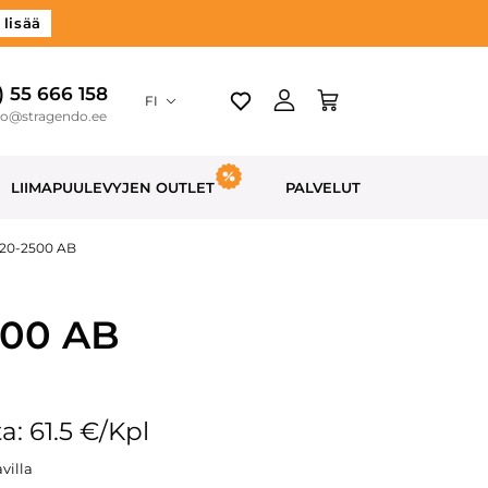
 lisää
) 55 666 158
FI
do@stragendo.ee
LIIMAPUULEVYJEN OUTLET
PALVELUT
-620-2500 AB
500 AB
a: 61.5 €/Kpl
villa