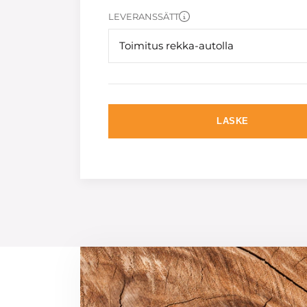
LEVERANSSÄTT
Toimitus rekka-autolla
LASKE