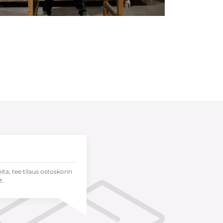
eita, tee tilaus ostoskorin
t.