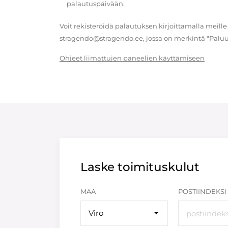
palautuspäivään.
Voit rekisteröidä palautuksen kirjoittamalla meille
stragendo@stragendo.ee, jossa on merkintä "Paluu
Ohjeet liimattujen paneelien käyttämiseen
Laske toimituskulut
MAA
POSTIINDEKSI
Viro