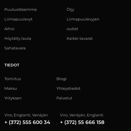
Puutuotteemme
Öljy
Liimapuulevyt
Liimapuulevyjen
Aihio
outlet
Höylätty lauta
Kaikki tavarat
Sahatavara
TIEDOT
Toimitus
Blogi
Maksu
Yhteystiedot
Yrityksen
Palvelut
Viro, Englanti, Venäjän
Viro, Venäjän, Englanti
+ (372) 555 600 34
+ (372) 55 666 158