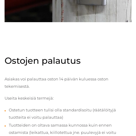
Ostojen palautus
Asiakas voi palauttaa oston 14 päivän kuluessa oston
tekemisestä.
Useita keskeisiä termejä:
Ostetun tuotteen tulisi olla standardisoitu (räätälöityjä
tuotteita ei voitu palauttaa)
Tuotteiden on oltava samassa kunnossa kuin ennen
ostamista (leikattua, kiillotettua jne. puulevyjä ei voitu