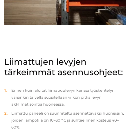
Liimattujen levyjen
tärkeimmät asennusohjeet:
Ennen kuin aloitat liimapuulevyn kanssa työskentelyn,
varsinkin talvella suositellaan viikon pitkä levyn
akklimatisointia huoneessa.
Liimattu paneeli on suunniteltu asennettavaksi huoneisiin,
joiden lämpötila on 10–30 ° C ja suhteellinen kosteus 40–
60%.