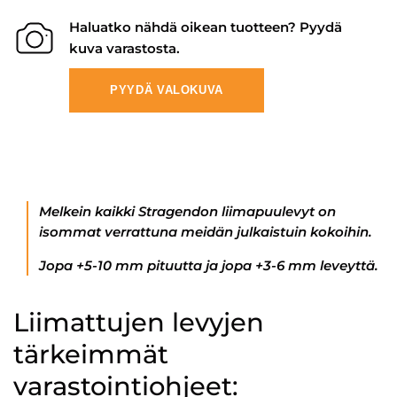
Haluatko nähdä oikean tuotteen? Pyydä
kuva varastosta.
PYYDÄ VALOKUVA
Melkein kaikki Stragendon liimapuulevyt on
isommat verrattuna meidän julkaistuin kokoihin.
Jopa +5-10 mm pituutta ja jopa +3-6 mm leveyttä.
Liimattujen levyjen
tärkeimmät
varastointiohjeet: