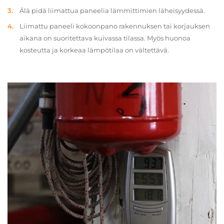
Älä pidä liimattua paneelia lämmittimien läheisyydessä.
Liimattu paneeli kokoonpano rakennuksen tai korjauksen
aikana on suoritettava kuivassa tilassa. Myös huonoa
kosteutta ja korkeaa lämpötilaa on vältettävä.