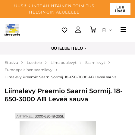
UUSI! KIINTEÄHINTAINEN TOIMITUS
Lue
lisää
HELSINGIN ALUEELLE
FI
Tallinn
TUOTELUETTELO
Toimitus
Etusivu
Luettelo
Liimapuulevyt
Saarnilevyt
Maksu
Eurooppalainen saarnilevy
Yrityksen
Liimalevy Preemio Saarni Sormij. 18-650-3000 AB Leveä sauva
Blogi
Liimalevy Preemio Saarni Sormij. 18-
650-3000 AB Leveä sauva
Yhteystiedot
ARTIKKELI:
3000-650-18-2SSL