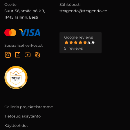
Osoite
Sähköposti
Suur-Sõjamäe põik 9,
stragendo@stragendo.ee
11415 Tallinn, Eesti
Google reviews
4.9
Sosiaaliset verkostot
51 reviews
Galleria projekteistamme
Tietosuojakäytäntö
Käyttöehdot