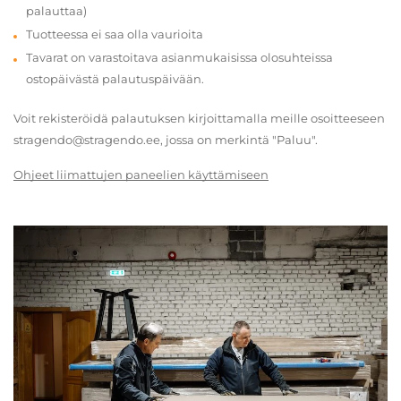
palauttaa)
Tuotteessa ei saa olla vaurioita
Tavarat on varastoitava asianmukaisissa olosuhteissa
ostopäivästä palautuspäivään.
Voit rekisteröidä palautuksen kirjoittamalla meille osoitteeseen
stragendo@stragendo.ee, jossa on merkintä "Paluu".
Ohjeet liimattujen paneelien käyttämiseen