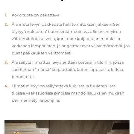
Koko tuote on pakattava.
Älä irrota levyn pakkausta heti toimituksen jälkeen. Sen
täytyy ‘mukautua’ huoneenlämpötilassa. Se on erityisen
välttämätöntä talvella, kun tuote kuljetetaan matalasta
korkeaan lämpötilaan, ja ongelmat ovat väistämättömiä, jos
purat pakkauksen välittömästi.
Älä säilytä liimattua levyä erittäin kosteisiin tiloihin, joissa
suoritetaan ”märkä” korjaustöitä, kuten rappausta, kitkaa,
pinnoitetta.
Liimatut levyt on säilytettävä kuivissa ja tuuletetuissa
tiloissa vaakasuorissa pinoissa mahdollisuuksien mukaan
pehmennetyillä pohjilla.