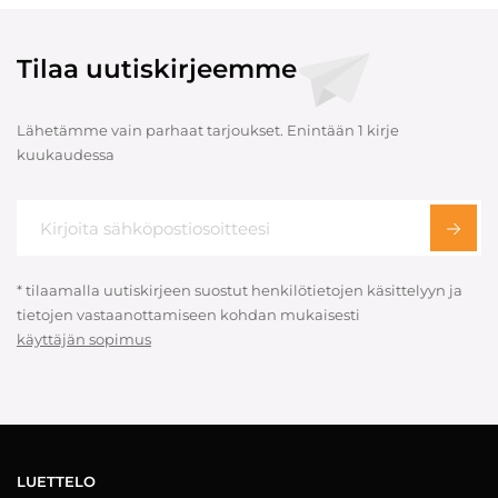
Tilaa uutiskirjeemme
Lähetämme vain parhaat tarjoukset. Enintään 1 kirje
kuukaudessa
* tilaamalla uutiskirjeen suostut henkilötietojen käsittelyyn ja
tietojen vastaanottamiseen kohdan mukaisesti
käyttäjän sopimus
LUETTELO