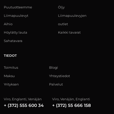
Puutuotteemme
Öljy
Liimapuulevyt
Liimapuulevyjen
Aihio
outlet
Höylätty lauta
Kaikki tavarat
Sahatavara
TIEDOT
Toimitus
Blogi
Maksu
Yhteystiedot
Yrityksen
Palvelut
Viro, Englanti, Venäjän
Viro, Venäjän, Englanti
+ (372) 555 600 34
+ (372) 55 666 158