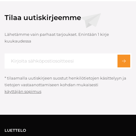
Tilaa uutiskirjeemme
Lähetämme vain parhaat tarjoukset. Enintään 1 kirje
kuukaudessa
* tilaamalla uutiskirjeen suostut henkilötietojen käsittelyyn ja
tietojen vastaanottamiseen kohdan mukaisesti
käyttäjän sopimus
LUETTELO