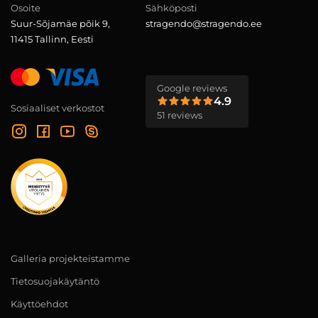
Osoite
Sähköposti
Suur-Sõjamäe põik 9,
stragendo@stragendo.ee
11415 Tallinn, Eesti
Google reviews
4.9
Sosiaaliset verkostot
51 reviews
Galleria projekteistamme
Tietosuojakäytäntö
Käyttöehdot