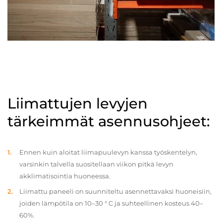
Liimattujen levyjen
tärkeimmät asennusohjeet:
Ennen kuin aloitat liimapuulevyn kanssa työskentelyn,
varsinkin talvella suositellaan viikon pitkä levyn
akklimatisointia huoneessa.
Liimattu paneeli on suunniteltu asennettavaksi huoneisiin,
joiden lämpötila on 10–30 ° C ja suhteellinen kosteus 40–
60%.