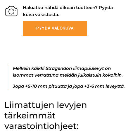
Haluatko nähdä oikean tuotteen? Pyydä
kuva varastosta.
PYYDÄ VALOKUVA
Melkein kaikki Stragendon liimapuulevyt on
isommat verrattuna meidän julkaistuin kokoihin.
Jopa +5-10 mm pituutta ja jopa +3-6 mm leveyttä.
Liimattujen levyjen
tärkeimmät
varastointiohjeet: