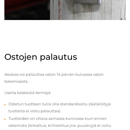
Ostojen palautus
Asiakas voi palauttaa oston 14 päivän kuluessa oston
tekemisestä.
Useita keskeisiä termejä:
Ostetun tuotteen tulisi olla standardisoitu (räätälöityjä
tuotteita ei voitu palauttaa)
Tuotteiden on oltava samassa kunnossa kuin ennen
ostamista (leikattua, kiillotettua jne. puulevyjä ei voitu