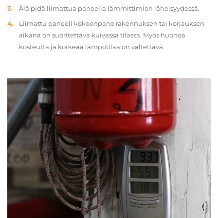
Älä pidä liimattua paneelia lämmittimien läheisyydessä.
Liimattu paneeli kokoonpano rakennuksen tai korjauksen
aikana on suoritettava kuivassa tilassa. Myös huonoa
kosteutta ja korkeaa lämpötilaa on vältettävä.