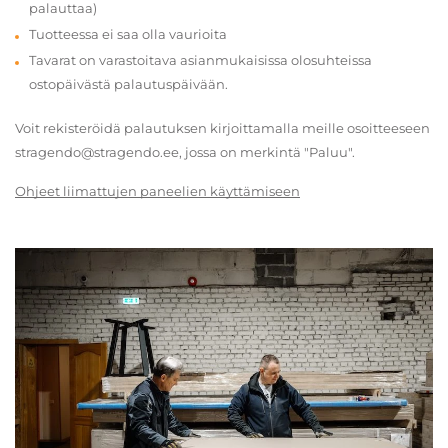
palauttaa)
Tuotteessa ei saa olla vaurioita
Tavarat on varastoitava asianmukaisissa olosuhteissa
ostopäivästä palautuspäivään.
Voit rekisteröidä palautuksen kirjoittamalla meille osoitteeseen
stragendo@stragendo.ee, jossa on merkintä "Paluu".
Ohjeet liimattujen paneelien käyttämiseen