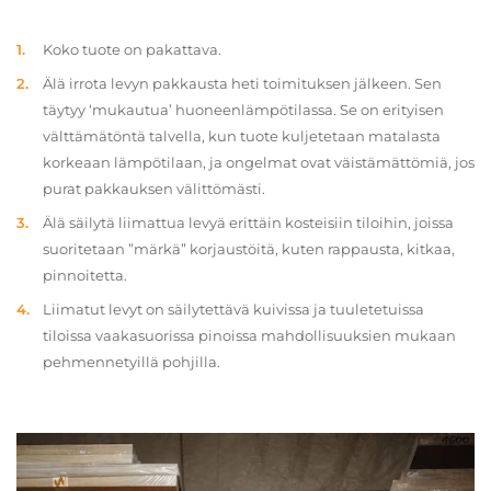
Koko tuote on pakattava.
Älä irrota levyn pakkausta heti toimituksen jälkeen. Sen
täytyy ‘mukautua’ huoneenlämpötilassa. Se on erityisen
välttämätöntä talvella, kun tuote kuljetetaan matalasta
korkeaan lämpötilaan, ja ongelmat ovat väistämättömiä, jos
purat pakkauksen välittömästi.
Älä säilytä liimattua levyä erittäin kosteisiin tiloihin, joissa
suoritetaan ”märkä” korjaustöitä, kuten rappausta, kitkaa,
pinnoitetta.
Liimatut levyt on säilytettävä kuivissa ja tuuletetuissa
tiloissa vaakasuorissa pinoissa mahdollisuuksien mukaan
pehmennetyillä pohjilla.