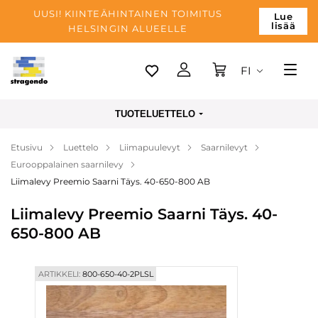
UUSI! KIINTEÄHINTAINEN TOIMITUS
Lue
lisää
HELSINGIN ALUEELLE
FI
Tallinn
TUOTELUETTELO
Toimitus
Etusivu
Luettelo
Liimapuulevyt
Saarnilevyt
Maksu
Eurooppalainen saarnilevy
Yrityksen
Liimalevy Preemio Saarni Täys. 40-650-800 AB
Blogi
Liimalevy Preemio Saarni Täys. 40-
650-800 AB
Yhteystiedot
ARTIKKELI:
800-650-40-2PLSL