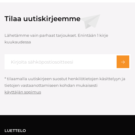
Tilaa uutiskirjeemme
Lähetämme vain parhaat tarjoukset. Enintään 1 kirje
kuukaudessa
* tilaamalla uutiskirjeen suostut henkilötietojen käsittelyyn ja
tietojen vastaanottamiseen kohdan mukaisesti
käyttäjän sopimus
LUETTELO