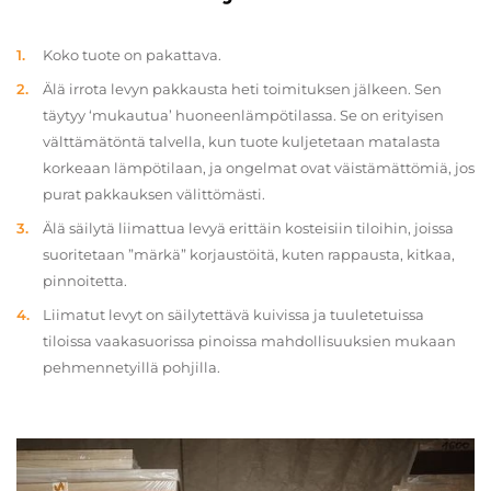
Koko tuote on pakattava.
Älä irrota levyn pakkausta heti toimituksen jälkeen. Sen
täytyy ‘mukautua’ huoneenlämpötilassa. Se on erityisen
välttämätöntä talvella, kun tuote kuljetetaan matalasta
korkeaan lämpötilaan, ja ongelmat ovat väistämättömiä, jos
purat pakkauksen välittömästi.
Älä säilytä liimattua levyä erittäin kosteisiin tiloihin, joissa
suoritetaan ”märkä” korjaustöitä, kuten rappausta, kitkaa,
pinnoitetta.
Liimatut levyt on säilytettävä kuivissa ja tuuletetuissa
tiloissa vaakasuorissa pinoissa mahdollisuuksien mukaan
pehmennetyillä pohjilla.