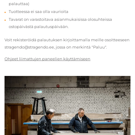
palauttaa)
Tuotteessa ei saa olla vaurioita
Tavarat on varastoitava asianmukaisissa olosuhteissa
ostopäivästä palautuspäivään.
Voit rekisteröidä palautuksen kirjoittamalla meille osoitteeseen
stragendo@stragendo.ee, jossa on merkintä "Paluu".
Ohjeet liimattujen paneelien käyttämiseen