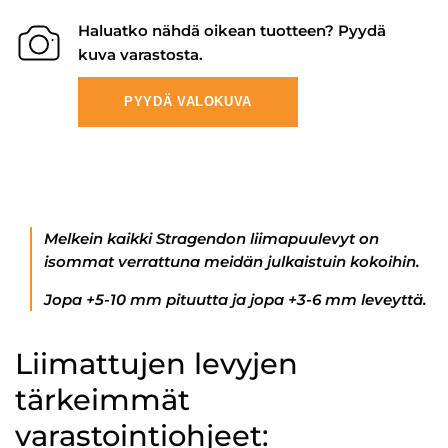
Haluatko nähdä oikean tuotteen? Pyydä
kuva varastosta.
PYYDÄ VALOKUVA
Melkein kaikki Stragendon liimapuulevyt on
isommat verrattuna meidän julkaistuin kokoihin.
Jopa +5-10 mm pituutta ja jopa +3-6 mm leveyttä.
Liimattujen levyjen
tärkeimmät
varastointiohjeet: