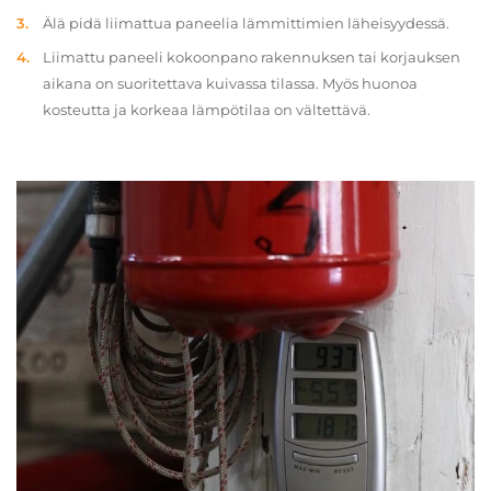
Älä pidä liimattua paneelia lämmittimien läheisyydessä.
Liimattu paneeli kokoonpano rakennuksen tai korjauksen
aikana on suoritettava kuivassa tilassa. Myös huonoa
kosteutta ja korkeaa lämpötilaa on vältettävä.