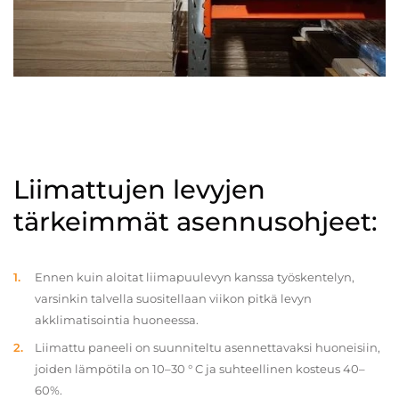
Liimattujen levyjen
tärkeimmät asennusohjeet:
Ennen kuin aloitat liimapuulevyn kanssa työskentelyn,
varsinkin talvella suositellaan viikon pitkä levyn
akklimatisointia huoneessa.
Liimattu paneeli on suunniteltu asennettavaksi huoneisiin,
joiden lämpötila on 10–30 ° C ja suhteellinen kosteus 40–
60%.