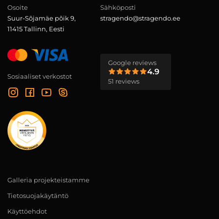
Osoite
Sähköposti
Suur-Sõjamäe põik 9,
stragendo@stragendo.ee
11415 Tallinn, Eesti
Google reviews
4.9
Sosiaaliset verkostot
51 reviews
Galleria projekteistamme
Tietosuojakäytäntö
Käyttöehdot