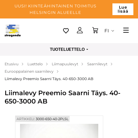
UUSI! KIINTEÄHINTAINEN TOIMITUS
Lue
lisää
HELSINGIN ALUEELLE
FI
Tallinn
TUOTELUETTELO
Toimitus
Etusivu
Luettelo
Liimapuulevyt
Saarnilevyt
Maksu
Eurooppalainen saarnilevy
Yrityksen
Liimalevy Preemio Saarni Täys. 40-650-3000 AB
Blogi
Liimalevy Preemio Saarni Täys. 40-
650-3000 AB
Yhteystiedot
ARTIKKELI:
3000-650-40-2PLSL