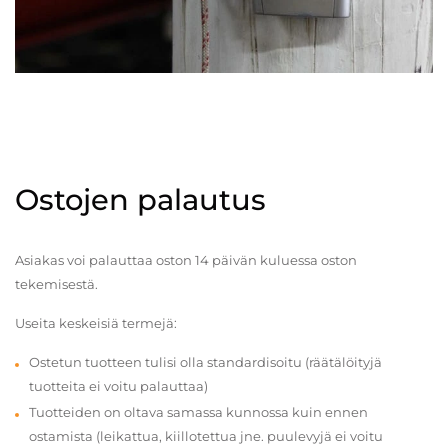
Ostojen palautus
Asiakas voi palauttaa oston 14 päivän kuluessa oston
tekemisestä.
Useita keskeisiä termejä:
Ostetun tuotteen tulisi olla standardisoitu (räätälöityjä
tuotteita ei voitu palauttaa)
Tuotteiden on oltava samassa kunnossa kuin ennen
ostamista (leikattua, kiillotettua jne. puulevyjä ei voitu