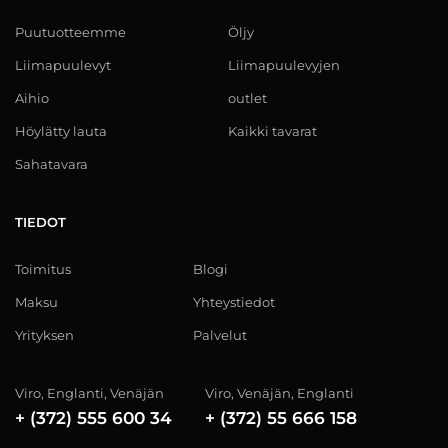
Puutuotteemme
Öljy
Liimapuulevyt
Liimapuulevyjen
Aihio
outlet
Höylätty lauta
Kaikki tavarat
Sahatavara
TIEDOT
Toimitus
Blogi
Maksu
Yhteystiedot
Yrityksen
Palvelut
Viro, Englanti, Venäjän
Viro, Venäjän, Englanti
+ (372) 555 600 34
+ (372) 55 666 158