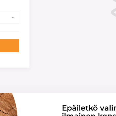
Epäiletkö vali
ilmainen konsu