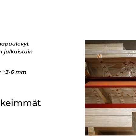
mapuulevyt
 julkaistuin
pa +3-6 mm
ärkeimmät