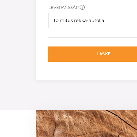
LEVERANSSÄTT
Toimitus rekka-autolla
LASKE