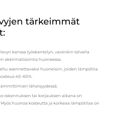
evyjen tärkeimmät
t:
evyn kanssa työskentelyn, varsinkin talvella
vyn akklimatisointia huoneessa.
eltu asennettavaksi huoneisiin, joiden lämpötila
 kosteus 40–60%.
 lämmittimien läheisyydessä.
o rakennuksen tai korjauksen aikana on
a. Myös huonoa kosteutta ja korkeaa lämpötilaa on