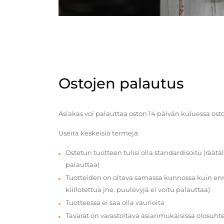
Ostojen palautus
Asiakas voi palauttaa oston 14 päivän kuluessa ost
Useita keskeisiä termejä:
Ostetun tuotteen tulisi olla standardisoitu (räätäl
palauttaa)
Tuotteiden on oltava samassa kunnossa kuin enn
kiillotettua jne. puulevyjä ei voitu palauttaa)
Tuotteessa ei saa olla vaurioita
Tavarat on varastoitava asianmukaisissa olosuhte