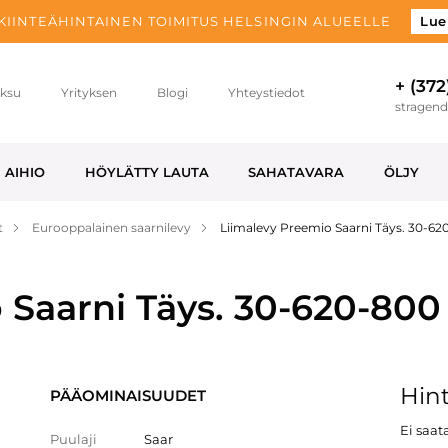
 KIINTEÄHINTAINEN TOIMITUS HELSINGIN ALUEELLE
Lue
+ (372
ksu
Yrityksen
Blogi
Yhteystiedot
stragen
AIHIO
HÖYLÄTTY LAUTA
SAHATAVARA
ÖLJY
t
Eurooppalainen saarnilevy
Liimalevy Preemio Saarni Täys. 30-6
 Saarni Täys. 30-620-80
Hint
PÄÄOMINAISUUDET
Ei saata
Puulaji
Saar