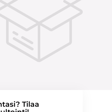
ntasi? Tilaa
ltointi!