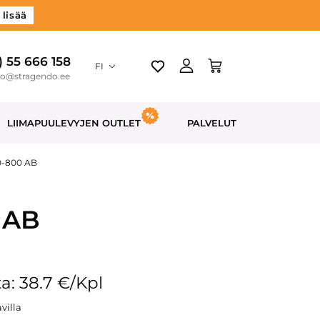
 lisää
) 55 666 158
FI
do@stragendo.ee
LIIMAPUULEVYJEN OUTLET
PALVELUT
20-800 AB
0 AB
a: 38.7 €/Kpl
villa