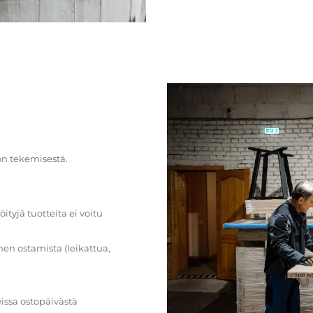
on tekemisestä.
öityjä tuotteita ei voitu
en ostamista (leikattua,
issa ostopäivästä