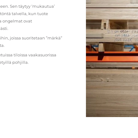
lkeen. Sen täytyy ‘mukautua’
öntä talvella, kun tuote
ja ongelmat ovat
ästi.
loihin, joissa suoritetaan ”märkä”
ta.
etuissa tiloissa vaakasuorissa
illä pohjilla.