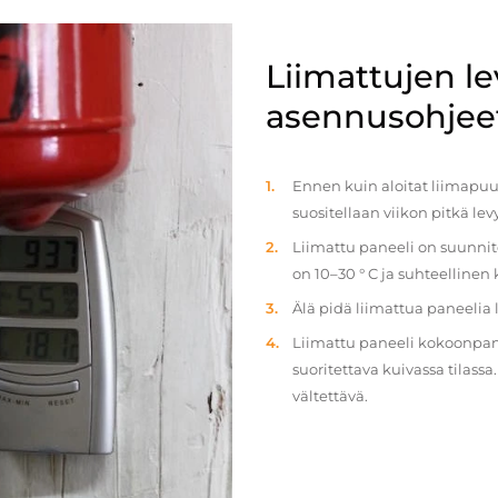
Liimattujen l
asennusohjee
Ennen kuin aloitat liimapuul
suositellaan viikon pitkä le
Liimattu paneeli on suunnit
on 10–30 ° C ja suhteellinen
Älä pidä liimattua paneelia
Liimattu paneeli kokoonpan
suoritettava kuivassa tilass
vältettävä.