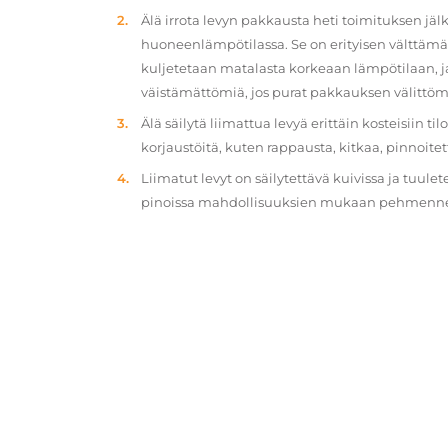
Älä irrota levyn pakkausta heti toimituksen jä
huoneenlämpötilassa. Se on erityisen välttämät
kuljetetaan matalasta korkeaan lämpötilaan, 
väistämättömiä, jos purat pakkauksen välittöm
Älä säilytä liimattua levyä erittäin kosteisiin ti
korjaustöitä, kuten rappausta, kitkaa, pinnoitet
Liimatut levyt on säilytettävä kuivissa ja tuulet
pinoissa mahdollisuuksien mukaan pehmennety