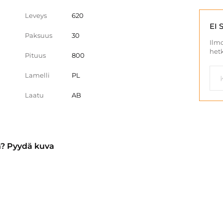
Leveys
620
EI 
Paksuus
30
Ilmo
hetk
Pituus
800
Lamelli
PL
Laatu
AB
n? Pyydä kuva