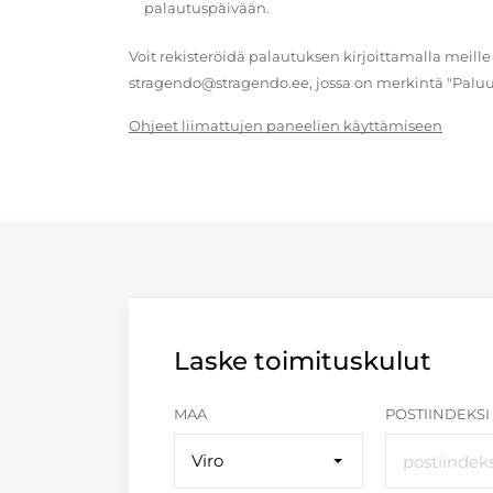
palautuspäivään.
Voit rekisteröidä palautuksen kirjoittamalla meille
stragendo@stragendo.ee, jossa on merkintä "Paluu
Ohjeet liimattujen paneelien käyttämiseen
Laske toimituskulut
MAA
POSTIINDEKSI
Viro