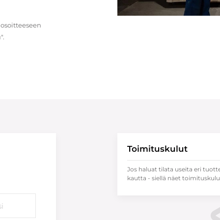
 osoitteeseen
".
Toimituskulut
Jos haluat tilata useita eri tuott
kautta - siellä näet toimituskulu