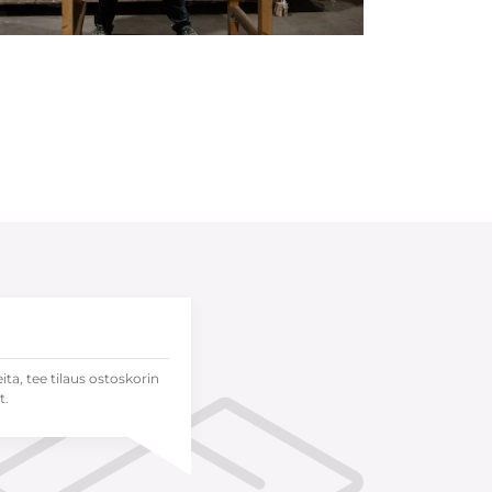
eita, tee tilaus ostoskorin
t.