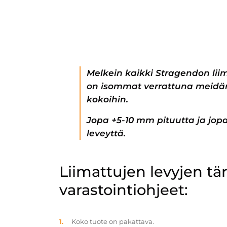
Melkein kaikki Stragendon lii
on isommat verrattuna meidän
kokoihin.
Jopa +5-10 mm pituutta ja jo
leveyttä.
Liimattujen levyjen t
varastointiohjeet:
Koko tuote on pakattava.