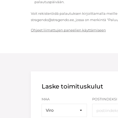
palautuspäivään.
Voit rekisteröidä palautuksen kirjoittamalla meille
stragendo@stragendo.ee, jossa on merkintä "Paluu
Ohjeet liimattujen paneelien käyttämiseen
Laske toimituskulut
MAA
POSTIINDEKSI
Viro