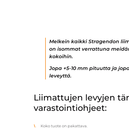
Melkein kaikki Stragendon lii
on isommat verrattuna meidän
kokoihin.
Jopa +5-10 mm pituutta ja jo
leveyttä.
Liimattujen levyjen t
varastointiohjeet:
Koko tuote on pakattava.