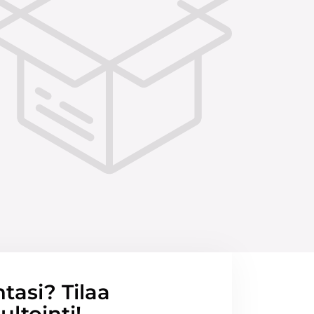
ntasi? Tilaa
ltointi!