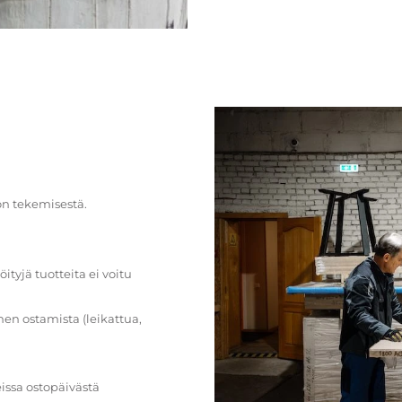
on tekemisestä.
öityjä tuotteita ei voitu
en ostamista (leikattua,
issa ostopäivästä