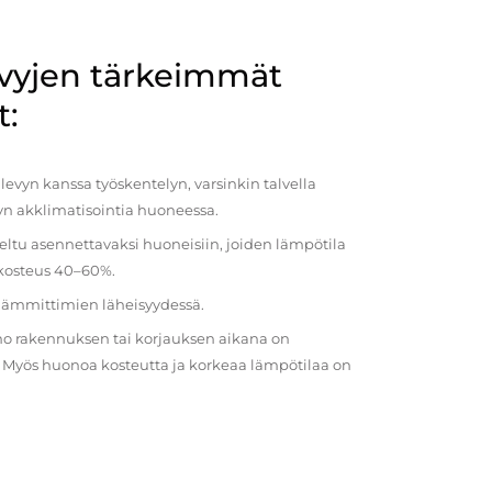
evyjen tärkeimmät
t:
evyn kanssa työskentelyn, varsinkin talvella
vyn akklimatisointia huoneessa.
eltu asennettavaksi huoneisiin, joiden lämpötila
 kosteus 40–60%.
 lämmittimien läheisyydessä.
o rakennuksen tai korjauksen aikana on
a. Myös huonoa kosteutta ja korkeaa lämpötilaa on