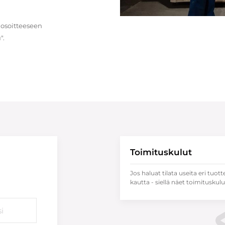
 osoitteeseen
".
Toimituskulut
Jos haluat tilata useita eri tuott
kautta - siellä näet toimituskulu