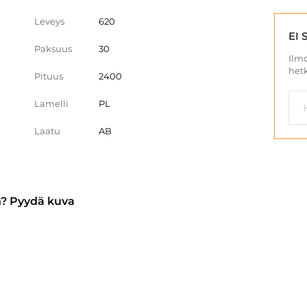
Leveys
620
EI 
Paksuus
30
Ilmo
hetk
Pituus
2400
Lamelli
PL
Laatu
AB
n? Pyydä kuva