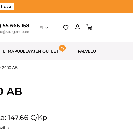
 lisää
) 55 666 158
FI
do@stragendo.ee
LIIMAPUULEVYJEN OUTLET
PALVELUT
20-2400 AB
00 AB
a: 147.66 €/Kpl
villa