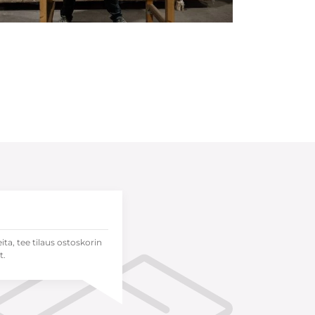
eita, tee tilaus ostoskorin
t.