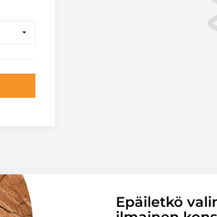
Epäiletkö vali
ilmainen konsu