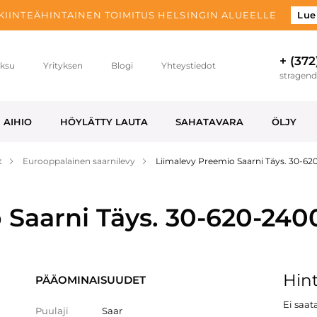
 KIINTEÄHINTAINEN TOIMITUS HELSINGIN ALUEELLE
Lue
+ (372
ksu
Yrityksen
Blogi
Yhteystiedot
stragen
AIHIO
HÖYLÄTTY LAUTA
SAHATAVARA
ÖLJY
t
Eurooppalainen saarnilevy
Liimalevy Preemio Saarni Täys. 30-6
 Saarni Täys. 30-620-24
Hint
PÄÄOMINAISUUDET
Ei saata
Puulaji
Saar