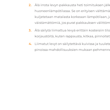
Älä irrota levyn pakkausta heti toimituksen jä
huoneenlämpötilassa. Se on erityisen välttämät
kuljetetaan matalasta korkeaan lämpötilaan, 
väistämättömiä, jos purat pakkauksen välittöm
Älä säilytä liimattua levyä erittäin kosteisiin ti
korjaustöitä, kuten rappausta, kitkaa, pinnoitet
Liimatut levyt on säilytettävä kuivissa ja tuulet
pinoissa mahdollisuuksien mukaan pehmennety