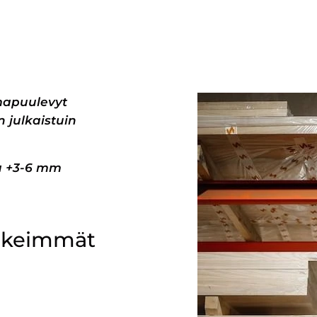
mapuulevyt
 julkaistuin
pa +3-6 mm
ärkeimmät