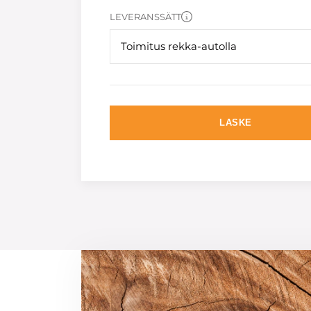
LEVERANSSÄTT
Toimitus rekka-autolla
LASKE