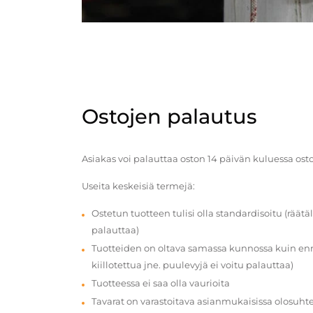
Ostojen palautus
Asiakas voi palauttaa oston 14 päivän kuluessa ost
Useita keskeisiä termejä:
Ostetun tuotteen tulisi olla standardisoitu (räätäl
palauttaa)
Tuotteiden on oltava samassa kunnossa kuin enn
kiillotettua jne. puulevyjä ei voitu palauttaa)
Tuotteessa ei saa olla vaurioita
Tavarat on varastoitava asianmukaisissa olosuhte