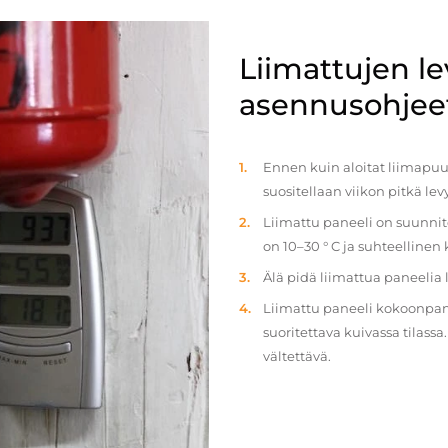
Liimattujen l
asennusohjee
Ennen kuin aloitat liimapuul
suositellaan viikon pitkä le
Liimattu paneeli on suunnit
on 10–30 ° C ja suhteellinen
Älä pidä liimattua paneelia
Liimattu paneeli kokoonpan
suoritettava kuivassa tilass
vältettävä.