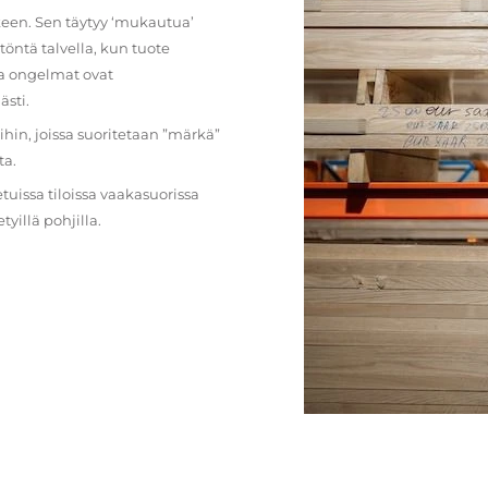
lkeen. Sen täytyy ‘mukautua’
öntä talvella, kun tuote
ja ongelmat ovat
ästi.
loihin, joissa suoritetaan ”märkä”
ta.
etuissa tiloissa vaakasuorissa
illä pohjilla.