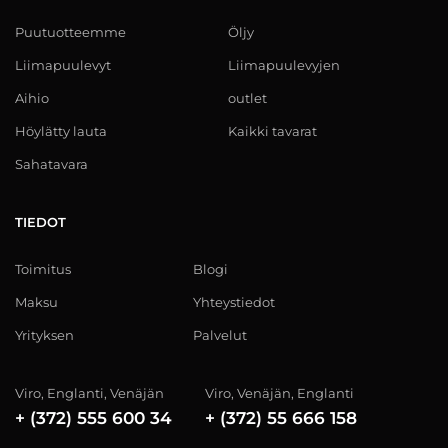
Puutuotteemme
Öljy
Liimapuulevyt
Liimapuulevyjen
Aihio
outlet
Höylätty lauta
Kaikki tavarat
Sahatavara
TIEDOT
Toimitus
Blogi
Maksu
Yhteystiedot
Yrityksen
Palvelut
Viro, Englanti, Venäjän
Viro, Venäjän, Englanti
+ (372) 555 600 34
+ (372) 55 666 158