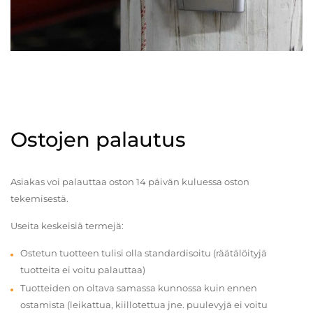
Ostojen palautus
Asiakas voi palauttaa oston 14 päivän kuluessa oston
tekemisestä.
Useita keskeisiä termejä:
Ostetun tuotteen tulisi olla standardisoitu (räätälöityjä
tuotteita ei voitu palauttaa)
Tuotteiden on oltava samassa kunnossa kuin ennen
ostamista (leikattua, kiillotettua jne. puulevyjä ei voitu