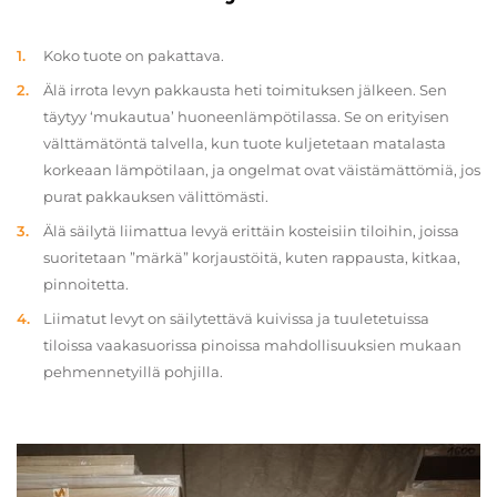
Koko tuote on pakattava.
Älä irrota levyn pakkausta heti toimituksen jälkeen. Sen
täytyy ‘mukautua’ huoneenlämpötilassa. Se on erityisen
välttämätöntä talvella, kun tuote kuljetetaan matalasta
korkeaan lämpötilaan, ja ongelmat ovat väistämättömiä, jos
purat pakkauksen välittömästi.
Älä säilytä liimattua levyä erittäin kosteisiin tiloihin, joissa
suoritetaan ”märkä” korjaustöitä, kuten rappausta, kitkaa,
pinnoitetta.
Liimatut levyt on säilytettävä kuivissa ja tuuletetuissa
tiloissa vaakasuorissa pinoissa mahdollisuuksien mukaan
pehmennetyillä pohjilla.