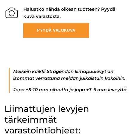
Haluatko nähdä oikean tuotteen? Pyydä
kuva varastosta.
PYYDÄ VALOKUVA
Melkein kaikki Stragendon liimapuulevyt on
isommat verrattuna meidän julkaistuin kokoihin.
Jopa +5-10 mm pituutta ja jopa +3-6 mm leveyttä.
Liimattujen levyjen
tärkeimmät
varastointiohjeet: