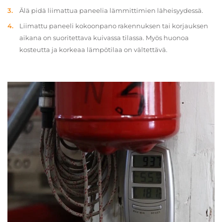
Älä pidä liimattua paneelia lämmittimien läheisyydessä.
Liimattu paneeli kokoonpano rakennuksen tai korjauksen
aikana on suoritettava kuivassa tilassa. Myös huonoa
kosteutta ja korkeaa lämpötilaa on vältettävä.