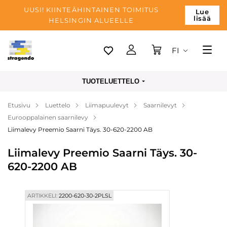
UUSI! KIINTEÄHINTAINEN TOIMITUS
Lue
lisää
HELSINGIN ALUEELLE
FI
Tallinn
TUOTELUETTELO
Toimitus
Etusivu
Luettelo
Liimapuulevyt
Saarnilevyt
Maksu
Eurooppalainen saarnilevy
Yrityksen
Liimalevy Preemio Saarni Täys. 30-620-2200 AB
Blogi
Liimalevy Preemio Saarni Täys. 30-
620-2200 AB
Yhteystiedot
ARTIKKELI:
2200-620-30-2PLSL