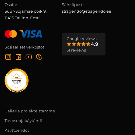
Osoite
Sähköposti
Suur-Sõjamäe põik 9,
stragendo@stragendo.ee
11415 Tallinn, Eesti
Google reviews
4.9
Sosiaaliset verkostot
51 reviews
Galleria projekteistamme
Tietosuojakäytäntö
Käyttöehdot