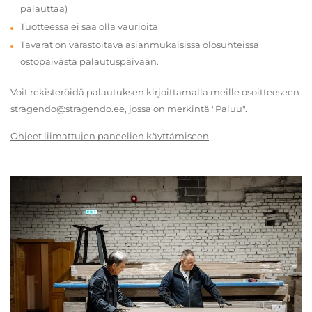
palauttaa)
Tuotteessa ei saa olla vaurioita
Tavarat on varastoitava asianmukaisissa olosuhteissa
ostopäivästä palautuspäivään.
Voit rekisteröidä palautuksen kirjoittamalla meille osoitteeseen
stragendo@stragendo.ee, jossa on merkintä "Paluu".
Ohjeet liimattujen paneelien käyttämiseen