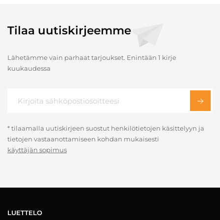
Tilaa uutiskirjeemme
Lähetämme vain parhaat tarjoukset. Enintään 1 kirje
kuukaudessa
* tilaamalla uutiskirjeen suostut henkilötietojen käsittelyyn ja
tietojen vastaanottamiseen kohdan mukaisesti
käyttäjän sopimus
LUETTELO