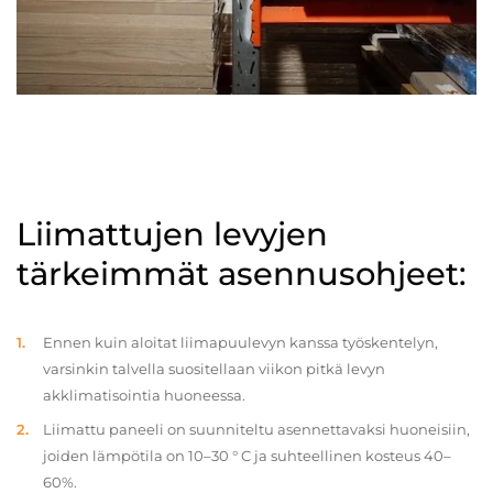
Liimattujen levyjen
tärkeimmät asennusohjeet:
Ennen kuin aloitat liimapuulevyn kanssa työskentelyn,
varsinkin talvella suositellaan viikon pitkä levyn
akklimatisointia huoneessa.
Liimattu paneeli on suunniteltu asennettavaksi huoneisiin,
joiden lämpötila on 10–30 ° C ja suhteellinen kosteus 40–
60%.