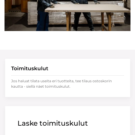
Toimituskulut
Jos haluat tilata useita eri tuotteita, tee tilaus ostoskorin
kautta - siellä näet toimituskulut.
Laske toimituskulut