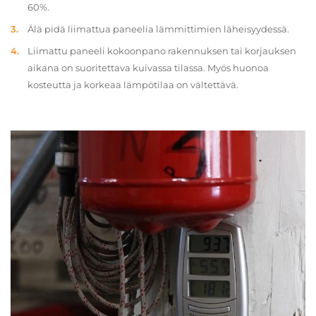
60%.
Älä pidä liimattua paneelia lämmittimien läheisyydessä.
Liimattu paneeli kokoonpano rakennuksen tai korjauksen
aikana on suoritettava kuivassa tilassa. Myös huonoa
kosteutta ja korkeaa lämpötilaa on vältettävä.