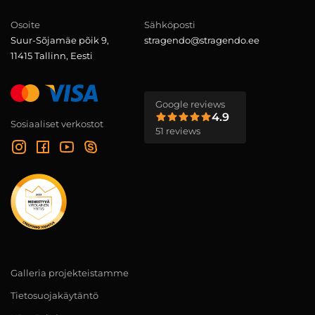
Osoite
Sähköposti
Suur-Sõjamäe põik 9,
stragendo@stragendo.ee
11415 Tallinn, Eesti
Google reviews
4.9
Sosiaaliset verkostot
51 reviews
Galleria projekteistamme
Tietosuojakäytäntö