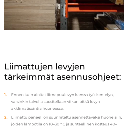
Liimattujen levyjen
tärkeimmät asennusohjeet:
Ennen kuin aloitat liimapuulevyn kanssa työskentelyn,
varsinkin talvella suositellaan viikon pitkä levyn
akklimatisointia huoneessa.
Liimattu paneeli on suunniteltu asennettavaksi huoneisiin,
joiden lämpötila on 10–30 ° C ja suhteellinen kosteus 40–