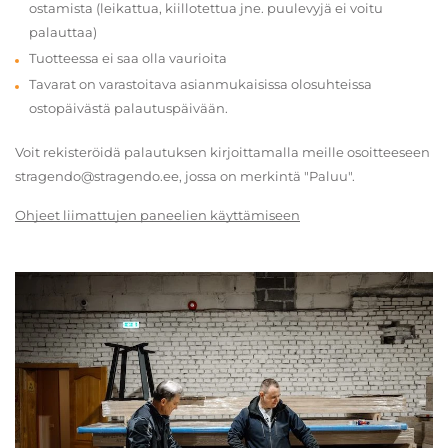
ostamista (leikattua, kiillotettua jne. puulevyjä ei voitu
palauttaa)
Tuotteessa ei saa olla vaurioita
Tavarat on varastoitava asianmukaisissa olosuhteissa
ostopäivästä palautuspäivään.
Voit rekisteröidä palautuksen kirjoittamalla meille osoitteeseen
stragendo@stragendo.ee, jossa on merkintä "Paluu".
Ohjeet liimattujen paneelien käyttämiseen