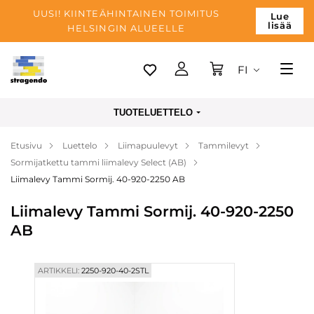
UUSI! KIINTEÄHINTAINEN TOIMITUS
Lue
lisää
HELSINGIN ALUEELLE
FI
Tallinn
TUOTELUETTELO
Toimitus
Etusivu
Luettelo
Liimapuulevyt
Tammilevyt
Maksu
Sormijatkettu tammi liimalevy Select (AB)
Yrityksen
Liimalevy Tammi Sormij. 40-920-2250 AB
Blogi
Liimalevy Tammi Sormij. 40-920-2250
AB
Yhteystiedot
ARTIKKELI:
2250-920-40-2STL