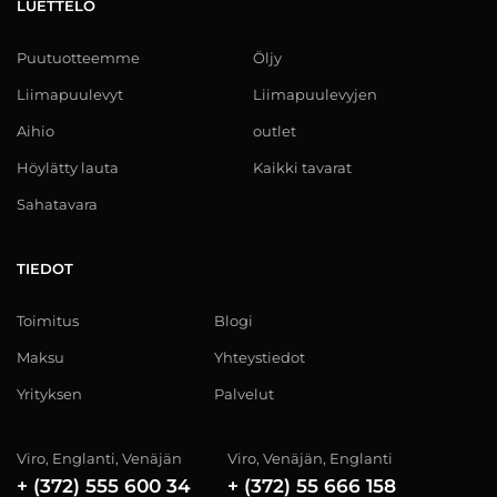
LUETTELO
Puutuotteemme
Öljy
Liimapuulevyt
Liimapuulevyjen
Aihio
outlet
Höylätty lauta
Kaikki tavarat
Sahatavara
TIEDOT
Toimitus
Blogi
Maksu
Yhteystiedot
Yrityksen
Palvelut
Viro, Englanti, Venäjän
Viro, Venäjän, Englanti
+ (372) 555 600 34
+ (372) 55 666 158