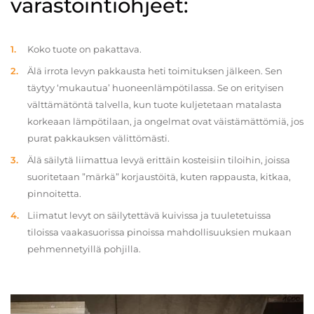
varastointiohjeet:
Koko tuote on pakattava.
Älä irrota levyn pakkausta heti toimituksen jälkeen. Sen
täytyy ‘mukautua’ huoneenlämpötilassa. Se on erityisen
välttämätöntä talvella, kun tuote kuljetetaan matalasta
korkeaan lämpötilaan, ja ongelmat ovat väistämättömiä, jos
purat pakkauksen välittömästi.
Älä säilytä liimattua levyä erittäin kosteisiin tiloihin, joissa
suoritetaan ”märkä” korjaustöitä, kuten rappausta, kitkaa,
pinnoitetta.
Liimatut levyt on säilytettävä kuivissa ja tuuletetuissa
tiloissa vaakasuorissa pinoissa mahdollisuuksien mukaan
pehmennetyillä pohjilla.