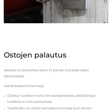
Ostojen palautus
Asiakas voi palauttaa oston 14 päivän kuluessa oston
tekemisestä.
Useita keskeisiä termejä:
Ostetun tuotteen tulisi olla standardisoitu (räätälöityjä
tuotteita ei voitu palauttaa)
Tuotteiden on oltava samassa kunnossa kuin ennen