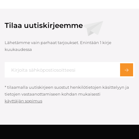
Tilaa uutiskirjeemme
Lähetämme vain parhaat tarjoukset. Enintään 1 kirje
kuukaudessa
* tilaamalla uutiskirjeen suostut henkilötietojen käsittelyyn ja
tietojen vastaanottamiseen kohdan mukaisesti
käyttäjän sopimus