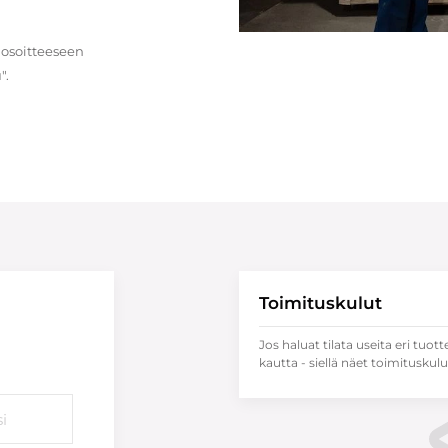
 osoitteeseen
".
Toimituskulut
Jos haluat tilata useita eri tuott
kautta - siellä näet toimituskulu