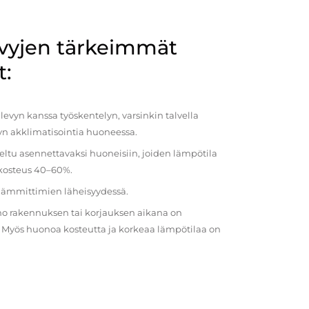
evyjen tärkeimmät
t:
evyn kanssa työskentelyn, varsinkin talvella
vyn akklimatisointia huoneessa.
eltu asennettavaksi huoneisiin, joiden lämpötila
 kosteus 40–60%.
 lämmittimien läheisyydessä.
o rakennuksen tai korjauksen aikana on
a. Myös huonoa kosteutta ja korkeaa lämpötilaa on