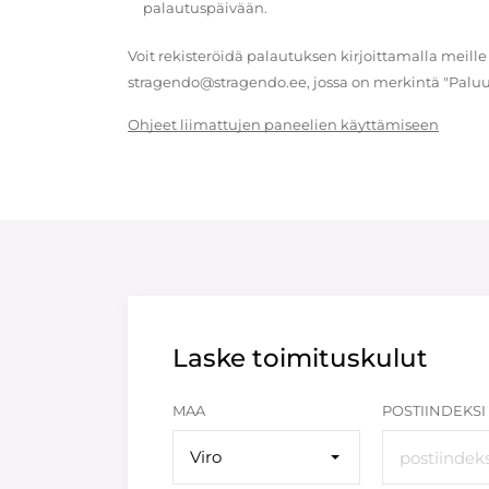
palautuspäivään.
Voit rekisteröidä palautuksen kirjoittamalla meille
stragendo@stragendo.ee, jossa on merkintä "Paluu
Ohjeet liimattujen paneelien käyttämiseen
Laske toimituskulut
MAA
POSTIINDEKSI
Viro