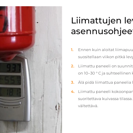
Liimattujen l
asennusohjee
Ennen kuin aloitat liimapuul
suositellaan viikon pitkä le
Liimattu paneeli on suunnit
on 10–30 ° C ja suhteellinen
Älä pidä liimattua paneelia
Liimattu paneeli kokoonpan
suoritettava kuivassa tilass
vältettävä.