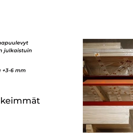
mapuulevyt
 julkaistuin
pa +3-6 mm
ärkeimmät