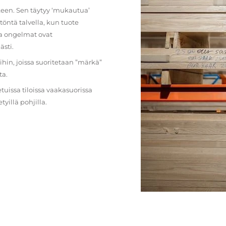
lkeen. Sen täytyy ‘mukautua’
öntä talvella, kun tuote
ja ongelmat ovat
ästi.
loihin, joissa suoritetaan ”märkä”
ta.
etuissa tiloissa vaakasuorissa
illä pohjilla.