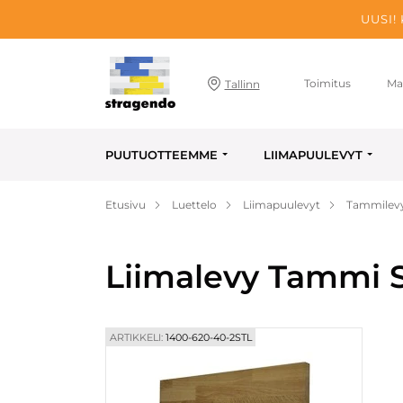
UUSI!
Toimitus
Ma
Tallinn
PUUTUOTTEEMME
LIIMAPUULEVYT
Etusivu
Luettelo
Liimapuulevyt
Tammilev
Liimalevy Tammi S
ARTIKKELI:
1400-620-40-2STL