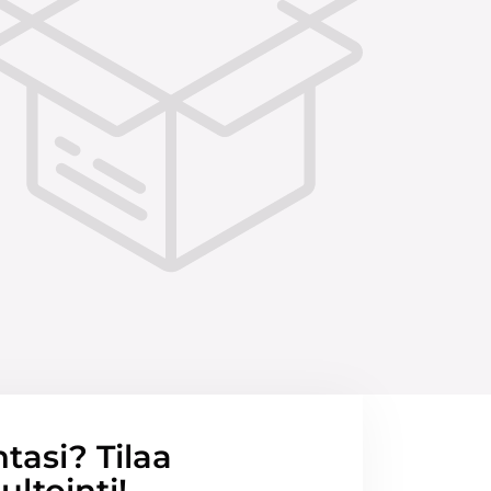
ntasi? Tilaa
ltointi!