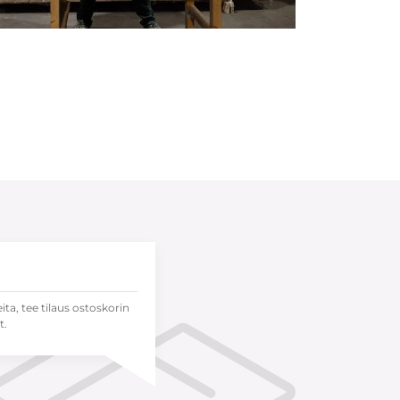
eita, tee tilaus ostoskorin
t.