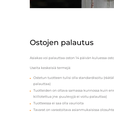
Ostojen palautus
Asiakas voi palauttaa oston 14 päivän kuluessa ost
Useita keskeisiä termejä:
Ostetun tuotteen tulisi olla standardisoitu (räätäl
palauttaa)
Tuotteiden on oltava samassa kunnossa kuin enn
kiillotettua jne. puulevyjä ei voitu palauttaa)
Tuotteessa ei saa olla vaurioita
Tavarat on varastoitava asianmukaisissa olosuhte