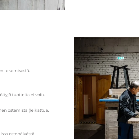
on tekemisestä.
öityjä tuotteita ei voitu
en ostamista (leikattua,
issa ostopäivästä