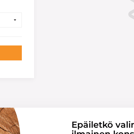
Epäiletkö vali
ilmainen konsu