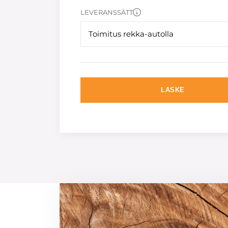
LEVERANSSÄTT
Toimitus rekka-autolla
LASKE