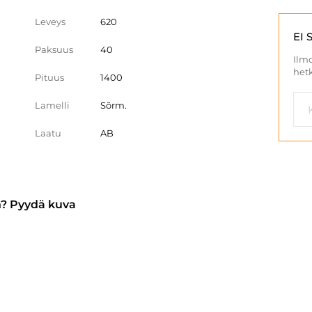
Leveys
620
EI 
Paksuus
40
Ilmo
hetk
Pituus
1400
Lamelli
Sõrm.
Laatu
AB
n? Pyydä kuva