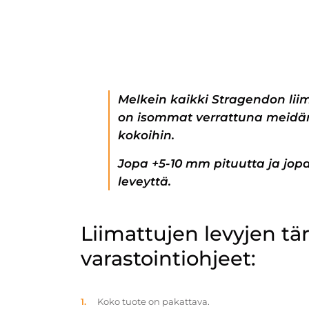
Melkein kaikki Stragendon lii
on isommat verrattuna meidän
kokoihin.
Jopa +5-10 mm pituutta ja jo
leveyttä.
Liimattujen levyjen t
varastointiohjeet:
Koko tuote on pakattava.