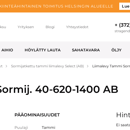
 KIINTEÄHINTAINEN TOIMITUS HELSINGIN ALUEELLE
Lue
+ (372
ksu
Yrityksen
Blogi
Yhteystiedot
stragen
AIHIO
HÖYLÄTTY LAUTA
SAHATAVARA
ÖLJY
yt
Sormijatkettu tammi liimalevy Select (AB)
Liimalevy Tammi Sor
ormij. 40-620-1400 AB
Hint
PÄÄOMINAISUUDET
Ei saata
Puulaji
Tammi