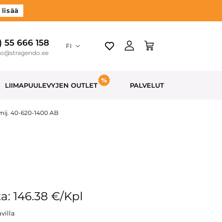
 lisää
) 55 666 158
FI
do@stragendo.ee
LIIMAPUULEVYJEN OUTLET
PALVELUT
mij. 40-620-1400 AB
a: 146.38 €/Kpl
villa