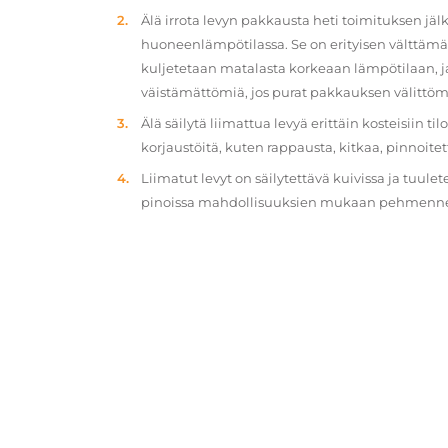
Älä irrota levyn pakkausta heti toimituksen jä
huoneenlämpötilassa. Se on erityisen välttämät
kuljetetaan matalasta korkeaan lämpötilaan, 
väistämättömiä, jos purat pakkauksen välittöm
Älä säilytä liimattua levyä erittäin kosteisiin ti
korjaustöitä, kuten rappausta, kitkaa, pinnoitet
Liimatut levyt on säilytettävä kuivissa ja tuulet
pinoissa mahdollisuuksien mukaan pehmennety