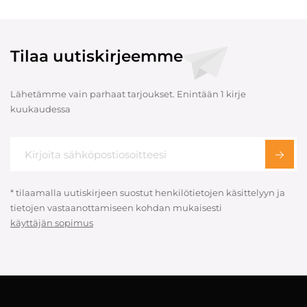
Tilaa uutiskirjeemme
Lähetämme vain parhaat tarjoukset. Enintään 1 kirje
kuukaudessa
* tilaamalla uutiskirjeen suostut henkilötietojen käsittelyyn ja
tietojen vastaanottamiseen kohdan mukaisesti
käyttäjän sopimus