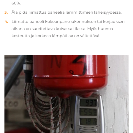
60%.
Älä pidä liimattua paneelia lämmittimien läheisyydessä.
Liimattu paneeli kokoonpano rakennuksen tai korjauksen
aikana on suoritettava kuivassa tilassa. Myös huonoa
kosteutta ja korkeaa lämpötilaa on vältettävä.