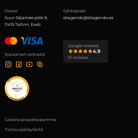
Osoite
Sähköposti
Suur-Sõjamäe põik 9,
stragendo@stragendo.ee
11415 Tallinn, Eesti
Google reviews
4.9
Sosiaaliset verkostot
51 reviews
Galleria projekteistamme
Tietosuojakäytäntö