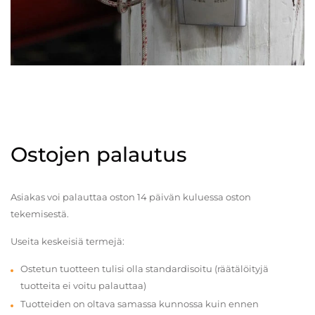
Ostojen palautus
Asiakas voi palauttaa oston 14 päivän kuluessa oston
tekemisestä.
Useita keskeisiä termejä:
Ostetun tuotteen tulisi olla standardisoitu (räätälöityjä
tuotteita ei voitu palauttaa)
Tuotteiden on oltava samassa kunnossa kuin ennen