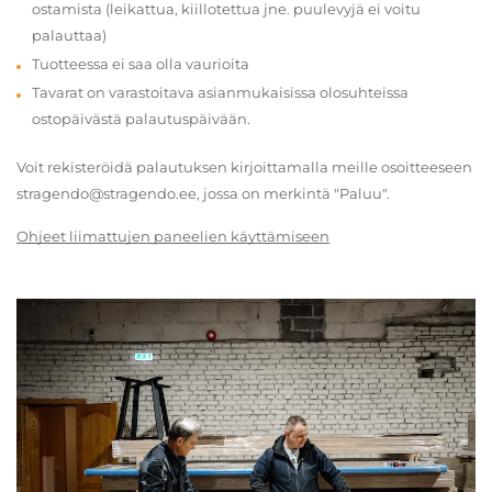
ostamista (leikattua, kiillotettua jne. puulevyjä ei voitu
palauttaa)
Tuotteessa ei saa olla vaurioita
Tavarat on varastoitava asianmukaisissa olosuhteissa
ostopäivästä palautuspäivään.
Voit rekisteröidä palautuksen kirjoittamalla meille osoitteeseen
stragendo@stragendo.ee, jossa on merkintä "Paluu".
Ohjeet liimattujen paneelien käyttämiseen