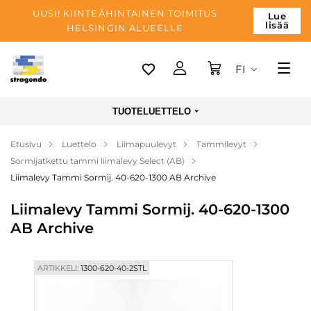
UUSI! KIINTEÄHINTAINEN TOIMITUS
Lue
lisää
HELSINGIN ALUEELLE
FI
Tallinn
TUOTELUETTELO
Toimitus
Etusivu
Luettelo
Liimapuulevyt
Tammilevyt
Maksu
Sormijatkettu tammi liimalevy Select (AB)
Yrityksen
Liimalevy Tammi Sormij. 40-620-1300 AB Archive
Blogi
Liimalevy Tammi Sormij. 40-620-1300
AB Archive
Yhteystiedot
ARTIKKELI:
1300-620-40-2STL