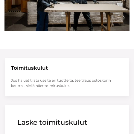
Toimituskulut
Jos haluat tilata useita eri tuotteita, tee tilaus ostoskorin
kautta - siellä näet toimituskulut.
Laske toimituskulut