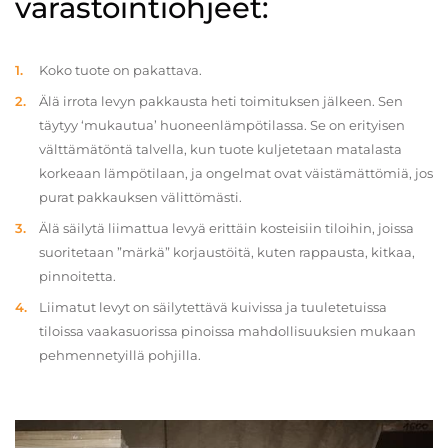
varastointiohjeet:
Koko tuote on pakattava.
Älä irrota levyn pakkausta heti toimituksen jälkeen. Sen
täytyy ‘mukautua’ huoneenlämpötilassa. Se on erityisen
välttämätöntä talvella, kun tuote kuljetetaan matalasta
korkeaan lämpötilaan, ja ongelmat ovat väistämättömiä, jos
purat pakkauksen välittömästi.
Älä säilytä liimattua levyä erittäin kosteisiin tiloihin, joissa
suoritetaan ”märkä” korjaustöitä, kuten rappausta, kitkaa,
pinnoitetta.
Liimatut levyt on säilytettävä kuivissa ja tuuletetuissa
tiloissa vaakasuorissa pinoissa mahdollisuuksien mukaan
pehmennetyillä pohjilla.