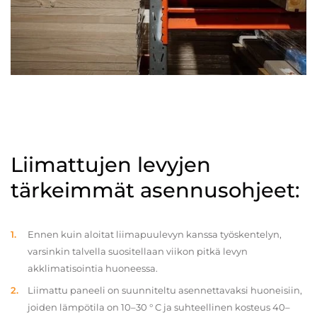
Liimattujen levyjen
tärkeimmät asennusohjeet:
Ennen kuin aloitat liimapuulevyn kanssa työskentelyn,
varsinkin talvella suositellaan viikon pitkä levyn
akklimatisointia huoneessa.
Liimattu paneeli on suunniteltu asennettavaksi huoneisiin,
joiden lämpötila on 10–30 ° C ja suhteellinen kosteus 40–