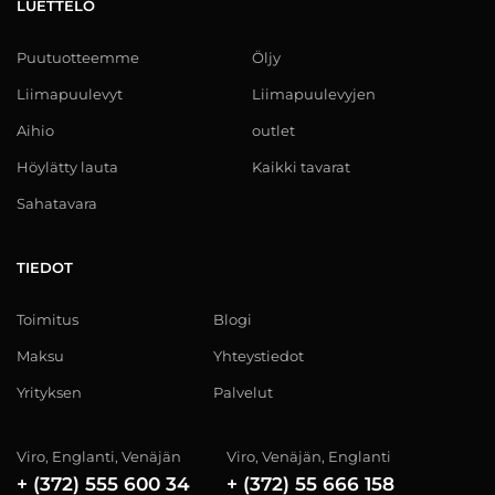
LUETTELO
Puutuotteemme
Öljy
Liimapuulevyt
Liimapuulevyjen
Aihio
outlet
Höylätty lauta
Kaikki tavarat
Sahatavara
TIEDOT
Toimitus
Blogi
Maksu
Yhteystiedot
Yrityksen
Palvelut
Viro, Englanti, Venäjän
Viro, Venäjän, Englanti
+ (372) 555 600 34
+ (372) 55 666 158