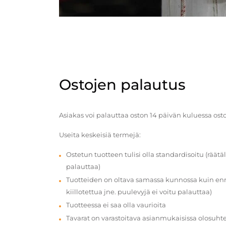
Ostojen palautus
Asiakas voi palauttaa oston 14 päivän kuluessa ost
Useita keskeisiä termejä:
Ostetun tuotteen tulisi olla standardisoitu (räätäl
palauttaa)
Tuotteiden on oltava samassa kunnossa kuin enn
kiillotettua jne. puulevyjä ei voitu palauttaa)
Tuotteessa ei saa olla vaurioita
Tavarat on varastoitava asianmukaisissa olosuhte