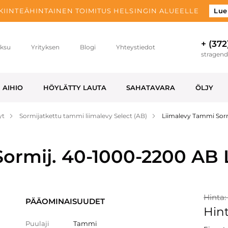
 KIINTEÄHINTAINEN TOIMITUS HELSINGIN ALUEELLE
Lue
+ (372
ksu
Yrityksen
Blogi
Yhteystiedot
stragen
AIHIO
HÖYLÄTTY LAUTA
SAHATAVARA
ÖLJY
yt
Sormijatkettu tammi liimalevy Select (AB)
Liimalevy Tammi Sor
ormij. 40-1000-2200 AB 
Hinta:
PÄÄOMINAISUUDET
Hint
Puulaji
Tammi