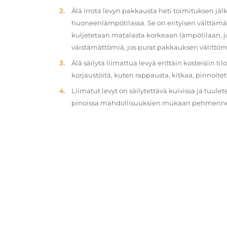
Älä irrota levyn pakkausta heti toimituksen jä
huoneenlämpötilassa. Se on erityisen välttämät
kuljetetaan matalasta korkeaan lämpötilaan, 
väistämättömiä, jos purat pakkauksen välittöm
Älä säilytä liimattua levyä erittäin kosteisiin ti
korjaustöitä, kuten rappausta, kitkaa, pinnoitet
Liimatut levyt on säilytettävä kuivissa ja tuulet
pinoissa mahdollisuuksien mukaan pehmennety