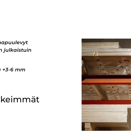
mapuulevyt
 julkaistuin
pa +3-6 mm
ärkeimmät