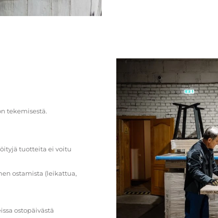
on tekemisestä.
öityjä tuotteita ei voitu
en ostamista (leikattua,
issa ostopäivästä