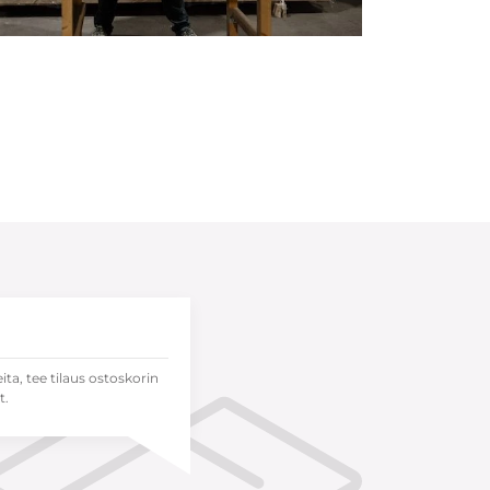
eita, tee tilaus ostoskorin
t.