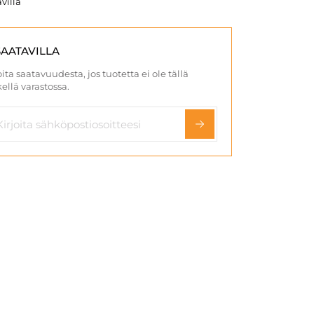
villa
SAATAVILLA
ita saatavuudesta, jos tuotetta ei ole tällä
ellä varastossa.