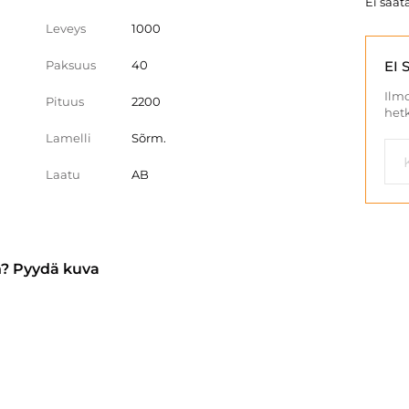
Ei saata
Leveys
1000
Paksuus
40
EI 
Ilmo
Pituus
2200
hetk
Lamelli
Sõrm.
Laatu
AB
n? Pyydä kuva