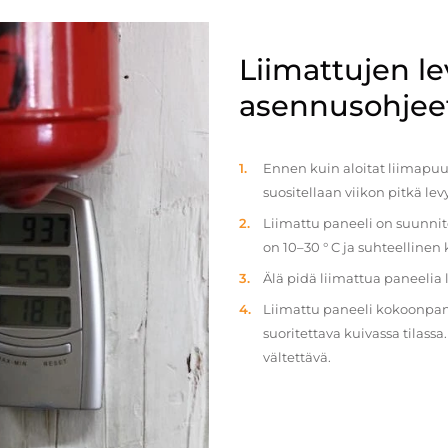
Liimattujen l
asennusohjee
Ennen kuin aloitat liimapuul
suositellaan viikon pitkä le
Liimattu paneeli on suunnit
on 10–30 ° C ja suhteellinen
Älä pidä liimattua paneelia
Liimattu paneeli kokoonpan
suoritettava kuivassa tilass
vältettävä.