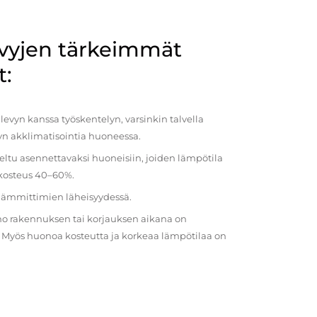
evyjen tärkeimmät
t:
evyn kanssa työskentelyn, varsinkin talvella
vyn akklimatisointia huoneessa.
eltu asennettavaksi huoneisiin, joiden lämpötila
 kosteus 40–60%.
 lämmittimien läheisyydessä.
o rakennuksen tai korjauksen aikana on
a. Myös huonoa kosteutta ja korkeaa lämpötilaa on