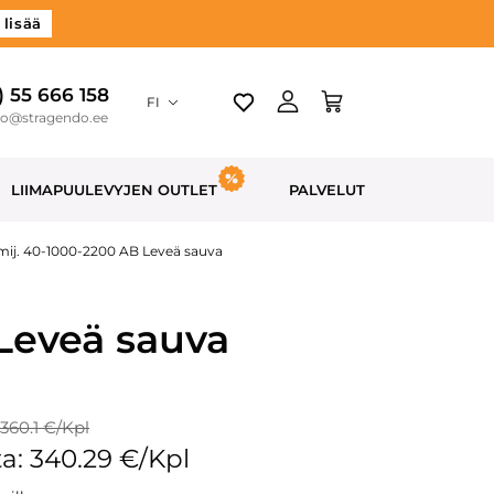
 lisää
) 55 666 158
FI
do@stragendo.ee
LIIMAPUULEVYJEN OUTLET
PALVELUT
mij. 40-1000-2200 AB Leveä sauva
Leveä sauva
 360.1 €/Kpl
a: 340.29 €/Kpl