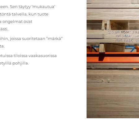
lkeen. Sen täytyy ‘mukautua’
öntä talvella, kun tuote
ja ongelmat ovat
ästi.
loihin, joissa suoritetaan ”märkä”
ta.
etuissa tiloissa vaakasuorissa
illä pohjilla.