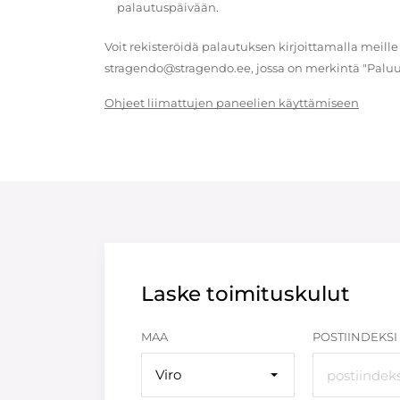
palautuspäivään.
Voit rekisteröidä palautuksen kirjoittamalla meille
stragendo@stragendo.ee, jossa on merkintä "Paluu
Ohjeet liimattujen paneelien käyttämiseen
Laske toimituskulut
MAA
POSTIINDEKSI
Viro