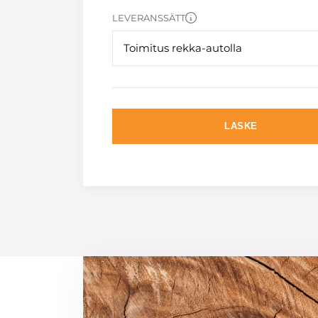
LEVERANSSÄTT
Toimitus rekka-autolla
LASKE