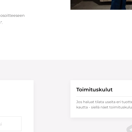
 osoitteeseen
".
Toimituskulut
Jos haluat tilata useita eri tuott
kautta - siellä näet toimituskulu