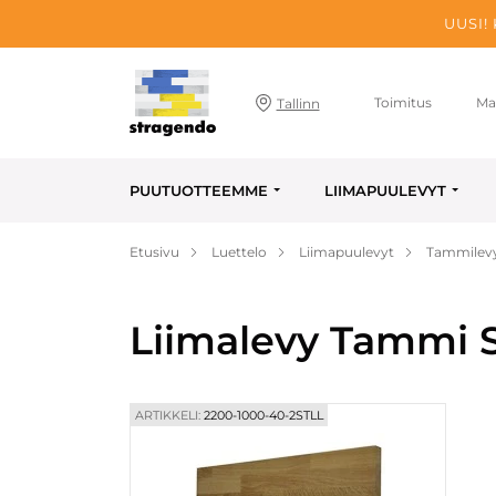
UUSI!
Toimitus
Ma
Tallinn
PUUTUOTTEEMME
LIIMAPUULEVYT
Etusivu
Luettelo
Liimapuulevyt
Tammilev
Liimalevy Tammi S
ARTIKKELI:
2200-1000-40-2STLL