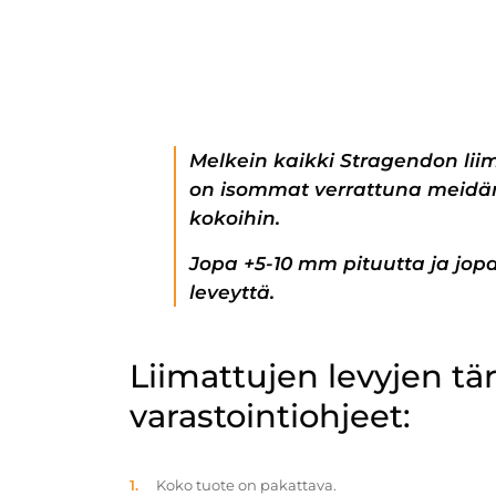
Melkein kaikki Stragendon lii
on isommat verrattuna meidän
kokoihin.
Jopa +5-10 mm pituutta ja jo
leveyttä.
Liimattujen levyjen t
varastointiohjeet:
Koko tuote on pakattava.