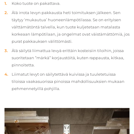
Koko tuote on pakattava.
Älä irrota levyn pakkausta heti toimituksen jälkeen. Sen
täytyy ‘mukautua’ huoneenlämpötilassa. Se on erityisen
välttämätöntä talvella, kun tuote kuljetetaan matalasta
korkeaan lämpötilaan, ja ongelmat ovat väistämättömiä, jos
purat pakkauksen välittömästi.
Älä säilytä liimattua levyä erittäin kosteisiin tiloihin, joissa
suoritetaan ”märkä” korjaustöitä, kuten rappausta, kitkaa,
pinnoitetta.
Liimatut levyt on säilytettävä kuivissa ja tuuletetuissa
tiloissa vaakasuorissa pinoissa mahdollisuuksien mukaan
pehmennetyillä pohjilla.