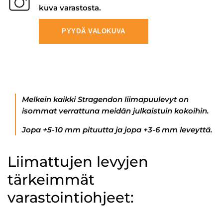
kuva varastosta.
PYYDÄ VALOKUVA
Melkein kaikki Stragendon liimapuulevyt on
isommat verrattuna meidän julkaistuin kokoihin.
Jopa +5-10 mm pituutta ja jopa +3-6 mm leveyttä.
Liimattujen levyjen
tärkeimmät
varastointiohjeet: