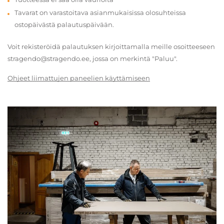
Tavarat on varastoitava asianmukaisissa olosuhteissa
ostopäivästä palautuspäivään.
Voit rekisteröidä palautuksen kirjoittamalla meille osoitteeseen
stragendo@stragendo.ee, jossa on merkintä "Paluu".
Ohjeet liimattujen paneelien käyttämiseen