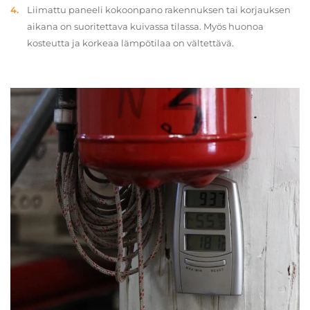
Liimattu paneeli kokoonpano rakennuksen tai korjauksen
aikana on suoritettava kuivassa tilassa. Myös huonoa
kosteutta ja korkeaa lämpötilaa on vältettävä.