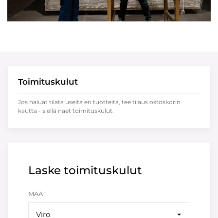
Toimituskulut
Jos haluat tilata useita eri tuotteita, tee tilaus ostoskorin
kautta - siellä näet toimituskulut.
Laske toimituskulut
MAA
Viro