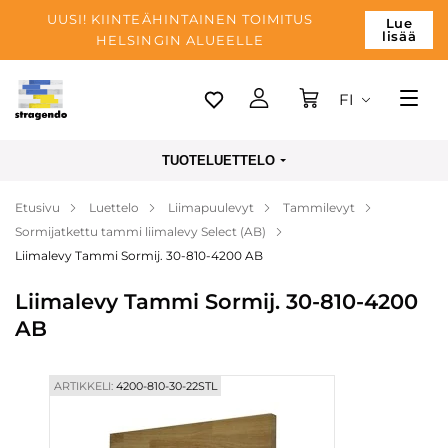
UUSI! KIINTEÄHINTAINEN TOIMITUS
Lue
lisää
HELSINGIN ALUEELLE
FI
Tallinn
TUOTELUETTELO
Toimitus
Etusivu
Luettelo
Liimapuulevyt
Tammilevyt
Maksu
Sormijatkettu tammi liimalevy Select (AB)
Yrityksen
Liimalevy Tammi Sormij. 30-810-4200 AB
Blogi
Liimalevy Tammi Sormij. 30-810-4200
AB
Yhteystiedot
ARTIKKELI:
4200-810-30-22STL