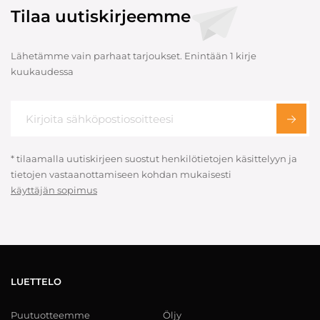
Tilaa uutiskirjeemme
Lähetämme vain parhaat tarjoukset. Enintään 1 kirje
kuukaudessa
* tilaamalla uutiskirjeen suostut henkilötietojen käsittelyyn ja
tietojen vastaanottamiseen kohdan mukaisesti
käyttäjän sopimus
LUETTELO
Puutuotteemme
Öljy