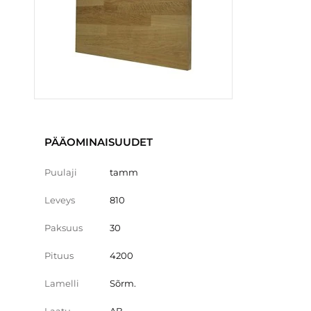
PÄÄOMINAISUUDET
Puulaji
tamm
Leveys
810
Paksuus
30
Pituus
4200
Lamelli
Sõrm.