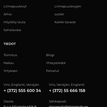
Liimapuulevyt
Liimapuulevyjen
Aihio
outlet
Höylätty lauta
Kaikki tavarat
Sahatavara
TIEDOT
Toimitus
Blogi
Maksu
Yhteystiedot
Yrityksen
Palvelut
Viro, Englanti, Venäjän
Viro, Venäjän, Englanti
+ (372) 555 600 34
+ (372) 55 666 158
Osoite
Sähköposti
Suur-Sõjamäe põik 9,
stragendo@stragendo.ee