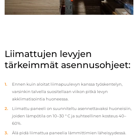
Liimattujen levyjen
tärkeimmät asennusohjeet:
Ennen kuin aloitat liimapuulevyn kanssa työskentelyn,
varsinkin talvella suositellaan viikon pitkä levyn
akklimatisointia huoneessa.
Liimattu paneeli on suunniteltu asennettavaksi huoneisiin,
joiden lämpötila on 10–30 ° C ja suhteellinen kosteus 40–
60%.
Älä pidä liimattua paneelia lämmittimien läheisyydessä.