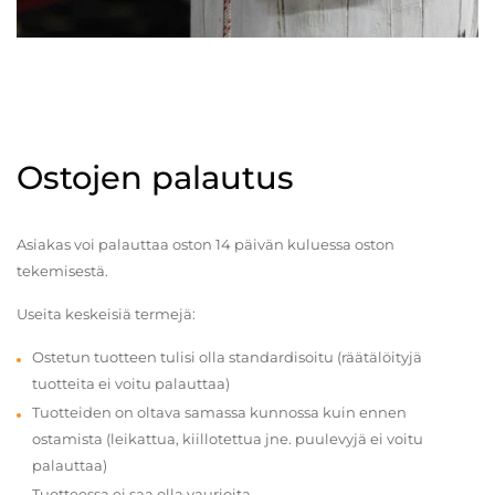
Ostojen palautus
Asiakas voi palauttaa oston 14 päivän kuluessa oston
tekemisestä.
Useita keskeisiä termejä:
Ostetun tuotteen tulisi olla standardisoitu (räätälöityjä
tuotteita ei voitu palauttaa)
Tuotteiden on oltava samassa kunnossa kuin ennen
ostamista (leikattua, kiillotettua jne. puulevyjä ei voitu
palauttaa)
Tuotteessa ei saa olla vaurioita