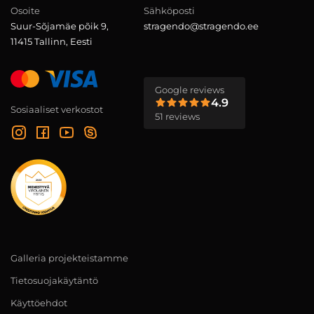
Osoite
Sähköposti
Suur-Sõjamäe põik 9,
stragendo@stragendo.ee
11415 Tallinn, Eesti
Google reviews
4.9
Sosiaaliset verkostot
51 reviews
Galleria projekteistamme
Tietosuojakäytäntö
Käyttöehdot