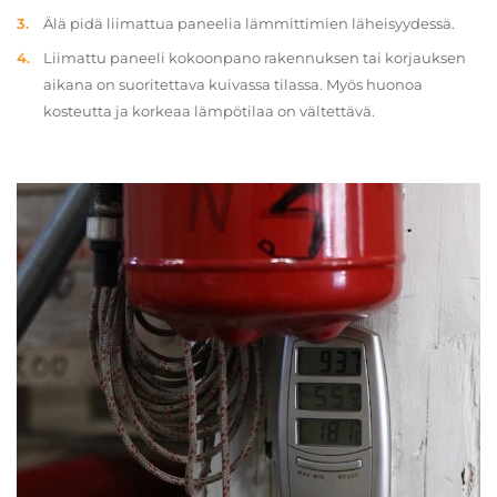
Älä pidä liimattua paneelia lämmittimien läheisyydessä.
Liimattu paneeli kokoonpano rakennuksen tai korjauksen
aikana on suoritettava kuivassa tilassa. Myös huonoa
kosteutta ja korkeaa lämpötilaa on vältettävä.