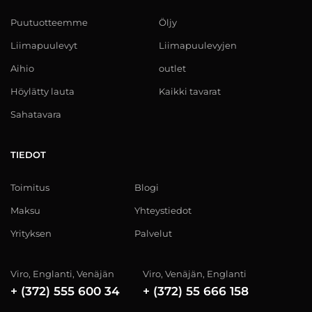
Puutuotteemme
Öljy
Liimapuulevyt
Liimapuulevyjen
Aihio
outlet
Höylätty lauta
Kaikki tavarat
Sahatavara
TIEDOT
Toimitus
Blogi
Maksu
Yhteystiedot
Yrityksen
Palvelut
Viro, Englanti, Venäjän
Viro, Venäjän, Englanti
+ (372) 555 600 34
+ (372) 55 666 158