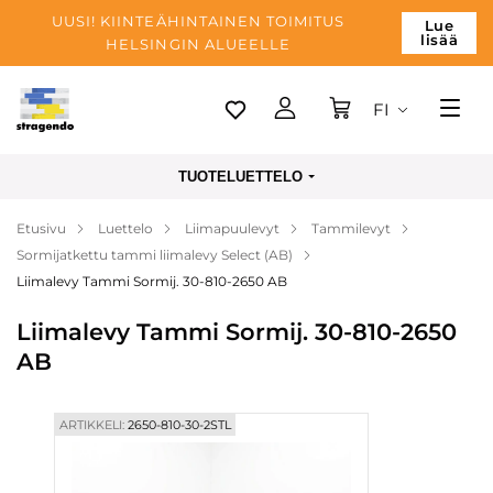
UUSI! KIINTEÄHINTAINEN TOIMITUS
Lue
lisää
HELSINGIN ALUEELLE
FI
Tallinn
TUOTELUETTELO
Toimitus
Etusivu
Luettelo
Liimapuulevyt
Tammilevyt
Maksu
Sormijatkettu tammi liimalevy Select (AB)
Yrityksen
Liimalevy Tammi Sormij. 30-810-2650 AB
Blogi
Liimalevy Tammi Sormij. 30-810-2650
AB
Yhteystiedot
ARTIKKELI:
2650-810-30-2STL