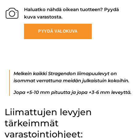
Haluatko nähdä oikean tuotteen? Pyydä
kuva varastosta.
PYYDÄ VALOKUVA
Melkein kaikki Stragendon liimapuulevyt on
isommat verrattuna meidän julkaistuin kokoihin.
Jopa +5-10 mm pituutta ja jopa +3-6 mm leveyttä.
Liimattujen levyjen
tärkeimmät
varastointiohjeet: