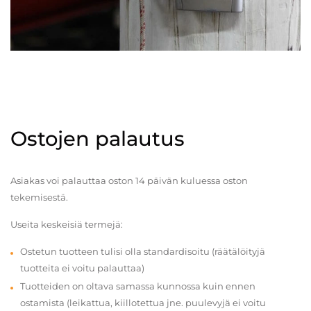
Ostojen palautus
Asiakas voi palauttaa oston 14 päivän kuluessa oston
tekemisestä.
Useita keskeisiä termejä:
Ostetun tuotteen tulisi olla standardisoitu (räätälöityjä
tuotteita ei voitu palauttaa)
Tuotteiden on oltava samassa kunnossa kuin ennen
ostamista (leikattua, kiillotettua jne. puulevyjä ei voitu