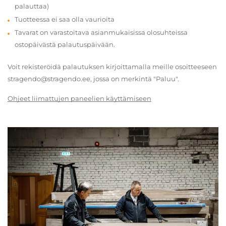
palauttaa)
Tuotteessa ei saa olla vaurioita
Tavarat on varastoitava asianmukaisissa olosuhteissa
ostopäivästä palautuspäivään.
Voit rekisteröidä palautuksen kirjoittamalla meille osoitteeseen
stragendo@stragendo.ee, jossa on merkintä "Paluu".
Ohjeet liimattujen paneelien käyttämiseen