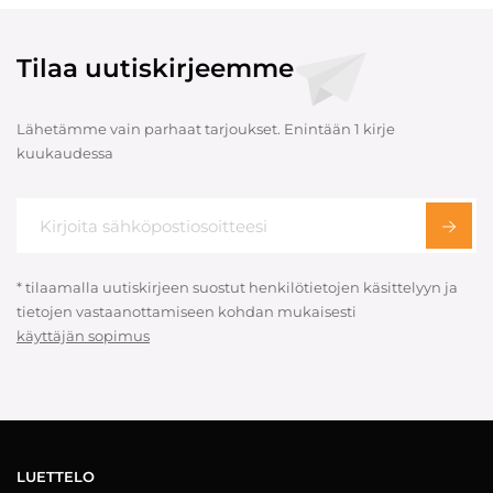
Tilaa uutiskirjeemme
Lähetämme vain parhaat tarjoukset. Enintään 1 kirje
kuukaudessa
* tilaamalla uutiskirjeen suostut henkilötietojen käsittelyyn ja
tietojen vastaanottamiseen kohdan mukaisesti
käyttäjän sopimus
LUETTELO