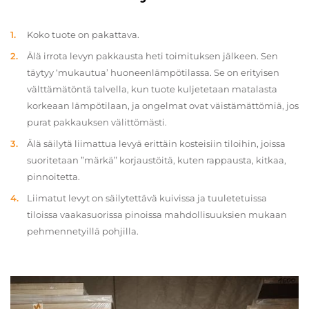
Koko tuote on pakattava.
Älä irrota levyn pakkausta heti toimituksen jälkeen. Sen
täytyy ‘mukautua’ huoneenlämpötilassa. Se on erityisen
välttämätöntä talvella, kun tuote kuljetetaan matalasta
korkeaan lämpötilaan, ja ongelmat ovat väistämättömiä, jos
purat pakkauksen välittömästi.
Älä säilytä liimattua levyä erittäin kosteisiin tiloihin, joissa
suoritetaan ”märkä” korjaustöitä, kuten rappausta, kitkaa,
pinnoitetta.
Liimatut levyt on säilytettävä kuivissa ja tuuletetuissa
tiloissa vaakasuorissa pinoissa mahdollisuuksien mukaan
pehmennetyillä pohjilla.