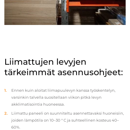
Liimattujen levyjen
tärkeimmät asennusohjeet:
Ennen kuin aloitat liimapuulevyn kanssa työskentelyn,
varsinkin talvella suositellaan viikon pitkä levyn
akklimatisointia huoneessa.
Liimattu paneeli on suunniteltu asennettavaksi huoneisiin,
joiden lämpötila on 10–30 ° C ja suhteellinen kosteus 40–
60%.