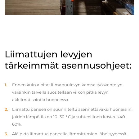
Liimattujen levyjen
tärkeimmät asennusohjeet:
Ennen kuin aloitat liimapuulevyn kanssa työskentelyn,
varsinkin talvella suositellaan viikon pitkä levyn
akklimatisointia huoneessa.
Liimattu paneeli on suunniteltu asennettavaksi huoneisiin,
joiden lämpötila on 10–30 ° C ja suhteellinen kosteus 40–
60%.
Älä pidä liimattua paneelia lämmittimien läheisyydessä.