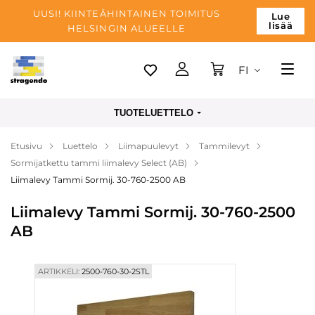
UUSI! KIINTEÄHINTAINEN TOIMITUS
Lue
lisää
HELSINGIN ALUEELLE
FI
Tallinn
TUOTELUETTELO
Toimitus
Etusivu
Luettelo
Liimapuulevyt
Tammilevyt
Maksu
Sormijatkettu tammi liimalevy Select (AB)
Yrityksen
Liimalevy Tammi Sormij. 30-760-2500 AB
Blogi
Liimalevy Tammi Sormij. 30-760-2500
AB
Yhteystiedot
ARTIKKELI:
2500-760-30-2STL