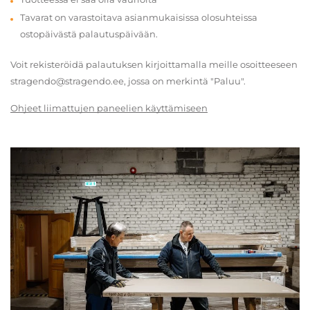
Tavarat on varastoitava asianmukaisissa olosuhteissa
ostopäivästä palautuspäivään.
Voit rekisteröidä palautuksen kirjoittamalla meille osoitteeseen
stragendo@stragendo.ee, jossa on merkintä "Paluu".
Ohjeet liimattujen paneelien käyttämiseen