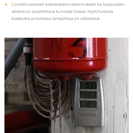
Liimattu paneeli kokoonpano rakennuksen tai korjauksen
aikana on suoritettava kuivassa tilassa. Myös huonoa
kosteutta ja korkeaa lämpötilaa on vältettävä.