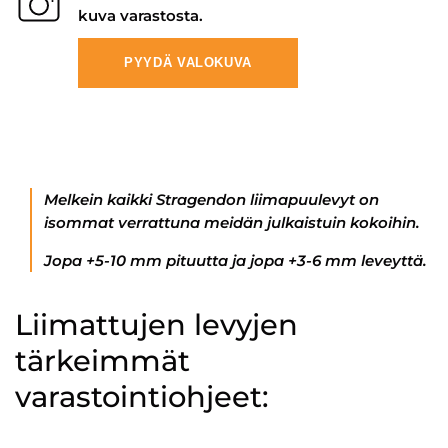
kuva varastosta.
PYYDÄ VALOKUVA
Melkein kaikki Stragendon liimapuulevyt on
isommat verrattuna meidän julkaistuin kokoihin.
Jopa +5-10 mm pituutta ja jopa +3-6 mm leveyttä.
Liimattujen levyjen
tärkeimmät
varastointiohjeet: