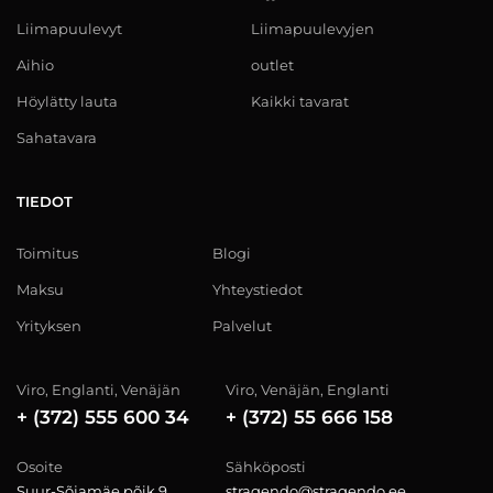
Liimapuulevyt
Liimapuulevyjen
Aihio
outlet
Höylätty lauta
Kaikki tavarat
Sahatavara
TIEDOT
Toimitus
Blogi
Maksu
Yhteystiedot
Yrityksen
Palvelut
Viro, Englanti, Venäjän
Viro, Venäjän, Englanti
+ (372) 555 600 34
+ (372) 55 666 158
Osoite
Sähköposti
Suur-Sõjamäe põik 9,
stragendo@stragendo.ee