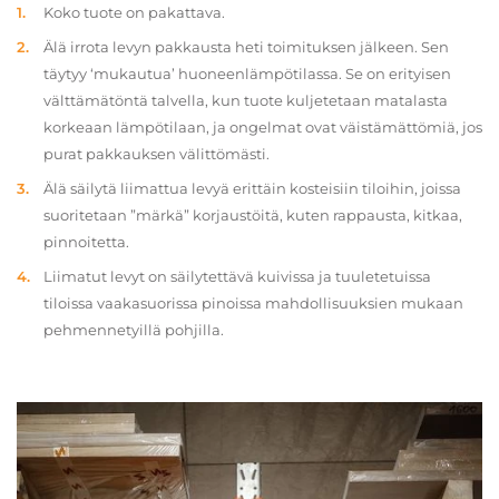
Koko tuote on pakattava.
Älä irrota levyn pakkausta heti toimituksen jälkeen. Sen
täytyy ‘mukautua’ huoneenlämpötilassa. Se on erityisen
välttämätöntä talvella, kun tuote kuljetetaan matalasta
korkeaan lämpötilaan, ja ongelmat ovat väistämättömiä, jos
purat pakkauksen välittömästi.
Älä säilytä liimattua levyä erittäin kosteisiin tiloihin, joissa
suoritetaan ”märkä” korjaustöitä, kuten rappausta, kitkaa,
pinnoitetta.
Liimatut levyt on säilytettävä kuivissa ja tuuletetuissa
tiloissa vaakasuorissa pinoissa mahdollisuuksien mukaan
pehmennetyillä pohjilla.