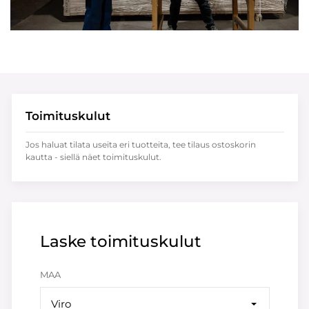
Toimituskulut
Jos haluat tilata useita eri tuotteita, tee tilaus ostoskorin
kautta - siellä näet toimituskulut.
Laske toimituskulut
MAA
Viro