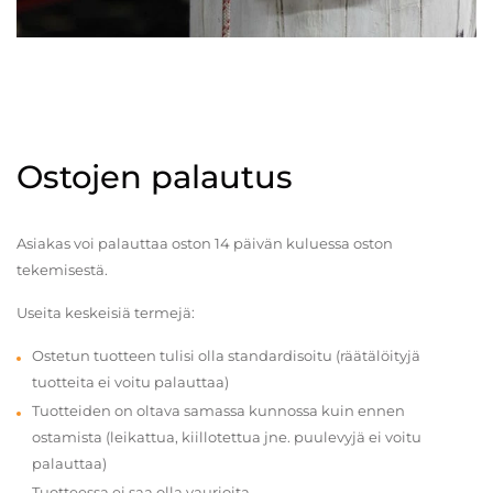
Ostojen palautus
Asiakas voi palauttaa oston 14 päivän kuluessa oston
tekemisestä.
Useita keskeisiä termejä:
Ostetun tuotteen tulisi olla standardisoitu (räätälöityjä
tuotteita ei voitu palauttaa)
Tuotteiden on oltava samassa kunnossa kuin ennen
ostamista (leikattua, kiillotettua jne. puulevyjä ei voitu
palauttaa)
Tuotteessa ei saa olla vaurioita