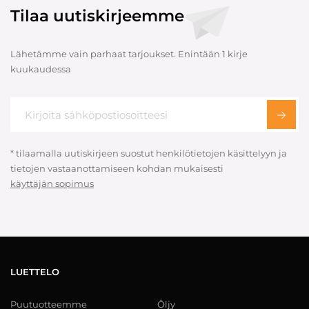
Tilaa uutiskirjeemme
Lähetämme vain parhaat tarjoukset. Enintään 1 kirje
kuukaudessa
* tilaamalla uutiskirjeen suostut henkilötietojen käsittelyyn ja
tietojen vastaanottamiseen kohdan mukaisesti
käyttäjän sopimus
LUETTELO
Puutuotteemme
Öljy