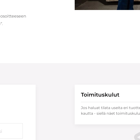
 osoitteeseen
".
Toimituskulut
Jos haluat tilata useita eri tuott
kautta - siellä näet toimituskulu