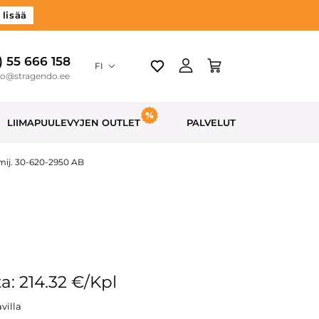
 lisää
) 55 666 158
FI
do@stragendo.ee
LIIMAPUULEVYJEN OUTLET
PALVELUT
mij. 30-620-2950 AB
a: 214.32 €/Kpl
villa