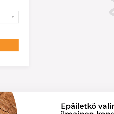
Epäiletkö vali
ilmainen konsu