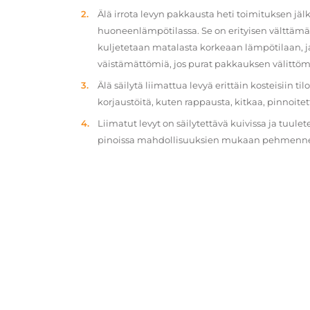
Älä irrota levyn pakkausta heti toimituksen jä
huoneenlämpötilassa. Se on erityisen välttämät
kuljetetaan matalasta korkeaan lämpötilaan, 
väistämättömiä, jos purat pakkauksen välittöm
Älä säilytä liimattua levyä erittäin kosteisiin ti
korjaustöitä, kuten rappausta, kitkaa, pinnoitet
Liimatut levyt on säilytettävä kuivissa ja tuulet
pinoissa mahdollisuuksien mukaan pehmennety