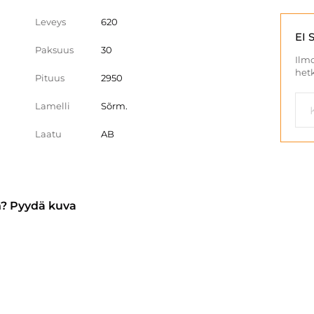
Leveys
620
EI 
Paksuus
30
Ilmo
hetk
Pituus
2950
Lamelli
Sõrm.
Laatu
AB
n? Pyydä kuva