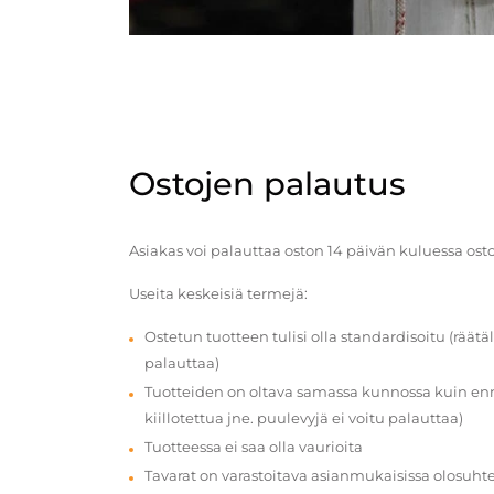
Ostojen palautus
Asiakas voi palauttaa oston 14 päivän kuluessa ost
Useita keskeisiä termejä:
Ostetun tuotteen tulisi olla standardisoitu (räätäl
palauttaa)
Tuotteiden on oltava samassa kunnossa kuin enn
kiillotettua jne. puulevyjä ei voitu palauttaa)
Tuotteessa ei saa olla vaurioita
Tavarat on varastoitava asianmukaisissa olosuhte