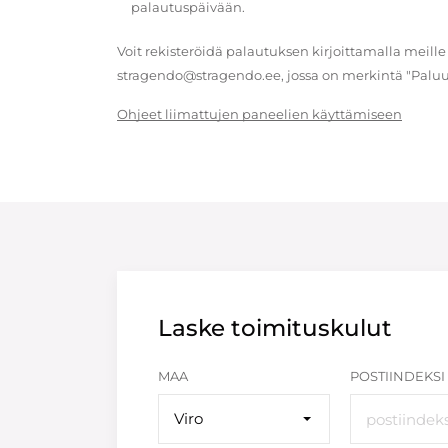
palautuspäivään.
Voit rekisteröidä palautuksen kirjoittamalla meille
stragendo@stragendo.ee, jossa on merkintä "Paluu
Ohjeet liimattujen paneelien käyttämiseen
Laske toimituskulut
MAA
POSTIINDEKSI
Viro