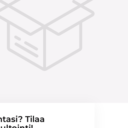
ntasi? Tilaa
ltointi!