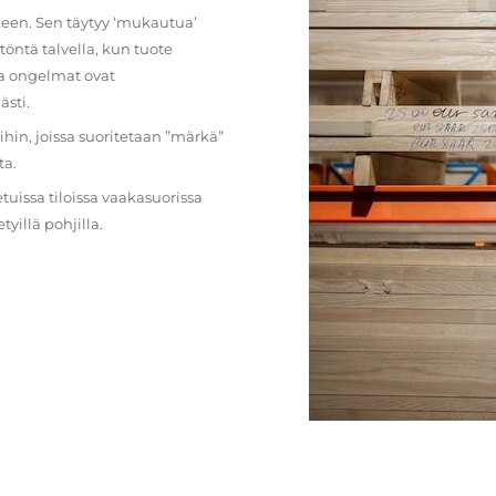
lkeen. Sen täytyy ‘mukautua’
öntä talvella, kun tuote
ja ongelmat ovat
ästi.
loihin, joissa suoritetaan ”märkä”
ta.
etuissa tiloissa vaakasuorissa
illä pohjilla.