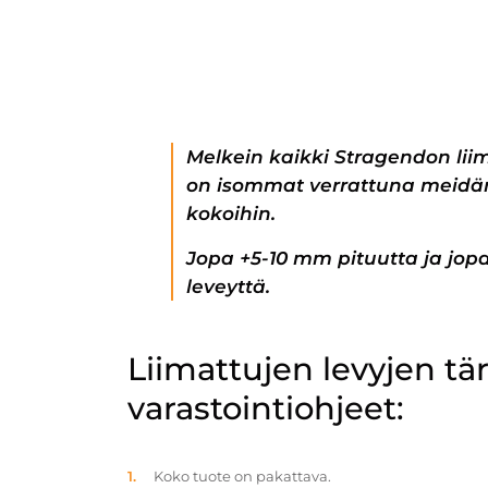
Melkein kaikki Stragendon lii
on isommat verrattuna meidän
kokoihin.
Jopa +5-10 mm pituutta ja jo
leveyttä.
Liimattujen levyjen t
varastointiohjeet:
Koko tuote on pakattava.