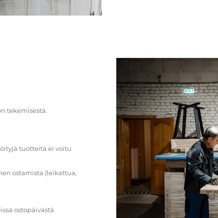
on tekemisestä.
öityjä tuotteita ei voitu
en ostamista (leikattua,
issa ostopäivästä