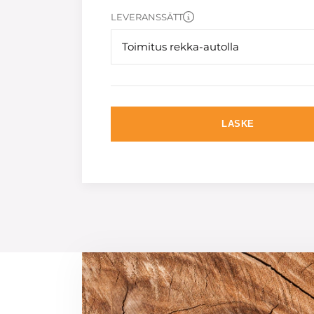
LEVERANSSÄTT
Toimitus rekka-autolla
LASKE