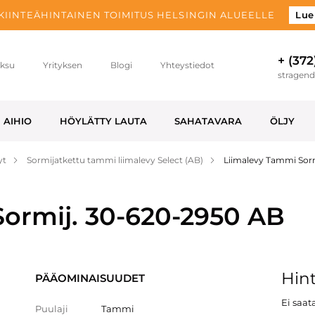
 KIINTEÄHINTAINEN TOIMITUS HELSINGIN ALUEELLE
Lue
+ (372
ksu
Yrityksen
Blogi
Yhteystiedot
stragen
AIHIO
HÖYLÄTTY LAUTA
SAHATAVARA
ÖLJY
yt
Sormijatkettu tammi liimalevy Select (AB)
Liimalevy Tammi Sor
ormij. 30-620-2950 AB
Hint
PÄÄOMINAISUUDET
Ei saata
Puulaji
Tammi