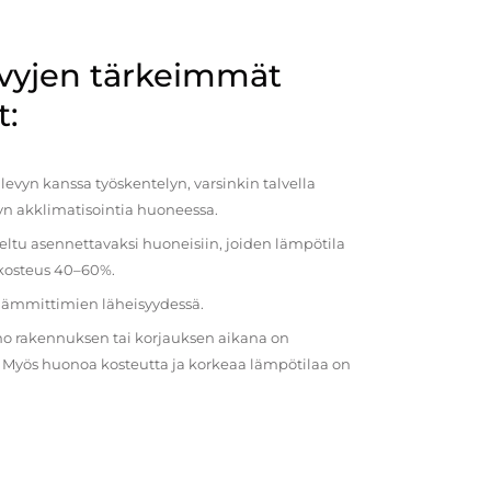
evyjen tärkeimmät
t:
evyn kanssa työskentelyn, varsinkin talvella
vyn akklimatisointia huoneessa.
eltu asennettavaksi huoneisiin, joiden lämpötila
 kosteus 40–60%.
 lämmittimien läheisyydessä.
o rakennuksen tai korjauksen aikana on
a. Myös huonoa kosteutta ja korkeaa lämpötilaa on