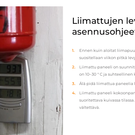
Liimattujen l
asennusohjee
Ennen kuin aloitat liimapuul
suositellaan viikon pitkä le
Liimattu paneeli on suunnit
on 10–30 ° C ja suhteellinen
Älä pidä liimattua paneelia
Liimattu paneeli kokoonpan
suoritettava kuivassa tilass
vältettävä.