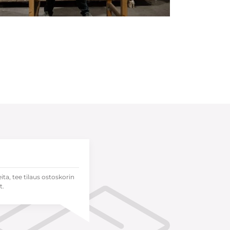
eita, tee tilaus ostoskorin
t.