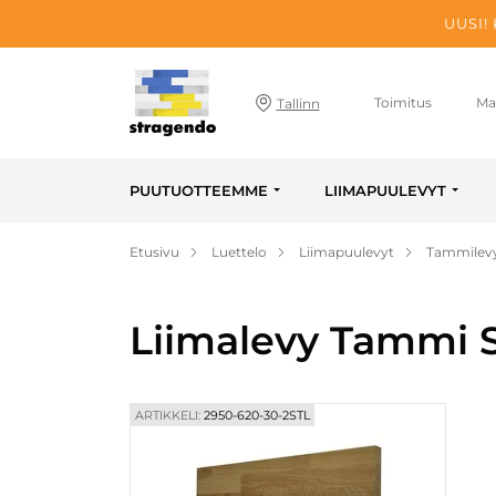
UUSI!
Toimitus
Ma
Tallinn
PUUTUOTTEEMME
LIIMAPUULEVYT
Etusivu
Luettelo
Liimapuulevyt
Tammilev
Liimalevy Tammi S
ARTIKKELI:
2950-620-30-2STL