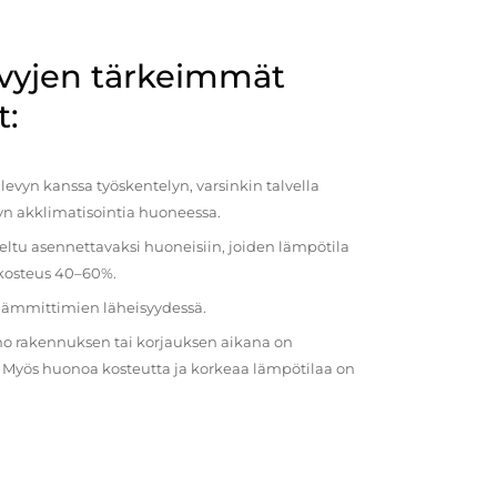
evyjen tärkeimmät
t:
evyn kanssa työskentelyn, varsinkin talvella
vyn akklimatisointia huoneessa.
eltu asennettavaksi huoneisiin, joiden lämpötila
 kosteus 40–60%.
 lämmittimien läheisyydessä.
o rakennuksen tai korjauksen aikana on
a. Myös huonoa kosteutta ja korkeaa lämpötilaa on