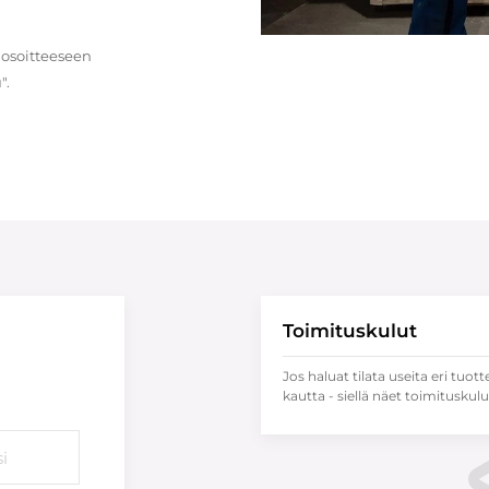
 osoitteeseen
".
Toimituskulut
Jos haluat tilata useita eri tuott
kautta - siellä näet toimituskulu