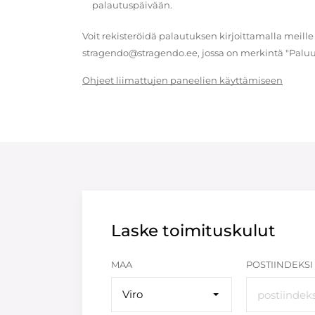
palautuspäivään.
Voit rekisteröidä palautuksen kirjoittamalla meille
stragendo@stragendo.ee, jossa on merkintä "Paluu
Ohjeet liimattujen paneelien käyttämiseen
Laske toimituskulut
MAA
POSTIINDEKSI
Viro