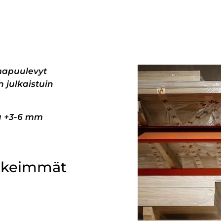
mapuulevyt
 julkaistuin
pa +3-6 mm
ärkeimmät