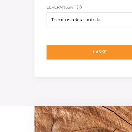
LEVERANSSÄTT
Toimitus rekka-autolla
LASKE