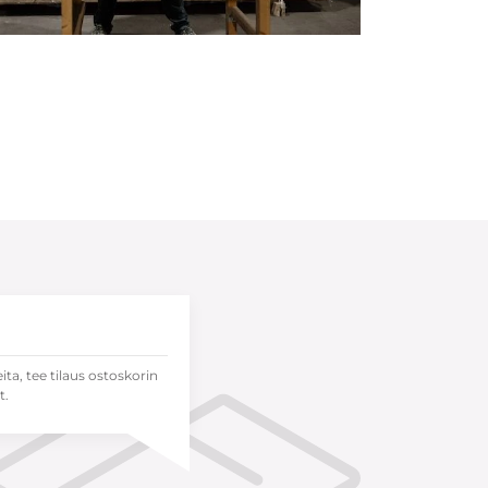
eita, tee tilaus ostoskorin
t.