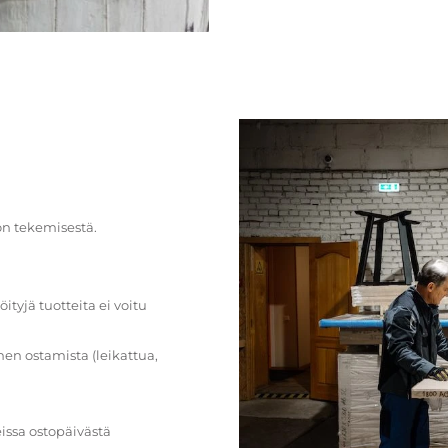
on tekemisestä.
öityjä tuotteita ei voitu
en ostamista (leikattua,
issa ostopäivästä