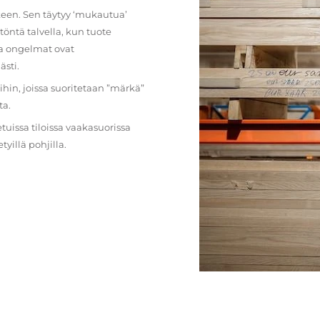
lkeen. Sen täytyy ‘mukautua’
öntä talvella, kun tuote
ja ongelmat ovat
ästi.
loihin, joissa suoritetaan ”märkä”
ta.
etuissa tiloissa vaakasuorissa
illä pohjilla.