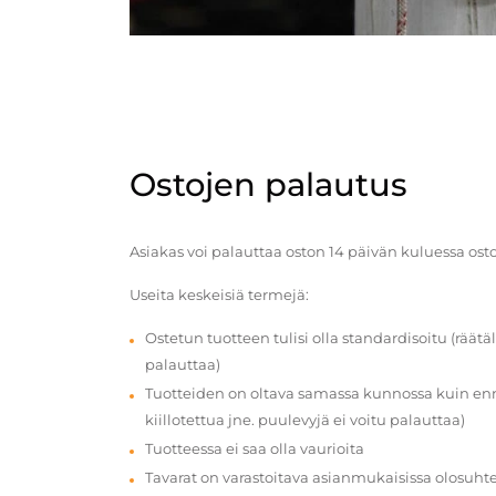
Ostojen palautus
Asiakas voi palauttaa oston 14 päivän kuluessa ost
Useita keskeisiä termejä:
Ostetun tuotteen tulisi olla standardisoitu (räätäl
palauttaa)
Tuotteiden on oltava samassa kunnossa kuin enn
kiillotettua jne. puulevyjä ei voitu palauttaa)
Tuotteessa ei saa olla vaurioita
Tavarat on varastoitava asianmukaisissa olosuhte