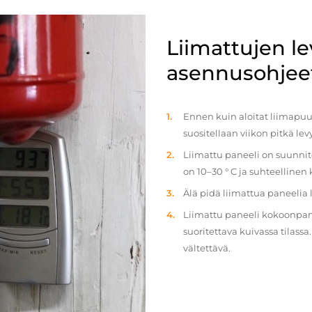
Liimattujen l
asennusohjee
Ennen kuin aloitat liimapuul
suositellaan viikon pitkä le
Liimattu paneeli on suunnit
on 10–30 ° C ja suhteellinen
Älä pidä liimattua paneelia
Liimattu paneeli kokoonpan
suoritettava kuivassa tilass
vältettävä.