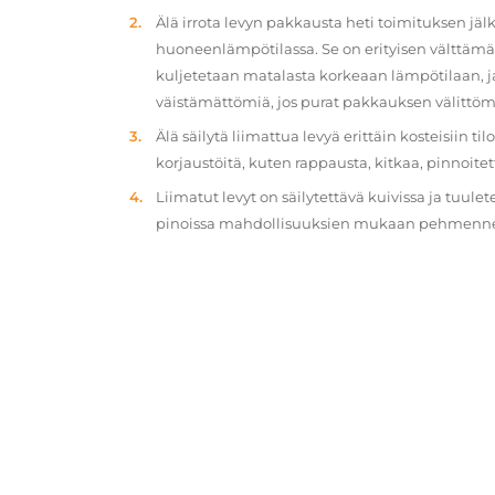
Älä irrota levyn pakkausta heti toimituksen jä
huoneenlämpötilassa. Se on erityisen välttämät
kuljetetaan matalasta korkeaan lämpötilaan, 
väistämättömiä, jos purat pakkauksen välittöm
Älä säilytä liimattua levyä erittäin kosteisiin ti
korjaustöitä, kuten rappausta, kitkaa, pinnoitet
Liimatut levyt on säilytettävä kuivissa ja tuulet
pinoissa mahdollisuuksien mukaan pehmennety