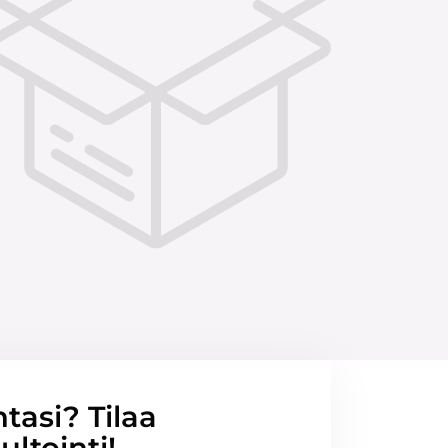
ntasi? Tilaa
ltointi!