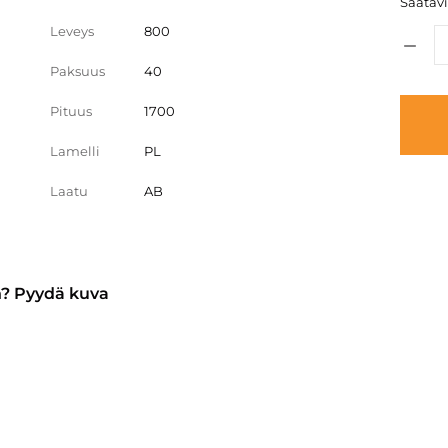
Saatavis
Leveys
800
Paksuus
40
Pituus
1700
Lamelli
PL
Laatu
AB
n? Pyydä kuva