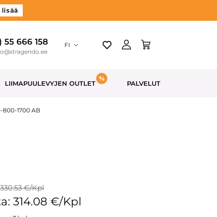
 lisää
) 55 666 158
FI
do@stragendo.ee
LIIMAPUULEVYJEN OUTLET
PALVELUT
0-800-1700 AB
 330.53 €/Kpl
a: 314.08 €/Kpl