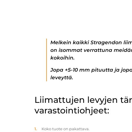
Melkein kaikki Stragendon lii
on isommat verrattuna meidän
kokoihin.
Jopa +5-10 mm pituutta ja jo
leveyttä.
Liimattujen levyjen t
varastointiohjeet:
Koko tuote on pakattava.