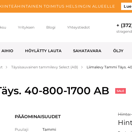
 KIINTEÄHINTAINEN TOIMITUS HELSINGIN ALUEELLE
Lue
+ (372
ksu
Yrityksen
Blogi
Yhteystiedot
stragen
AIHIO
HÖYLÄTTY LAUTA
SAHATAVARA
ÖLJY
yt
Täysisauvainen tammilevy Select (AB)
Liimalevy Tammi Täys. 4
äys. 40-800-1700 AB
SALE
Hinta:
PÄÄOMINAISUUDET
Hint
Puulaji
Tammi