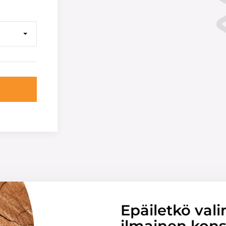
Epäiletkö vali
ilmainen konsu