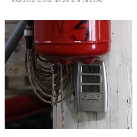
kosteutta ja korkeaa lämpötilaa on vältettävä.