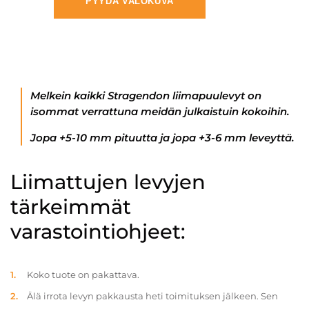
PYYDÄ VALOKUVA
Melkein kaikki Stragendon liimapuulevyt on
isommat verrattuna meidän julkaistuin kokoihin.
Jopa +5-10 mm pituutta ja jopa +3-6 mm leveyttä.
Liimattujen levyjen
tärkeimmät
varastointiohjeet:
Koko tuote on pakattava.
Älä irrota levyn pakkausta heti toimituksen jälkeen. Sen