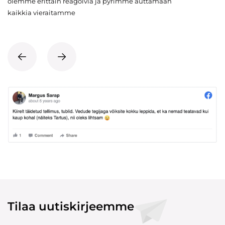
olemme erittäin reagoivia ja pyrimme auttamaan
kaikkia vieraitamme
Tilaa uutiskirjeemme