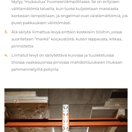
täytyy ‘mukautua’ huoneenlämpötilassa. Se on erityisen
välttämätöntä talvella, kun tuote kuljetetaan matalasta
korkeaan lämpötilaan, ja ongelmat ovat väistämättömiä, jos
purat pakkauksen välittömästi.
Älä säilytä liimattua levyä erittäin kosteisiin tiloihin, joissa
suoritetaan ”märkä” korjaustöitä, kuten rappausta, kitkaa,
pinnoitetta.
Liimatut levyt on säilytettävä kuivissa ja tuuletetuissa
tiloissa vaakasuorissa pinoissa mahdollisuuksien mukaan
pehmennetyillä pohjilla.