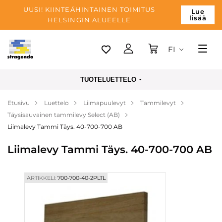
UUSI! KIINTEÄHINTAINEN TOIMITUS
Lue
lisää
HELSINGIN ALUEELLE
FI
Tallinn
TUOTELUETTELO
Toimitus
Etusivu
Luettelo
Liimapuulevyt
Tammilevyt
Maksu
Täysisauvainen tammilevy Select (AB)
Yrityksen
Liimalevy Tammi Täys. 40-700-700 AB
Blogi
Liimalevy Tammi Täys. 40-700-700 AB
Yhteystiedot
ARTIKKELI:
700-700-40-2PLTL