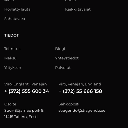
Höylätty lauta
Kaikki tavarat
Sahatavara
TIEDOT
Toimitus
Blogi
Maksu
Yhteystiedot
Yrityksen
Palvelut
Viro, Englanti, Venäjän
Viro, Venäjän, Englanti
+ (372) 555 600 34
+ (372) 55 666 158
Osoite
Sähköposti
Suur-Sõjamäe põik 9,
stragendo@stragendo.ee
11415 Tallinn, Eesti