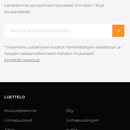
Lähetämme vain parhaat tarjoukset. Enintään 1 kirje
kuukaudessa
* tilaamalla uutiskirjeen suostut henkilötietojen käsittelyyn ja
tietojen vastaanottamiseen kohdan mukaisesti
käyttäjän sopimus
LUETTELO
Puutuotteemme
Öljy
Liimapuulevyt
Liimapuulevyjen
Aihio
outlet