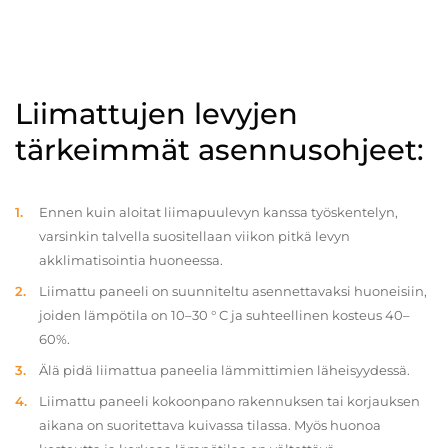
Liimattujen levyjen
tärkeimmät asennusohjeet:
Ennen kuin aloitat liimapuulevyn kanssa työskentelyn,
varsinkin talvella suositellaan viikon pitkä levyn
akklimatisointia huoneessa.
Liimattu paneeli on suunniteltu asennettavaksi huoneisiin,
joiden lämpötila on 10–30 ° C ja suhteellinen kosteus 40–
60%.
Älä pidä liimattua paneelia lämmittimien läheisyydessä.
Liimattu paneeli kokoonpano rakennuksen tai korjauksen
aikana on suoritettava kuivassa tilassa. Myös huonoa