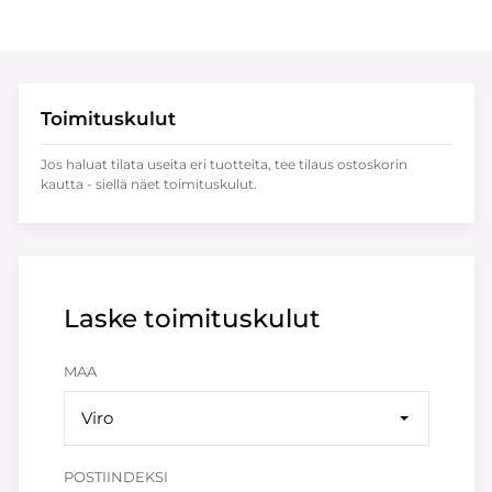
Toimituskulut
Jos haluat tilata useita eri tuotteita, tee tilaus ostoskorin
kautta - siellä näet toimituskulut.
Laske toimituskulut
MAA
Viro
POSTIINDEKSI