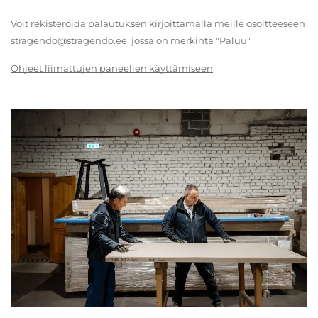
Voit rekisteröidä palautuksen kirjoittamalla meille osoitteeseen
stragendo@stragendo.ee, jossa on merkintä "Paluu".
Ohjeet liimattujen paneelien käyttämiseen