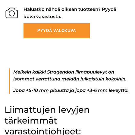
Haluatko nähdä oikean tuotteen? Pyydä
kuva varastosta.
PYYDÄ VALOKUVA
Melkein kaikki Stragendon liimapuulevyt on
isommat verrattuna meidän julkaistuin kokoihin.
Jopa +5-10 mm pituutta ja jopa +3-6 mm leveyttä.
Liimattujen levyjen
tärkeimmät
varastointiohjeet: