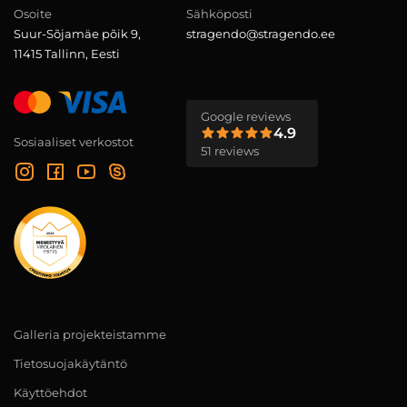
Osoite
Sähköposti
Suur-Sõjamäe põik 9,
stragendo@stragendo.ee
11415 Tallinn, Eesti
Google reviews
4.9
Sosiaaliset verkostot
51 reviews
Galleria projekteistamme
Tietosuojakäytäntö
Käyttöehdot