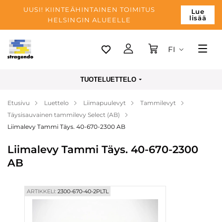
UUSI! KIINTEÄHINTAINEN TOIMITUS
Lue
lisää
HELSINGIN ALUEELLE
FI
Tallinn
TUOTELUETTELO
Toimitus
Etusivu
Luettelo
Liimapuulevyt
Tammilevyt
Maksu
Täysisauvainen tammilevy Select (AB)
Yrityksen
Liimalevy Tammi Täys. 40-670-2300 AB
Blogi
Liimalevy Tammi Täys. 40-670-2300
AB
Yhteystiedot
ARTIKKELI:
2300-670-40-2PLTL