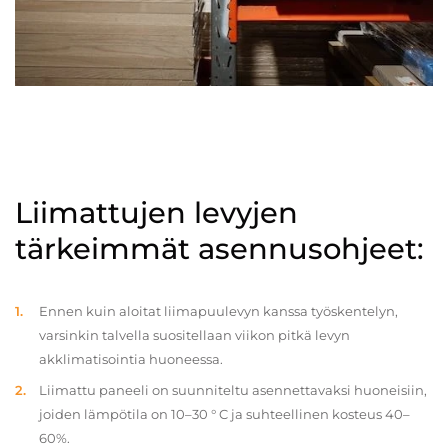
Liimattujen levyjen
tärkeimmät asennusohjeet:
Ennen kuin aloitat liimapuulevyn kanssa työskentelyn,
varsinkin talvella suositellaan viikon pitkä levyn
akklimatisointia huoneessa.
Liimattu paneeli on suunniteltu asennettavaksi huoneisiin,
joiden lämpötila on 10–30 ° C ja suhteellinen kosteus 40–
60%.