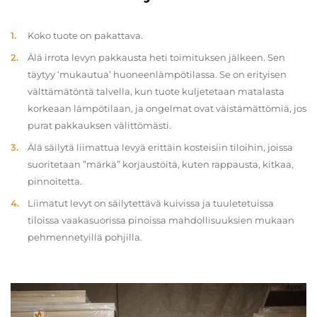
Koko tuote on pakattava.
Älä irrota levyn pakkausta heti toimituksen jälkeen. Sen
täytyy ‘mukautua’ huoneenlämpötilassa. Se on erityisen
välttämätöntä talvella, kun tuote kuljetetaan matalasta
korkeaan lämpötilaan, ja ongelmat ovat väistämättömiä, jos
purat pakkauksen välittömästi.
Älä säilytä liimattua levyä erittäin kosteisiin tiloihin, joissa
suoritetaan ”märkä” korjaustöitä, kuten rappausta, kitkaa,
pinnoitetta.
Liimatut levyt on säilytettävä kuivissa ja tuuletetuissa
tiloissa vaakasuorissa pinoissa mahdollisuuksien mukaan
pehmennetyillä pohjilla.