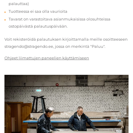
palauttaa)
Tuotteessa ei saa olla vaurioita
Tavarat on varastoitava asianmukaisissa olosuhteissa
ostopäivästä palautuspäivään.
Voit rekisteröidä palautuksen kirjoittamalla meille osoitteeseen
stragendo@stragendo.ee, jossa on merkintä "Paluu".
Ohjeet liimattujen paneelien käyttämiseen