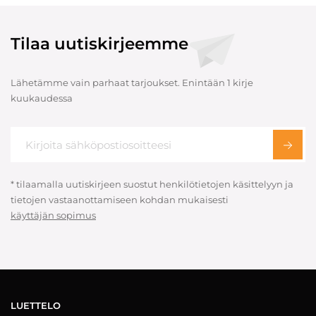
Tilaa uutiskirjeemme
Lähetämme vain parhaat tarjoukset. Enintään 1 kirje
kuukaudessa
* tilaamalla uutiskirjeen suostut henkilötietojen käsittelyyn ja
tietojen vastaanottamiseen kohdan mukaisesti
käyttäjän sopimus
LUETTELO