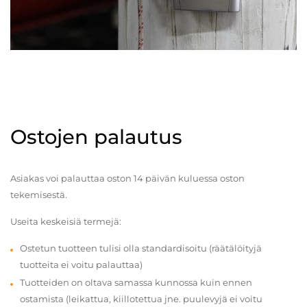
Ostojen palautus
Asiakas voi palauttaa oston 14 päivän kuluessa oston
tekemisestä.
Useita keskeisiä termejä:
Ostetun tuotteen tulisi olla standardisoitu (räätälöityjä
tuotteita ei voitu palauttaa)
Tuotteiden on oltava samassa kunnossa kuin ennen
ostamista (leikattua, kiillotettua jne. puulevyjä ei voitu