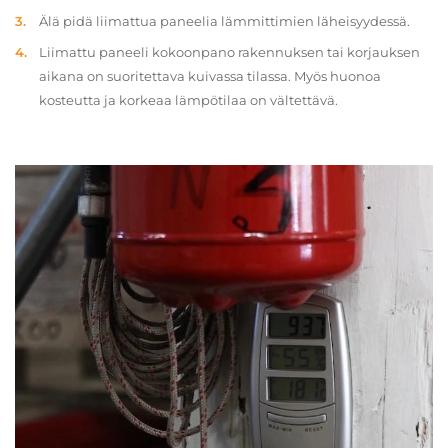
Älä pidä liimattua paneelia lämmittimien läheisyydessä.
Liimattu paneeli kokoonpano rakennuksen tai korjauksen
aikana on suoritettava kuivassa tilassa. Myös huonoa
kosteutta ja korkeaa lämpötilaa on vältettävä.