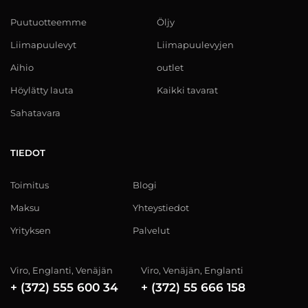
Puutuotteemme
Öljy
Liimapuulevyt
Liimapuulevyjen
Aihio
outlet
Höylätty lauta
Kaikki tavarat
Sahatavara
TIEDOT
Toimitus
Blogi
Maksu
Yhteystiedot
Yrityksen
Palvelut
Viro, Englanti, Venäjän
Viro, Venäjän, Englanti
+ (372) 555 600 34
+ (372) 55 666 158