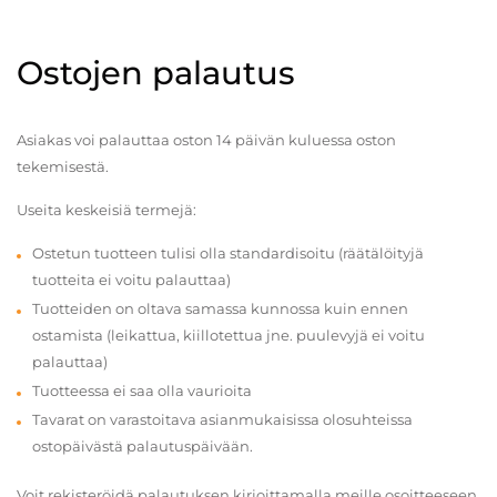
Ostojen palautus
Asiakas voi palauttaa oston 14 päivän kuluessa oston
tekemisestä.
Useita keskeisiä termejä:
Ostetun tuotteen tulisi olla standardisoitu (räätälöityjä
tuotteita ei voitu palauttaa)
Tuotteiden on oltava samassa kunnossa kuin ennen
ostamista (leikattua, kiillotettua jne. puulevyjä ei voitu
palauttaa)
Tuotteessa ei saa olla vaurioita
Tavarat on varastoitava asianmukaisissa olosuhteissa
ostopäivästä palautuspäivään.
Voit rekisteröidä palautuksen kirjoittamalla meille osoitteeseen