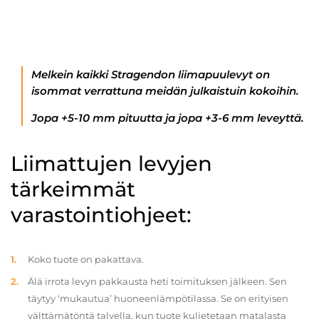
Melkein kaikki Stragendon liimapuulevyt on
isommat verrattuna meidän julkaistuin kokoihin.
Jopa +5-10 mm pituutta ja jopa +3-6 mm leveyttä.
Liimattujen levyjen
tärkeimmät
varastointiohjeet:
Koko tuote on pakattava.
Älä irrota levyn pakkausta heti toimituksen jälkeen. Sen
täytyy ‘mukautua’ huoneenlämpötilassa. Se on erityisen
välttämätöntä talvella, kun tuote kuljetetaan matalasta