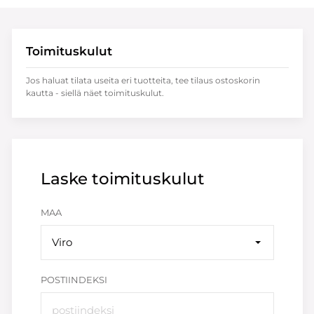
Toimituskulut
Jos haluat tilata useita eri tuotteita, tee tilaus ostoskorin
kautta - siellä näet toimituskulut.
Laske toimituskulut
MAA
Viro
POSTIINDEKSI