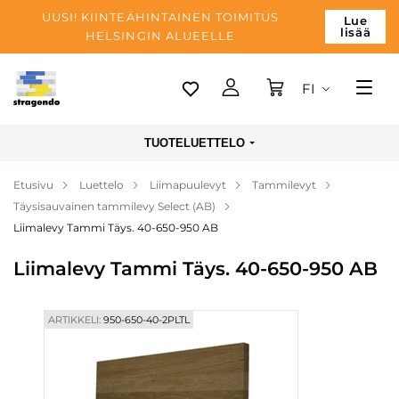
UUSI! KIINTEÄHINTAINEN TOIMITUS
Lue
lisää
HELSINGIN ALUEELLE
FI
Tallinn
TUOTELUETTELO
Toimitus
Etusivu
Luettelo
Liimapuulevyt
Tammilevyt
Maksu
Täysisauvainen tammilevy Select (AB)
Yrityksen
Liimalevy Tammi Täys. 40-650-950 AB
Blogi
Liimalevy Tammi Täys. 40-650-950 AB
Yhteystiedot
ARTIKKELI:
950-650-40-2PLTL