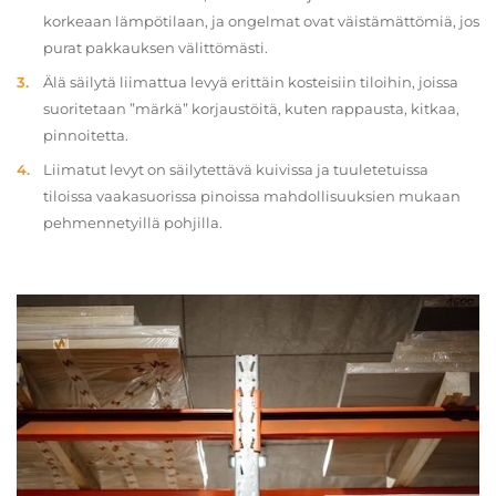
korkeaan lämpötilaan, ja ongelmat ovat väistämättömiä, jos
purat pakkauksen välittömästi.
Älä säilytä liimattua levyä erittäin kosteisiin tiloihin, joissa
suoritetaan ”märkä” korjaustöitä, kuten rappausta, kitkaa,
pinnoitetta.
Liimatut levyt on säilytettävä kuivissa ja tuuletetuissa
tiloissa vaakasuorissa pinoissa mahdollisuuksien mukaan
pehmennetyillä pohjilla.