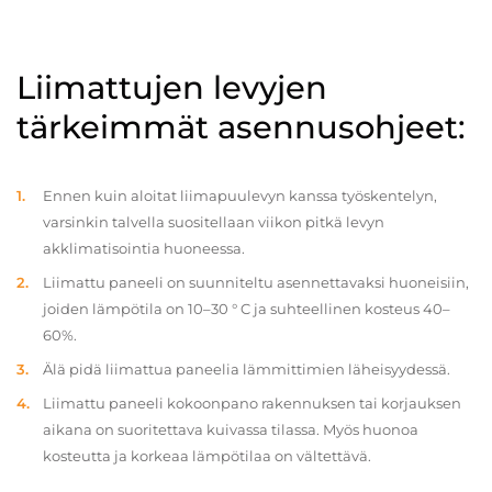
Liimattujen levyjen
tärkeimmät asennusohjeet:
Ennen kuin aloitat liimapuulevyn kanssa työskentelyn,
varsinkin talvella suositellaan viikon pitkä levyn
akklimatisointia huoneessa.
Liimattu paneeli on suunniteltu asennettavaksi huoneisiin,
joiden lämpötila on 10–30 ° C ja suhteellinen kosteus 40–
60%.
Älä pidä liimattua paneelia lämmittimien läheisyydessä.
Liimattu paneeli kokoonpano rakennuksen tai korjauksen
aikana on suoritettava kuivassa tilassa. Myös huonoa
kosteutta ja korkeaa lämpötilaa on vältettävä.