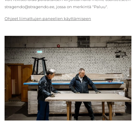
stragendo@stragendo.ee, jossa on merkintä "Paluu".
Ohjeet liimattujen paneelien käyttämiseen