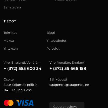
Sahatavara
TIEDOT
Toimitus
Blogi
Maksu
Yhteystiedot
Yrityksen
Palvelut
Viro, Englanti, Venäjän
Viro, Venäjän, Englanti
+ (372) 555 600 34
+ (372) 55 666 158
Osoite
Sähköposti
Suur-Sõjamäe põik 9,
stragendo@stragendo.ee
11415 Tallinn, Eesti
Google reviews