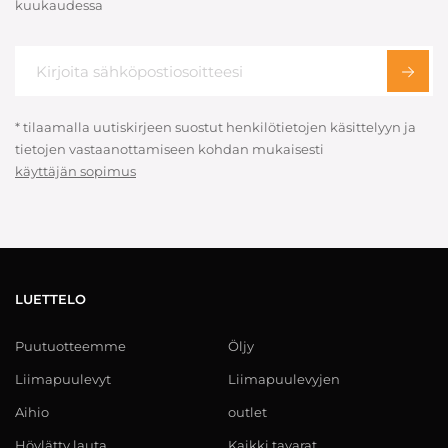
kuukaudessa
* tilaamalla uutiskirjeen suostut henkilötietojen käsittelyyn ja
tietojen vastaanottamiseen kohdan mukaisesti
käyttäjän sopimus
LUETTELO
Puutuotteemme
Öljy
Liimapuulevyt
Liimapuulevyjen
Aihio
outlet
Höylätty lauta
Kaikki tavarat