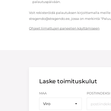
palautuspäivään.
Voit rekisteröidä palautuksen kirjoittamalla meille
stragendo@stragendo.ee, jossa on merkintä "Paluu
Ohjeet liimattujen paneelien käyttämiseen
Laske toimituskulut
MAA
POSTIINDEKSI
Viro