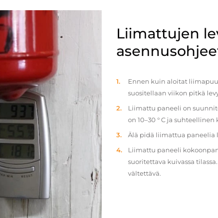
Liimattujen l
asennusohjee
Ennen kuin aloitat liimapuul
suositellaan viikon pitkä le
Liimattu paneeli on suunnit
on 10–30 ° C ja suhteellinen
Älä pidä liimattua paneelia
Liimattu paneeli kokoonpan
suoritettava kuivassa tilass
vältettävä.