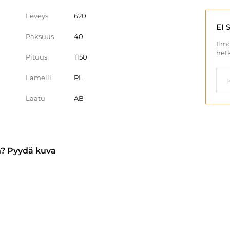
Leveys
620
EI 
Paksuus
40
Ilmo
hetk
Pituus
1150
Lamelli
PL
Laatu
AB
n? Pyydä kuva