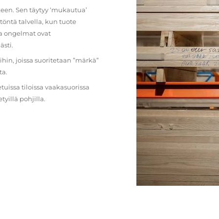
lkeen. Sen täytyy ‘mukautua’
öntä talvella, kun tuote
ja ongelmat ovat
ästi.
loihin, joissa suoritetaan ”märkä”
ta.
etuissa tiloissa vaakasuorissa
illä pohjilla.