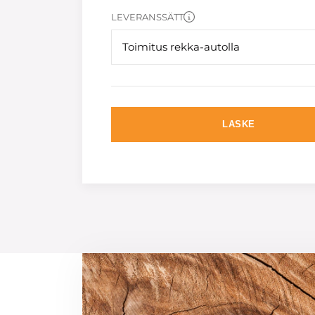
LEVERANSSÄTT
Toimitus rekka-autolla
LASKE