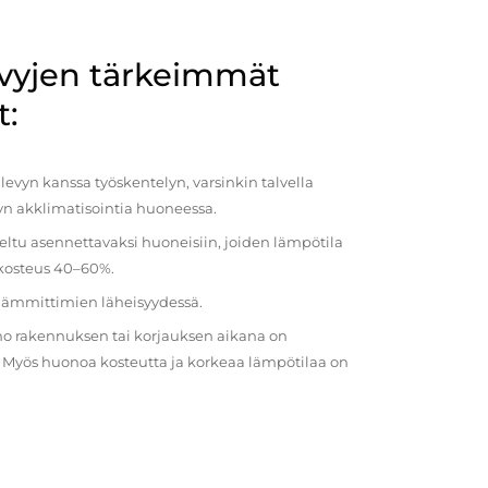
evyjen tärkeimmät
t:
evyn kanssa työskentelyn, varsinkin talvella
vyn akklimatisointia huoneessa.
eltu asennettavaksi huoneisiin, joiden lämpötila
 kosteus 40–60%.
 lämmittimien läheisyydessä.
o rakennuksen tai korjauksen aikana on
a. Myös huonoa kosteutta ja korkeaa lämpötilaa on