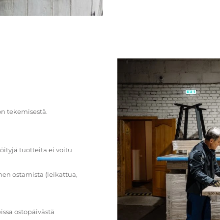
on tekemisestä.
öityjä tuotteita ei voitu
en ostamista (leikattua,
issa ostopäivästä