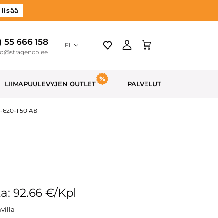
 lisää
) 55 666 158
FI
do@stragendo.ee
LIIMAPUULEVYJEN OUTLET
PALVELUT
0-620-1150 AB
a: 92.66 €/Kpl
villa