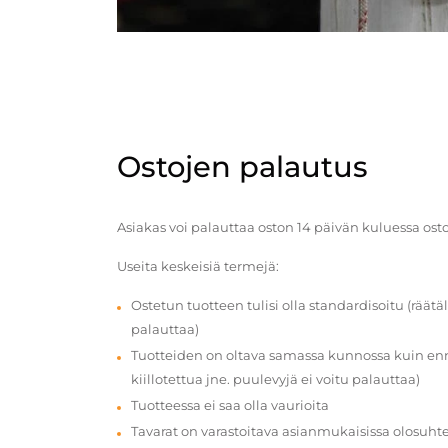
Ostojen palautus
Asiakas voi palauttaa oston 14 päivän kuluessa ost
Useita keskeisiä termejä:
Ostetun tuotteen tulisi olla standardisoitu (räätäl
palauttaa)
Tuotteiden on oltava samassa kunnossa kuin enn
kiillotettua jne. puulevyjä ei voitu palauttaa)
Tuotteessa ei saa olla vaurioita
Tavarat on varastoitava asianmukaisissa olosuhte