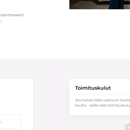
 osoitteeseen
".
Toimituskulut
Jos haluat tilata useita eri tuott
kautta - siellä näet toimituskulu