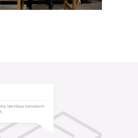
eita, tee tilaus ostoskorin
t.