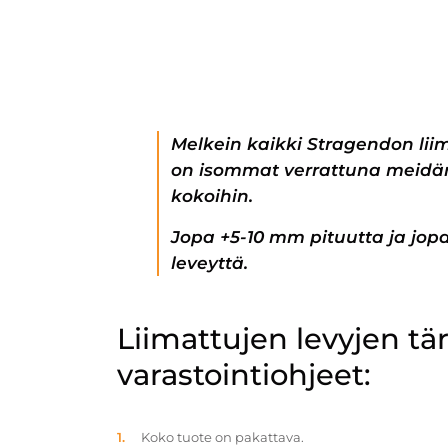
Melkein kaikki Stragendon lii
on isommat verrattuna meidän
kokoihin.
Jopa +5-10 mm pituutta ja jo
leveyttä.
Liimattujen levyjen t
varastointiohjeet:
Koko tuote on pakattava.