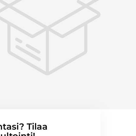
ntasi? Tilaa
ltointi!