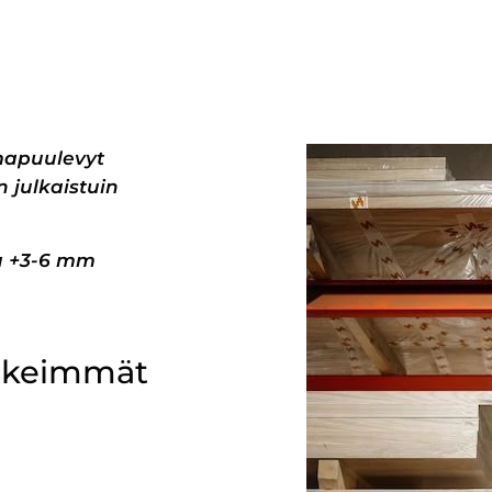
mapuulevyt
 julkaistuin
pa +3-6 mm
ärkeimmät