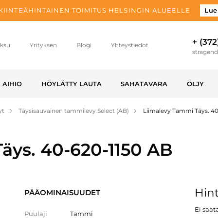
 KIINTEÄHINTAINEN TOIMITUS HELSINGIN ALUEELLE
Lue
+ (372
ksu
Yrityksen
Blogi
Yhteystiedot
stragen
AIHIO
HÖYLÄTTY LAUTA
SAHATAVARA
ÖLJY
yt
Täysisauvainen tammilevy Select (AB)
Liimalevy Tammi Täys. 4
äys. 40-620-1150 AB
Hint
PÄÄOMINAISUUDET
Ei saata
Puulaji
Tammi