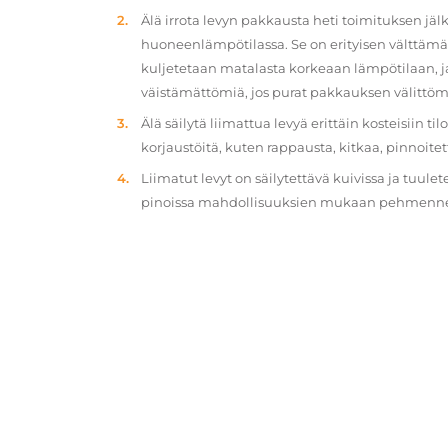
Älä irrota levyn pakkausta heti toimituksen jä
huoneenlämpötilassa. Se on erityisen välttämät
kuljetetaan matalasta korkeaan lämpötilaan, 
väistämättömiä, jos purat pakkauksen välittöm
Älä säilytä liimattua levyä erittäin kosteisiin ti
korjaustöitä, kuten rappausta, kitkaa, pinnoitet
Liimatut levyt on säilytettävä kuivissa ja tuulet
pinoissa mahdollisuuksien mukaan pehmennety