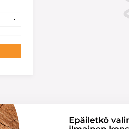
Epäiletkö vali
ilmainen konsu