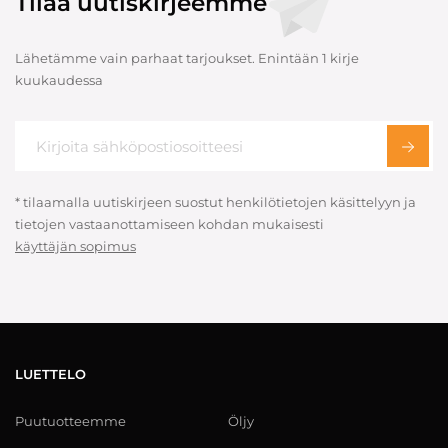
Tilaa uutiskirjeemme
Lähetämme vain parhaat tarjoukset. Enintään 1 kirje
kuukaudessa
* tilaamalla uutiskirjeen suostut henkilötietojen käsittelyyn ja
tietojen vastaanottamiseen kohdan mukaisesti
käyttäjän sopimus
LUETTELO
Puutuotteemme
Öljy