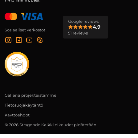
11415 Tallinn, Eesti
Google reviews
4.9
Sosiaaliset verkostot
51 reviews
Galleria projekteistamme
Tietosuojakäytäntö
Käyttöehdot
© 2026 Stragendo Kaikki oikeudet pidätetään