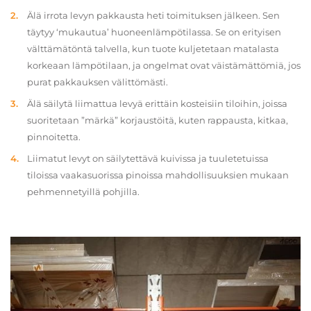
Älä irrota levyn pakkausta heti toimituksen jälkeen. Sen
täytyy ‘mukautua’ huoneenlämpötilassa. Se on erityisen
välttämätöntä talvella, kun tuote kuljetetaan matalasta
korkeaan lämpötilaan, ja ongelmat ovat väistämättömiä, jos
purat pakkauksen välittömästi.
Älä säilytä liimattua levyä erittäin kosteisiin tiloihin, joissa
suoritetaan ”märkä” korjaustöitä, kuten rappausta, kitkaa,
pinnoitetta.
Liimatut levyt on säilytettävä kuivissa ja tuuletetuissa
tiloissa vaakasuorissa pinoissa mahdollisuuksien mukaan
pehmennetyillä pohjilla.