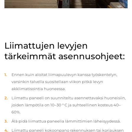
Liimattujen levyjen
tärkeimmät asennusohjeet:
Ennen kuin aloitat liimapuulevyn kanssa työskentelyn,
varsinkin talvella suositellaan viikon pitkä levyn
akklimatisointia huoneessa.
Liimattu paneeli on suunniteltu asennettavaksi huoneisiin,
joiden lämpötila on 10–30 ° C ja suhteellinen kosteus 40–
60%.
Älä pidä liimattua paneelia lämmittimien läheisyydessä.
Liimattu paneeli kokoonpano rakennuksen tai korjauksen