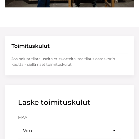
Toimituskulut
Jos haluat tilata useita eri tuotteita, tee tilaus ostoskorin
kautta - siellä näet toimituskulut.
Laske toimituskulut
MAA
Viro