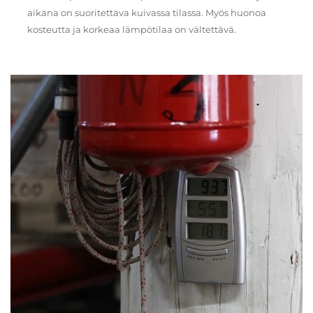
aikana on suoritettava kuivassa tilassa. Myös huonoa
kosteutta ja korkeaa lämpötilaa on vältettävä.