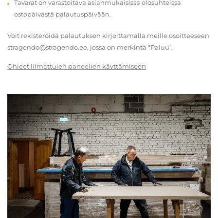
Tavarat on varastoitava asianmukaisissa olosuhteissa
ostopäivästä palautuspäivään.
Voit rekisteröidä palautuksen kirjoittamalla meille osoitteeseen
stragendo@stragendo.ee, jossa on merkintä "Paluu".
Ohjeet liimattujen paneelien käyttämiseen