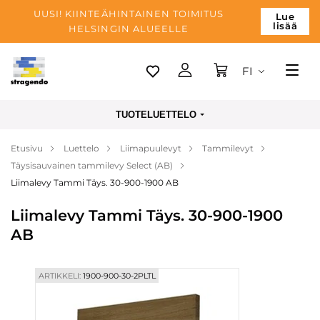
UUSI! KIINTEÄHINTAINEN TOIMITUS
Lue
lisää
HELSINGIN ALUEELLE
FI
Tallinn
TUOTELUETTELO
Toimitus
Etusivu
Luettelo
Liimapuulevyt
Tammilevyt
Maksu
Täysisauvainen tammilevy Select (AB)
Yrityksen
Liimalevy Tammi Täys. 30-900-1900 AB
Blogi
Liimalevy Tammi Täys. 30-900-1900
AB
Yhteystiedot
ARTIKKELI:
1900-900-30-2PLTL