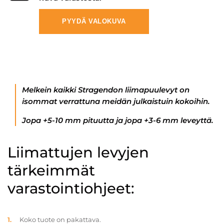
PYYDÄ VALOKUVA
Melkein kaikki Stragendon liimapuulevyt on
isommat verrattuna meidän julkaistuin kokoihin.
Jopa +5-10 mm pituutta ja jopa +3-6 mm leveyttä.
Liimattujen levyjen
tärkeimmät
varastointiohjeet:
Koko tuote on pakattava.