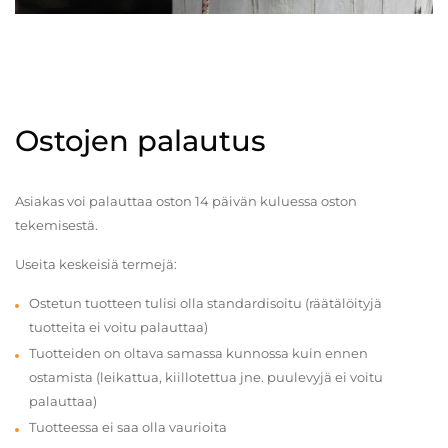
Ostojen palautus
Asiakas voi palauttaa oston 14 päivän kuluessa oston
tekemisestä.
Useita keskeisiä termejä:
Ostetun tuotteen tulisi olla standardisoitu (räätälöityjä
tuotteita ei voitu palauttaa)
Tuotteiden on oltava samassa kunnossa kuin ennen
ostamista (leikattua, kiillotettua jne. puulevyjä ei voitu
palauttaa)
Tuotteessa ei saa olla vaurioita