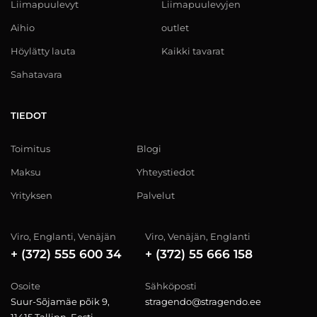
Liimapuulevyt
Liimapuulevyjen
Aihio
outlet
Höylätty lauta
Kaikki tavarat
Sahatavara
TIEDOT
Toimitus
Blogi
Maksu
Yhteystiedot
Yrityksen
Palvelut
Viro, Englanti, Venäjän
Viro, Venäjän, Englanti
+ (372) 555 600 34
+ (372) 55 666 158
Osoite
Sähköposti
Suur-Sõjamäe põik 9,
stragendo@stragendo.ee