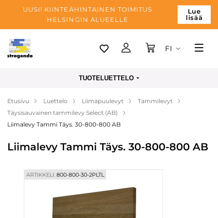
UUSI! KIINTEÄHINTAINEN TOIMITUS
Lue
lisää
HELSINGIN ALUEELLE
FI
Tallinn
TUOTELUETTELO
Toimitus
Etusivu
Luettelo
Liimapuulevyt
Tammilevyt
Maksu
Täysisauvainen tammilevy Select (AB)
Yrityksen
Liimalevy Tammi Täys. 30-800-800 AB
Blogi
Liimalevy Tammi Täys. 30-800-800 AB
Yhteystiedot
ARTIKKELI:
800-800-30-2PLTL