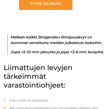
PYYDÄ VALOKUVA
Melkein kaikki Stragendon liimapuulevyt on
isommat verrattuna meidän julkaistuin kokoihin.
Jopa +5-10 mm pituutta ja jopa +3-6 mm leveyttä.
Liimattujen levyjen
tärkeimmät
varastointiohjeet:
Koko tuote on pakattava.
Älä irrota levyn pakkausta heti toimituksen jälkeen. Sen