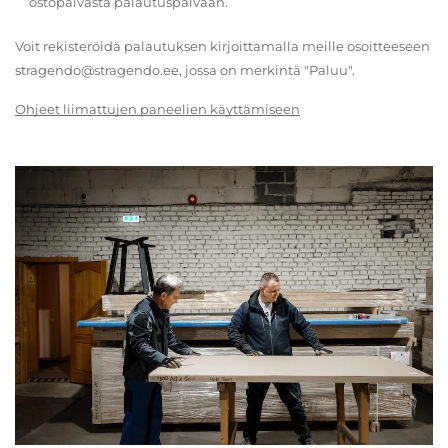
ostopäivästä palautuspäivään.
Voit rekisteröidä palautuksen kirjoittamalla meille osoitteeseen
stragendo@stragendo.ee, jossa on merkintä "Paluu".
Ohjeet liimattujen paneelien käyttämiseen