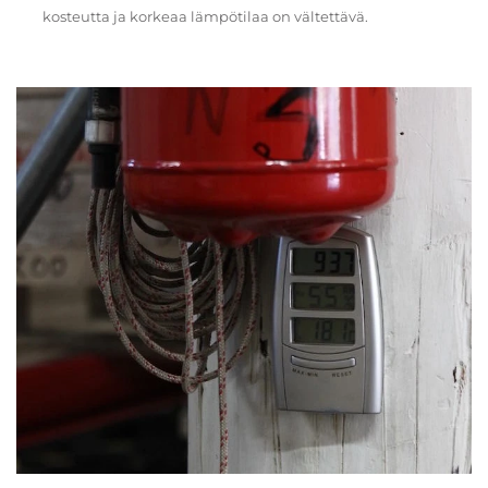
kosteutta ja korkeaa lämpötilaa on vältettävä.