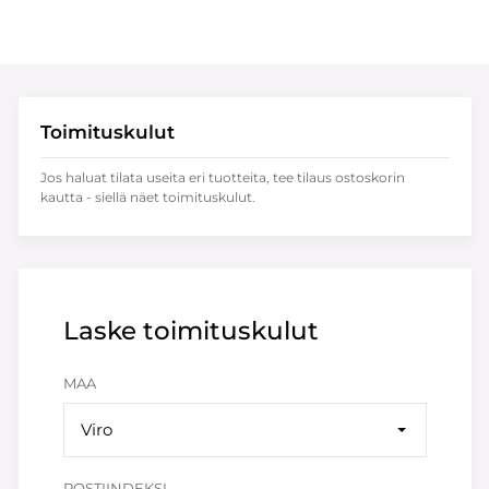
Toimituskulut
Jos haluat tilata useita eri tuotteita, tee tilaus ostoskorin
kautta - siellä näet toimituskulut.
Laske toimituskulut
MAA
Viro
POSTIINDEKSI