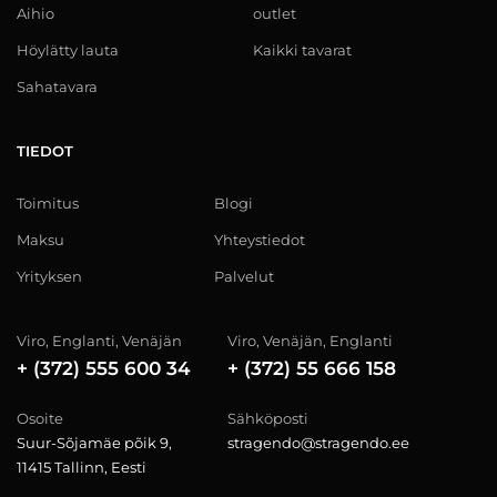
Aihio
outlet
Höylätty lauta
Kaikki tavarat
Sahatavara
TIEDOT
Toimitus
Blogi
Maksu
Yhteystiedot
Yrityksen
Palvelut
Viro, Englanti, Venäjän
Viro, Venäjän, Englanti
+ (372) 555 600 34
+ (372) 55 666 158
Osoite
Sähköposti
Suur-Sõjamäe põik 9,
stragendo@stragendo.ee
11415 Tallinn, Eesti