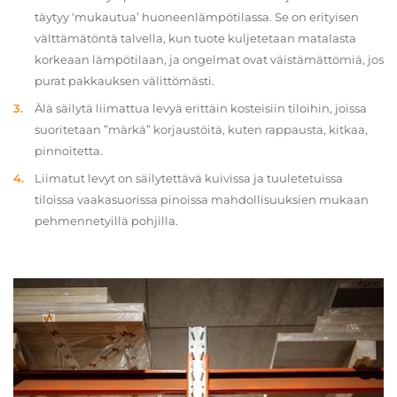
täytyy ‘mukautua’ huoneenlämpötilassa. Se on erityisen
välttämätöntä talvella, kun tuote kuljetetaan matalasta
korkeaan lämpötilaan, ja ongelmat ovat väistämättömiä, jos
purat pakkauksen välittömästi.
Älä säilytä liimattua levyä erittäin kosteisiin tiloihin, joissa
suoritetaan ”märkä” korjaustöitä, kuten rappausta, kitkaa,
pinnoitetta.
Liimatut levyt on säilytettävä kuivissa ja tuuletetuissa
tiloissa vaakasuorissa pinoissa mahdollisuuksien mukaan
pehmennetyillä pohjilla.