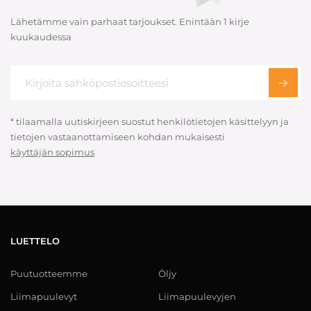
Lähetämme vain parhaat tarjoukset. Enintään 1 kirje
kuukaudessa
* tilaamalla uutiskirjeen suostut henkilötietojen käsittelyyn ja
tietojen vastaanottamiseen kohdan mukaisesti
käyttäjän sopimus
LUETTELO
Puutuotteemme
Öljy
Liimapuulevyt
Liimapuulevyjen