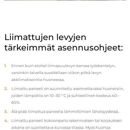
Liimattujen levyjen
tärkeimmät asennusohjeet:
Ennen kuin aloitat liimapuulevyn kanssa työskentelyn,
varsinkin talvella suositellaan viikon pitkä levyn
akklimatisointia huoneessa.
Liimattu paneeli on suunniteltu asennettavaksi huoneisiin,
joiden lämpötila on 10–30 ° C ja suhteellinen kosteus 40–
60%.
Älä pidä liimattua paneelia lämmittimien läheisyydessä.
Liimattu paneeli kokoonpano rakennuksen tai korjauksen
aikana on suoritettava kuivassa tilassa. Myös huonoa