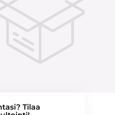
ntasi? Tilaa
ltointi!