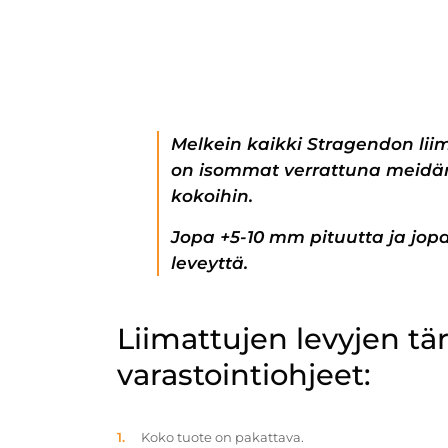
Melkein kaikki Stragendon lii
on isommat verrattuna meidän
kokoihin.
Jopa +5-10 mm pituutta ja jo
leveyttä.
Liimattujen levyjen t
varastointiohjeet:
Koko tuote on pakattava.