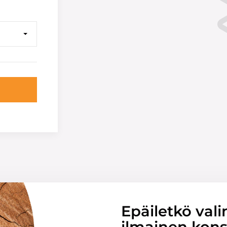
Epäiletkö vali
ilmainen konsu