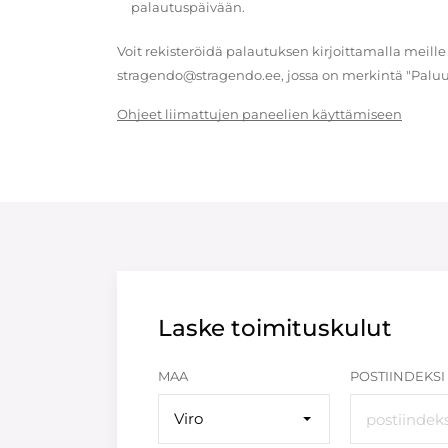
palautuspäivään.
Voit rekisteröidä palautuksen kirjoittamalla meille
stragendo@stragendo.ee, jossa on merkintä "Paluu
Ohjeet liimattujen paneelien käyttämiseen
Laske toimituskulut
MAA
POSTIINDEKSI
Viro