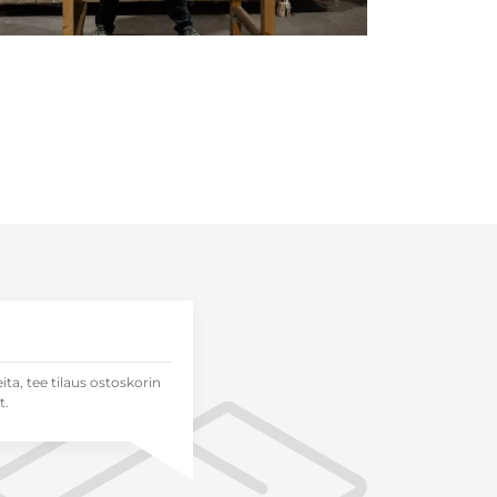
eita, tee tilaus ostoskorin
t.