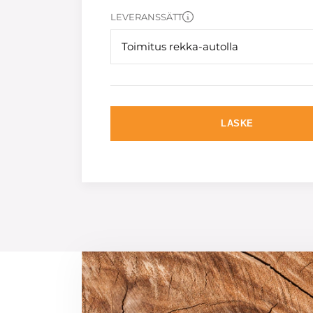
LEVERANSSÄTT
Toimitus rekka-autolla
LASKE