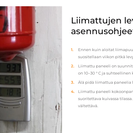
Liimattujen l
asennusohjee
Ennen kuin aloitat liimapuul
suositellaan viikon pitkä le
Liimattu paneeli on suunnit
on 10–30 ° C ja suhteellinen
Älä pidä liimattua paneelia
Liimattu paneeli kokoonpan
suoritettava kuivassa tilass
vältettävä.