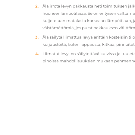
Älä irrota levyn pakkausta heti toimituksen jä
huoneenlämpötilassa. Se on erityisen välttämät
kuljetetaan matalasta korkeaan lämpötilaan, 
väistämättömiä, jos purat pakkauksen välittöm
Älä säilytä liimattua levyä erittäin kosteisiin ti
korjaustöitä, kuten rappausta, kitkaa, pinnoitet
Liimatut levyt on säilytettävä kuivissa ja tuulet
pinoissa mahdollisuuksien mukaan pehmennety