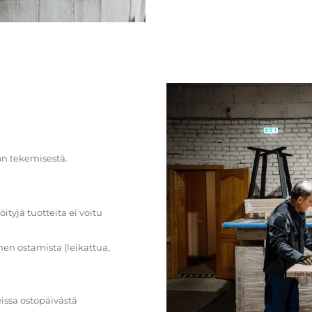
on tekemisestä.
öityjä tuotteita ei voitu
en ostamista (leikattua,
issa ostopäivästä