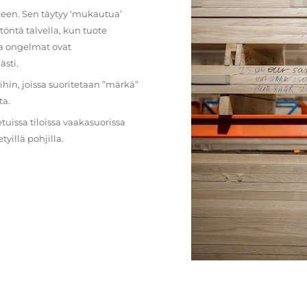
lkeen. Sen täytyy ‘mukautua’
öntä talvella, kun tuote
ja ongelmat ovat
ästi.
loihin, joissa suoritetaan ”märkä”
ta.
etuissa tiloissa vaakasuorissa
illä pohjilla.