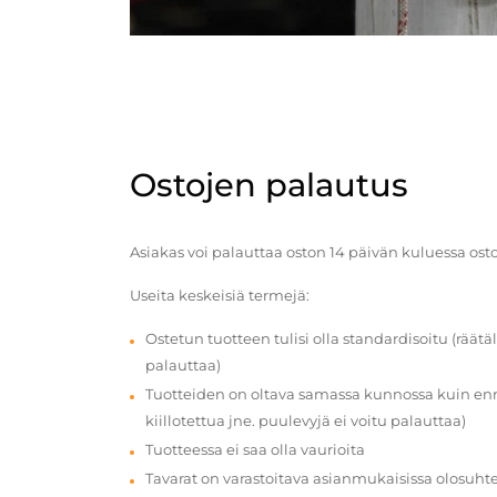
Ostojen palautus
Asiakas voi palauttaa oston 14 päivän kuluessa ost
Useita keskeisiä termejä:
Ostetun tuotteen tulisi olla standardisoitu (räätäl
palauttaa)
Tuotteiden on oltava samassa kunnossa kuin enn
kiillotettua jne. puulevyjä ei voitu palauttaa)
Tuotteessa ei saa olla vaurioita
Tavarat on varastoitava asianmukaisissa olosuhte