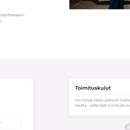
 osoitteeseen
".
Toimituskulut
Jos haluat tilata useita eri tuott
kautta - siellä näet toimituskulu