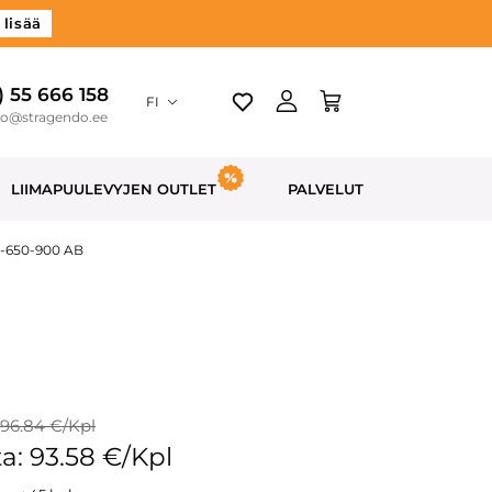
 lisää
) 55 666 158
FI
do@stragendo.ee
LIIMAPUULEVYJEN OUTLET
PALVELUT
0-650-900 AB
 96.84 €/Kpl
a: 93.58 €/Kpl