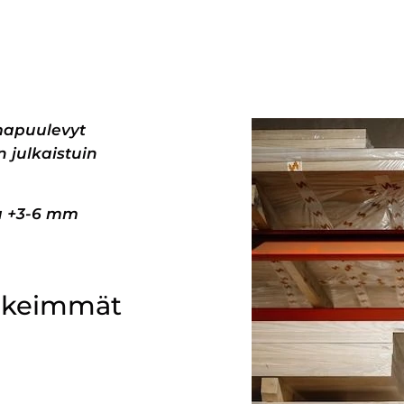
mapuulevyt
 julkaistuin
pa +3-6 mm
ärkeimmät