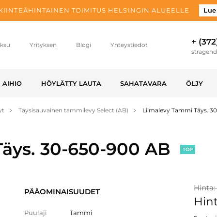
 KIINTEÄHINTAINEN TOIMITUS HELSINGIN ALUEELLE
Lue
+ (372
ksu
Yrityksen
Blogi
Yhteystiedot
stragen
AIHIO
HÖYLÄTTY LAUTA
SAHATAVARA
ÖLJY
yt
Täysisauvainen tammilevy Select (AB)
Liimalevy Tammi Täys. 3
äys. 30-650-900 AB
TOP
Hinta:
PÄÄOMINAISUUDET
Hint
Puulaji
Tammi