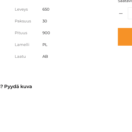
Saatavi
Leveys
650
Paksuus
30
Pituus
900
Lamelli
PL
Laatu
AB
n? Pyydä kuva