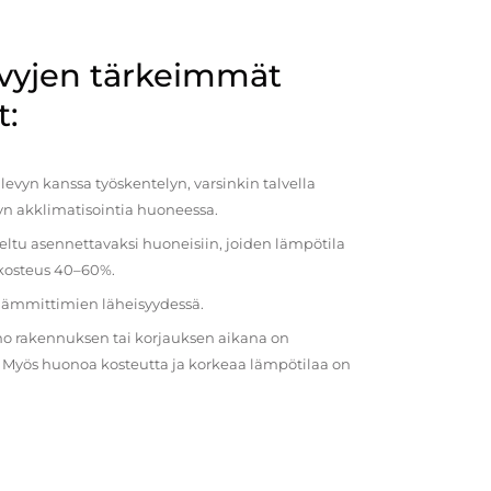
evyjen tärkeimmät
t:
evyn kanssa työskentelyn, varsinkin talvella
vyn akklimatisointia huoneessa.
eltu asennettavaksi huoneisiin, joiden lämpötila
 kosteus 40–60%.
 lämmittimien läheisyydessä.
o rakennuksen tai korjauksen aikana on
a. Myös huonoa kosteutta ja korkeaa lämpötilaa on