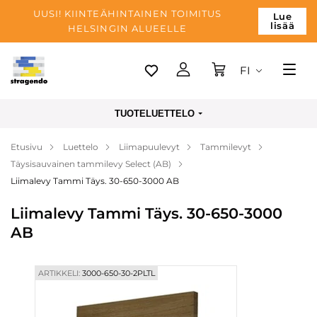
UUSI! KIINTEÄHINTAINEN TOIMITUS
Lue
lisää
HELSINGIN ALUEELLE
FI
Tallinn
TUOTELUETTELO
Toimitus
Etusivu
Luettelo
Liimapuulevyt
Tammilevyt
Maksu
Täysisauvainen tammilevy Select (AB)
Yrityksen
Liimalevy Tammi Täys. 30-650-3000 AB
Blogi
Liimalevy Tammi Täys. 30-650-3000
AB
Yhteystiedot
ARTIKKELI:
3000-650-30-2PLTL