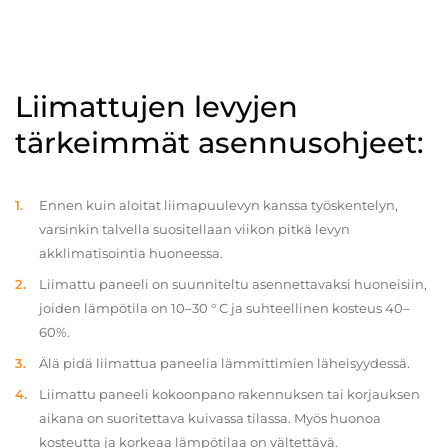
Liimattujen levyjen
tärkeimmät asennusohjeet:
Ennen kuin aloitat liimapuulevyn kanssa työskentelyn,
varsinkin talvella suositellaan viikon pitkä levyn
akklimatisointia huoneessa.
Liimattu paneeli on suunniteltu asennettavaksi huoneisiin,
joiden lämpötila on 10–30 ° C ja suhteellinen kosteus 40–
60%.
Älä pidä liimattua paneelia lämmittimien läheisyydessä.
Liimattu paneeli kokoonpano rakennuksen tai korjauksen
aikana on suoritettava kuivassa tilassa. Myös huonoa
kosteutta ja korkeaa lämpötilaa on vältettävä.