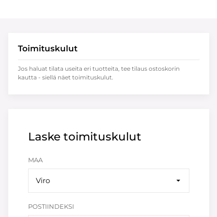
Toimituskulut
Jos haluat tilata useita eri tuotteita, tee tilaus ostoskorin
kautta - siellä näet toimituskulut.
Laske toimituskulut
MAA
Viro
POSTIINDEKSI