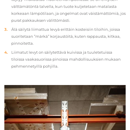
välttämätöntä talvella, kun tuote kuljetetaan matalasta
korkeaan lämpötilaan, ja ongelmat ovat väistämättömiä, jos
purat pakkauksen välittömästi.
Älä säilytä liimattua levyä erittäin kosteisiin tiloihin, joissa
suoritetaan ”märkä” korjaustöitä, kuten rappausta, kitkaa,
pinnoitetta.
Liimatut levyt on säilytettävä kuivissa ja tuuletetuissa
tiloissa vaakasuorissa pinoissa mahdollisuuksien mukaan
pehmennetyillä pohjilla.