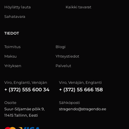
Höylätty lauta
Kaikki tavarat
Sahatavara
TIEDOT
Toimitus
Blogi
Maksu
Yhteystiedot
Yrityksen
Palvelut
Viro, Englanti, Venäjän
Viro, Venäjän, Englanti
+ (372) 555 600 34
+ (372) 55 666 158
Osoite
Sähköposti
Suur-Sõjamäe põik 9,
stragendo@stragendo.ee
11415 Tallinn, Eesti