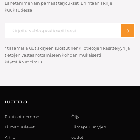
Lähetämme vain parhaat tarjoukset. Enintään 1 kirje
kuukaudessa
* tilaamalla uutiskirjeen suostut henkilötietojen käsittelyyn ja
tietojen vastaanottamiseen kohdan mukaisesti
käyttäjän sopimus
LUETTELO
Puutuotteemme
Öljy
Liimapuulevyt
Liimapuulevyjen
Aihio
outlet