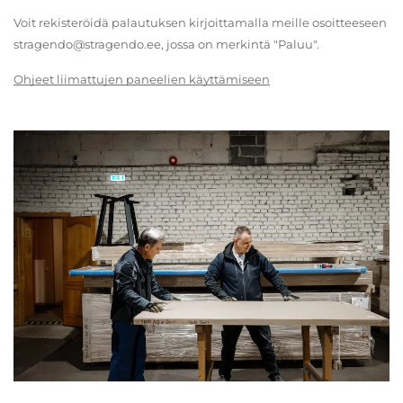
Voit rekisteröidä palautuksen kirjoittamalla meille osoitteeseen
stragendo@stragendo.ee, jossa on merkintä "Paluu".
Ohjeet liimattujen paneelien käyttämiseen