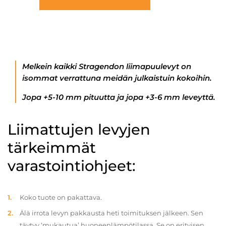
Melkein kaikki Stragendon liimapuulevyt on
isommat verrattuna meidän julkaistuin kokoihin.
Jopa +5-10 mm pituutta ja jopa +3-6 mm leveyttä.
Liimattujen levyjen
tärkeimmät
varastointiohjeet:
Koko tuote on pakattava.
Älä irrota levyn pakkausta heti toimituksen jälkeen. Sen
täytyy ‘mukautua’ huoneenlämpötilassa. Se on erityisen