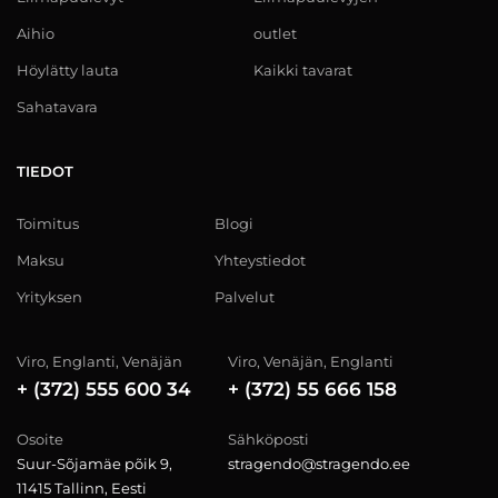
Aihio
outlet
Höylätty lauta
Kaikki tavarat
Sahatavara
TIEDOT
Toimitus
Blogi
Maksu
Yhteystiedot
Yrityksen
Palvelut
Viro, Englanti, Venäjän
Viro, Venäjän, Englanti
+ (372) 555 600 34
+ (372) 55 666 158
Osoite
Sähköposti
Suur-Sõjamäe põik 9,
stragendo@stragendo.ee
11415 Tallinn, Eesti