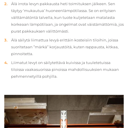
Älä irrota levyn pakkausta heti toimituksen jälkeen. Sen
täytyy ‘mukautua’ huoneenlämpötilassa. Se on erityisen
välttämätöntä talvella, kun tuote kuljetetaan matalasta
korkeaan lämpötilaan, ja ongelmat ovat väistämättömiä, jos
purat pakkauksen välittömästi.
Älä säilytä liimattua levyä erittäin kosteisiin tiloihin, joissa
suoritetaan ”märkä” korjaustöitä, kuten rappausta, kitkaa,
pinnoitetta.
Liimatut levyt on säilytettävä kuivissa ja tuuletetuissa
tiloissa vaakasuorissa pinoissa mahdollisuuksien mukaan
pehmennetyillä pohjilla.