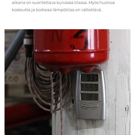
aikana on suoritettava kuivassa tilassa. Myös huonoa
kosteutta ja korkeaa lämpötilaa on vältettävä.