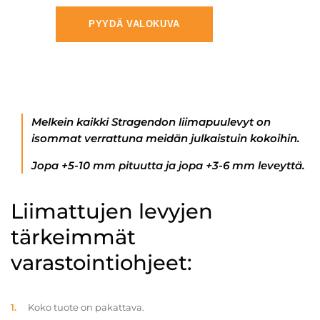
PYYDÄ VALOKUVA
Melkein kaikki Stragendon liimapuulevyt on
isommat verrattuna meidän julkaistuin kokoihin.
Jopa +5-10 mm pituutta ja jopa +3-6 mm leveyttä.
Liimattujen levyjen
tärkeimmät
varastointiohjeet:
Koko tuote on pakattava.