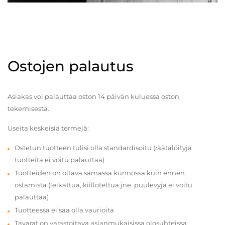
Ostojen palautus
Asiakas voi palauttaa oston 14 päivän kuluessa oston
tekemisestä.
Useita keskeisiä termejä:
Ostetun tuotteen tulisi olla standardisoitu (räätälöityjä
tuotteita ei voitu palauttaa)
Tuotteiden on oltava samassa kunnossa kuin ennen
ostamista (leikattua, kiillotettua jne. puulevyjä ei voitu
palauttaa)
Tuotteessa ei saa olla vaurioita
Tavarat on varastoitava asianmukaisissa olosuhteissa