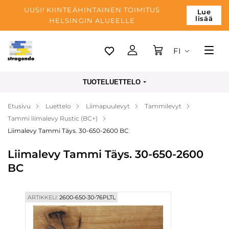
UUSI! KIINTEÄHINTAINEN TOIMITUS
Lue
lisää
HELSINGIN ALUEELLE
FI
Tallinn
TUOTELUETTELO
Toimitus
Etusivu
Luettelo
Liimapuulevyt
Tammilevyt
Maksu
Tammi liimalevy Rustic (BC+)
Yrityksen
Liimalevy Tammi Täys. 30-650-2600 BC
Blogi
Liimalevy Tammi Täys. 30-650-2600
BC
Yhteystiedot
ARTIKKELI:
2600-650-30-76PLTL