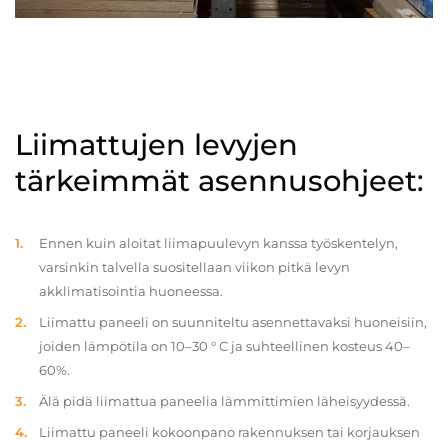
Liimattujen levyjen
tärkeimmät asennusohjeet:
Ennen kuin aloitat liimapuulevyn kanssa työskentelyn,
varsinkin talvella suositellaan viikon pitkä levyn
akklimatisointia huoneessa.
Liimattu paneeli on suunniteltu asennettavaksi huoneisiin,
joiden lämpötila on 10–30 ° C ja suhteellinen kosteus 40–
60%.
Älä pidä liimattua paneelia lämmittimien läheisyydessä.
Liimattu paneeli kokoonpano rakennuksen tai korjauksen