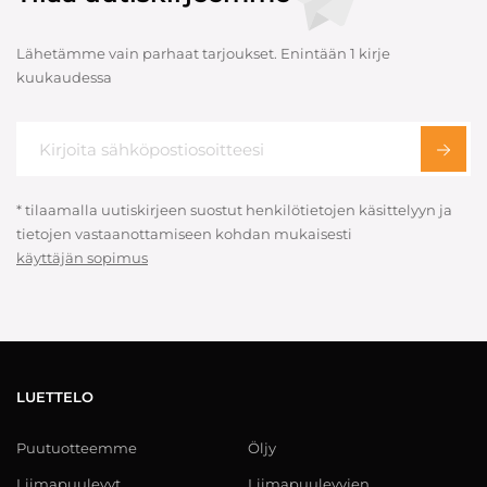
Lähetämme vain parhaat tarjoukset. Enintään 1 kirje
kuukaudessa
* tilaamalla uutiskirjeen suostut henkilötietojen käsittelyyn ja
tietojen vastaanottamiseen kohdan mukaisesti
käyttäjän sopimus
LUETTELO
Puutuotteemme
Öljy
Liimapuulevyt
Liimapuulevyjen