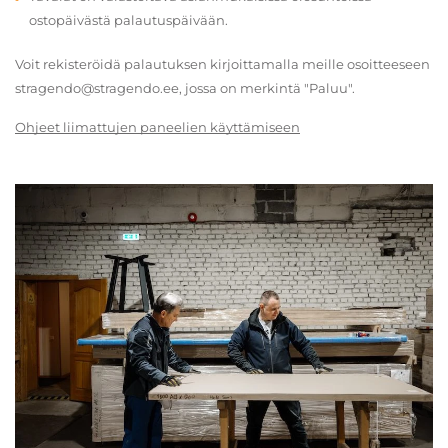
ostopäivästä palautuspäivään.
Voit rekisteröidä palautuksen kirjoittamalla meille osoitteeseen
stragendo@stragendo.ee, jossa on merkintä "Paluu".
Ohjeet liimattujen paneelien käyttämiseen