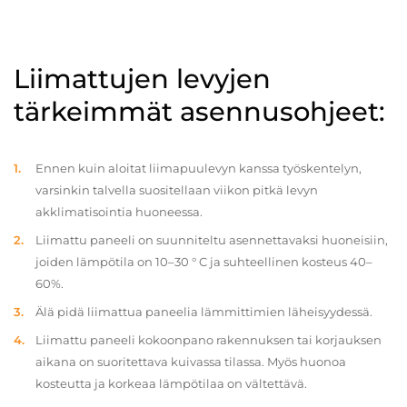
Liimattujen levyjen
tärkeimmät asennusohjeet:
Ennen kuin aloitat liimapuulevyn kanssa työskentelyn,
varsinkin talvella suositellaan viikon pitkä levyn
akklimatisointia huoneessa.
Liimattu paneeli on suunniteltu asennettavaksi huoneisiin,
joiden lämpötila on 10–30 ° C ja suhteellinen kosteus 40–
60%.
Älä pidä liimattua paneelia lämmittimien läheisyydessä.
Liimattu paneeli kokoonpano rakennuksen tai korjauksen
aikana on suoritettava kuivassa tilassa. Myös huonoa
kosteutta ja korkeaa lämpötilaa on vältettävä.