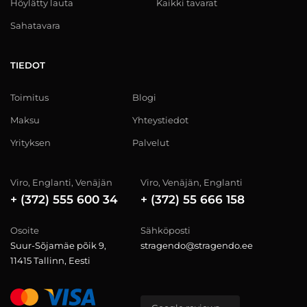
Höylätty lauta
Kaikki tavarat
Sahatavara
TIEDOT
Toimitus
Blogi
Maksu
Yhteystiedot
Yrityksen
Palvelut
Viro, Englanti, Venäjän
Viro, Venäjän, Englanti
+ (372) 555 600 34
+ (372) 55 666 158
Osoite
Sähköposti
Suur-Sõjamäe põik 9,
stragendo@stragendo.ee
11415 Tallinn, Eesti