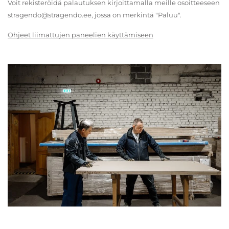
Voit rekisteröidä palautuksen kirjoittamalla meille osoitteeseen
stragendo@stragendo.ee, jossa on merkintä "Paluu".
Ohjeet liimattujen paneelien käyttämiseen