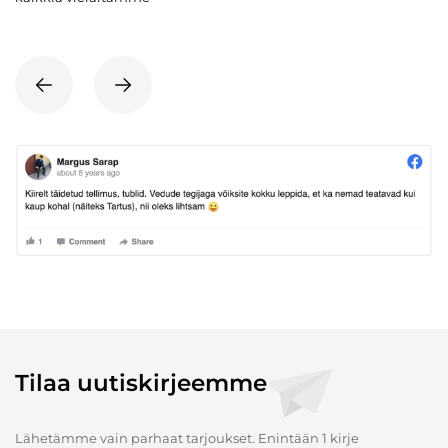
Tilaa uutiskirjeemme
Lähetämme vain parhaat tarjoukset. Enintään 1 kirje