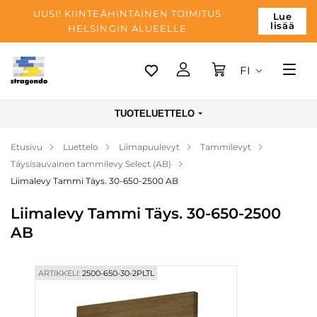
UUSI! KIINTEÄHINTAINEN TOIMITUS
Lue
lisää
HELSINGIN ALUEELLE
FI
Tallinn
TUOTELUETTELO
Toimitus
Etusivu
Luettelo
Liimapuulevyt
Tammilevyt
Maksu
Täysisauvainen tammilevy Select (AB)
Yrityksen
Liimalevy Tammi Täys. 30-650-2500 AB
Blogi
Liimalevy Tammi Täys. 30-650-2500
AB
Yhteystiedot
ARTIKKELI:
2500-650-30-2PLTL