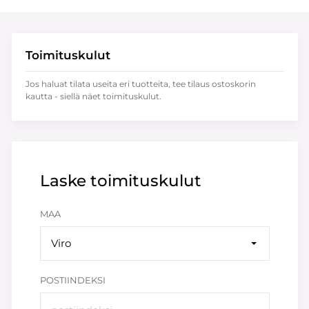
Toimituskulut
Jos haluat tilata useita eri tuotteita, tee tilaus ostoskorin
kautta - siellä näet toimituskulut.
Laske toimituskulut
MAA
Viro
POSTIINDEKSI