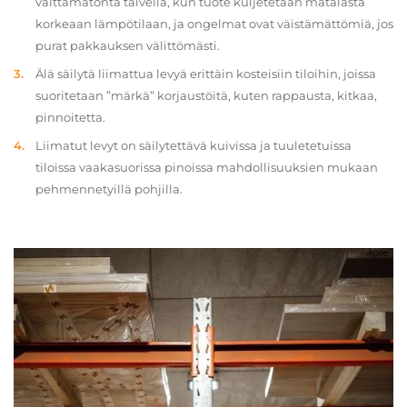
välttämätöntä talvella, kun tuote kuljetetaan matalasta
korkeaan lämpötilaan, ja ongelmat ovat väistämättömiä, jos
purat pakkauksen välittömästi.
Älä säilytä liimattua levyä erittäin kosteisiin tiloihin, joissa
suoritetaan ”märkä” korjaustöitä, kuten rappausta, kitkaa,
pinnoitetta.
Liimatut levyt on säilytettävä kuivissa ja tuuletetuissa
tiloissa vaakasuorissa pinoissa mahdollisuuksien mukaan
pehmennetyillä pohjilla.