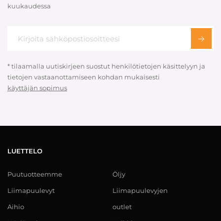
kuukaudessa
* tilaamalla uutiskirjeen suostut henkilötietojen käsittelyyn ja
tietojen vastaanottamiseen kohdan mukaisesti
käyttäjän sopimus
LUETTELO
Puutuotteemme
Öljy
Liimapuulevyt
Liimapuulevyjen
Aihio
outlet