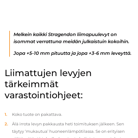
Melkein kaikki Stragendon liimapuulevyt on
isommat verrattuna meidän julkaistuin kokoihin.
Jopa +5-10 mm pituutta ja jopa +3-6 mm leveyttä.
Liimattujen levyjen
tärkeimmät
varastointiohjeet:
Koko tuote on pakattava.
Älä irrota levyn pakkausta heti toimituksen jälkeen. Sen
täytyy ‘mukautua’ huoneenlämpötilassa. Se on erityisen