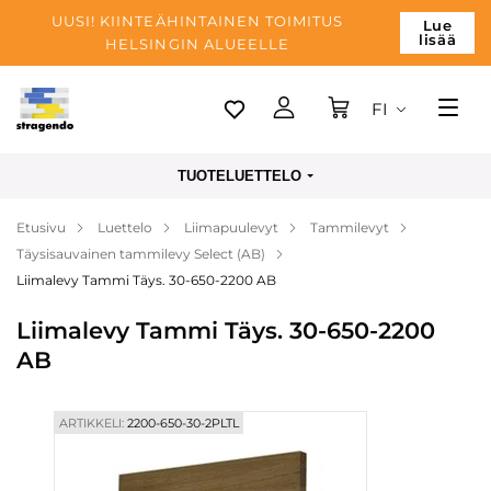
UUSI! KIINTEÄHINTAINEN TOIMITUS
Lue
lisää
HELSINGIN ALUEELLE
FI
Tallinn
TUOTELUETTELO
Toimitus
Etusivu
Luettelo
Liimapuulevyt
Tammilevyt
Maksu
Täysisauvainen tammilevy Select (AB)
Yrityksen
Liimalevy Tammi Täys. 30-650-2200 AB
Blogi
Liimalevy Tammi Täys. 30-650-2200
AB
Yhteystiedot
ARTIKKELI:
2200-650-30-2PLTL