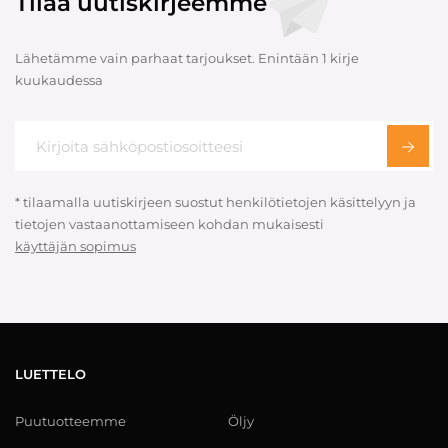
Tilaa uutiskirjeemme
Lähetämme vain parhaat tarjoukset. Enintään 1 kirje
kuukaudessa
* tilaamalla uutiskirjeen suostut henkilötietojen käsittelyyn ja
tietojen vastaanottamiseen kohdan mukaisesti
käyttäjän sopimus
LUETTELO
Puutuotteemme
Öljy