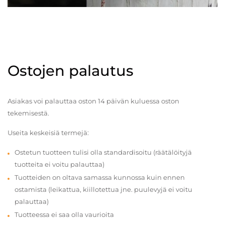
Ostojen palautus
Asiakas voi palauttaa oston 14 päivän kuluessa oston
tekemisestä.
Useita keskeisiä termejä:
Ostetun tuotteen tulisi olla standardisoitu (räätälöityjä
tuotteita ei voitu palauttaa)
Tuotteiden on oltava samassa kunnossa kuin ennen
ostamista (leikattua, kiillotettua jne. puulevyjä ei voitu
palauttaa)
Tuotteessa ei saa olla vaurioita