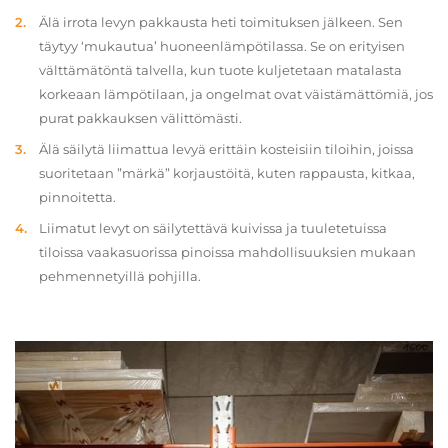
Älä irrota levyn pakkausta heti toimituksen jälkeen. Sen
täytyy ‘mukautua’ huoneenlämpötilassa. Se on erityisen
välttämätöntä talvella, kun tuote kuljetetaan matalasta
korkeaan lämpötilaan, ja ongelmat ovat väistämättömiä, jos
purat pakkauksen välittömästi.
Älä säilytä liimattua levyä erittäin kosteisiin tiloihin, joissa
suoritetaan ”märkä” korjaustöitä, kuten rappausta, kitkaa,
pinnoitetta.
Liimatut levyt on säilytettävä kuivissa ja tuuletetuissa
tiloissa vaakasuorissa pinoissa mahdollisuuksien mukaan
pehmennetyillä pohjilla.