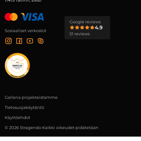
11415 Tallinn, Eesti
Google reviews
4.9
Sosiaaliset verkostot
51 reviews
Galleria projekteistamme
Tietosuojakäytäntö
Käyttöehdot
© 2026 Stragendo Kaikki oikeudet pidätetään