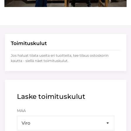
Toimituskulut
Jos haluat tilata useita eri tuotteita, tee tilaus ostoskorin
kautta - siellä näet toimituskulut.
Laske toimituskulut
MAA
Viro