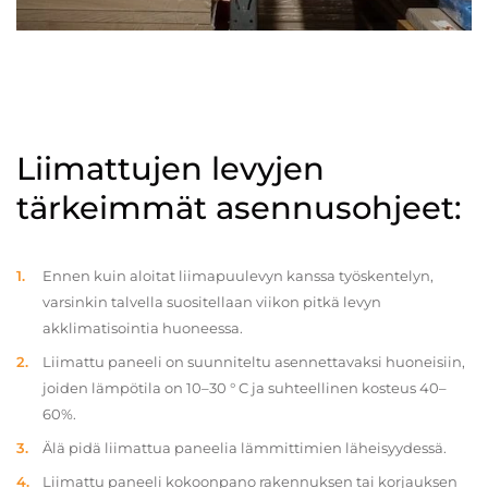
Liimattujen levyjen
tärkeimmät asennusohjeet:
Ennen kuin aloitat liimapuulevyn kanssa työskentelyn,
varsinkin talvella suositellaan viikon pitkä levyn
akklimatisointia huoneessa.
Liimattu paneeli on suunniteltu asennettavaksi huoneisiin,
joiden lämpötila on 10–30 ° C ja suhteellinen kosteus 40–
60%.
Älä pidä liimattua paneelia lämmittimien läheisyydessä.
Liimattu paneeli kokoonpano rakennuksen tai korjauksen