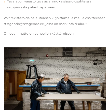
Tavarat on varastoitava asianmukaisissa olosuhteissa
ostopäivästä palautuspäivään.
Voit rekisteröidä palautuksen kirjoittamalla meille osoitteeseen
stragendo@stragendo.ee, jossa on merkintä "Paluu".
Ohjeet liimattujen paneelien käyttämiseen