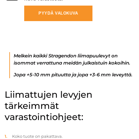
PYYDÄ VALOKUVA
Melkein kaikki Stragendon liimapuulevyt on
isommat verrattuna meidän julkaistuin kokoihin.
Jopa +5-10 mm pituutta ja jopa +3-6 mm leveyttä.
Liimattujen levyjen
tärkeimmät
varastointiohjeet:
Koko tuote on pakattava.