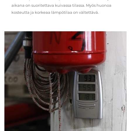
aikana on suoritettava kuivassa tilassa. Myös huonoa
kosteutta ja korkeaa lämpötilaa on vältettävä.