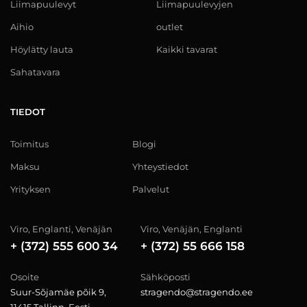
Liimapuulevyt
Liimapuulevyjen
Aihio
outlet
Höylätty lauta
Kaikki tavarat
Sahatavara
TIEDOT
Toimitus
Blogi
Maksu
Yhteystiedot
Yrityksen
Palvelut
Viro, Englanti, Venäjän
Viro, Venäjän, Englanti
+ (372) 555 600 34
+ (372) 55 666 158
Osoite
Sähköposti
Suur-Sõjamäe põik 9,
stragendo@stragendo.ee