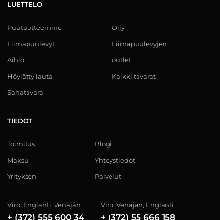
LUETTELO
Puutuotteemme
Öljy
Liimapuulevyt
Liimapuulevyjen
Aihio
outlet
Höylätty lauta
Kaikki tavarat
Sahatavara
TIEDOT
Toimitus
Blogi
Maksu
Yhteystiedot
Yrityksen
Palvelut
Viro, Englanti, Venäjän
Viro, Venäjän, Englanti
+ (372) 555 600 34
+ (372) 55 666 158