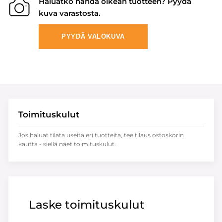
Haluatko nähdä oikean tuotteen? Pyydä
kuva varastosta.
PYYDÄ VALOKUVA
Toimituskulut
Jos haluat tilata useita eri tuotteita, tee tilaus ostoskorin
kautta - siellä näet toimituskulut.
Laske toimituskulut