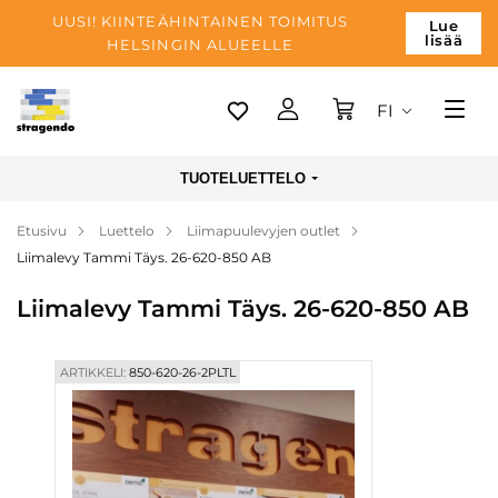
UUSI! KIINTEÄHINTAINEN TOIMITUS
Lue
lisää
HELSINGIN ALUEELLE
FI
Tallinn
TUOTELUETTELO
Toimitus
Etusivu
Luettelo
Liimapuulevyjen outlet
Maksu
Liimalevy Tammi Täys. 26-620-850 AB
Yrityksen
Liimalevy Tammi Täys. 26-620-850 AB
Blogi
Yhteystiedot
ARTIKKELI:
850-620-26-2PLTL