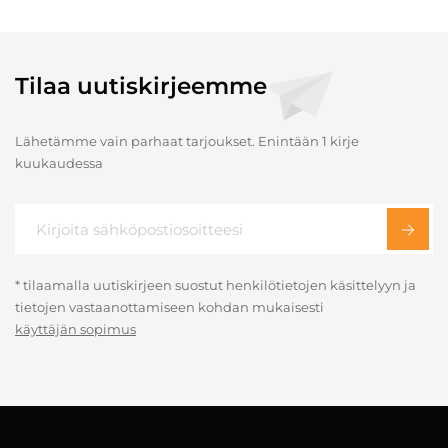
Tilaa uutiskirjeemme
Lähetämme vain parhaat tarjoukset. Enintään 1 kirje
kuukaudessa
* tilaamalla uutiskirjeen suostut henkilötietojen käsittelyyn ja
tietojen vastaanottamiseen kohdan mukaisesti
käyttäjän sopimus