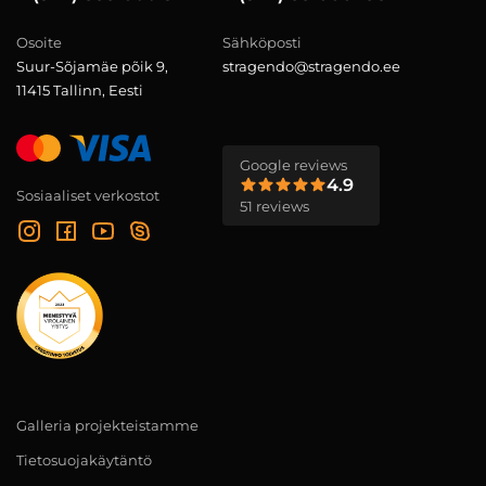
Osoite
Sähköposti
Suur-Sõjamäe põik 9,
stragendo@stragendo.ee
11415 Tallinn, Eesti
Google reviews
4.9
Sosiaaliset verkostot
51 reviews
Galleria projekteistamme
Tietosuojakäytäntö