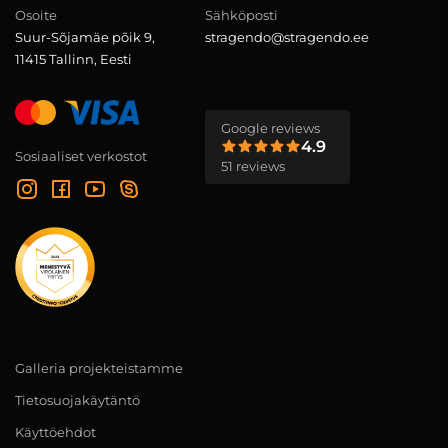
Osoite
Sähköposti
Suur-Sõjamäe põik 9,
stragendo@stragendo.ee
11415 Tallinn, Eesti
Google reviews
4.9
Sosiaaliset verkostot
51 reviews
Galleria projekteistamme
Tietosuojakäytäntö
Käyttöehdot