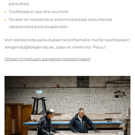
palauttaa)
Tuotteessa ei saa olla vaurioita
Tavarat on varastoitava asianmukaisissa olosuhteissa
ostopäivästä palautuspäivään.
Voit rekisteröidä palautuksen kirjoittamalla meille osoitteeseen
stragendo@stragendo.ee, jossa on merkintä "Paluu".
Ohjeet liimattujen paneelien käyttämiseen