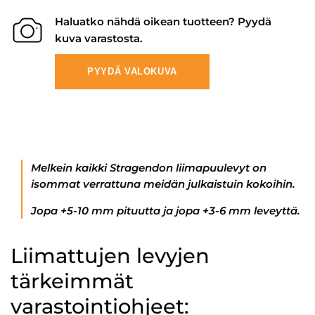
Haluatko nähdä oikean tuotteen? Pyydä
kuva varastosta.
PYYDÄ VALOKUVA
Melkein kaikki Stragendon liimapuulevyt on
isommat verrattuna meidän julkaistuin kokoihin.
Jopa +5-10 mm pituutta ja jopa +3-6 mm leveyttä.
Liimattujen levyjen
tärkeimmät
varastointiohjeet: