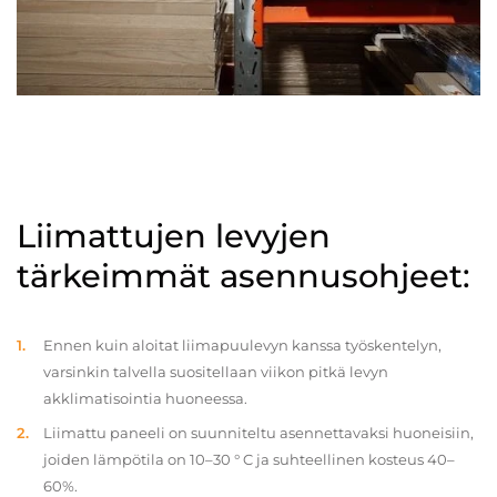
Liimattujen levyjen
tärkeimmät asennusohjeet:
Ennen kuin aloitat liimapuulevyn kanssa työskentelyn,
varsinkin talvella suositellaan viikon pitkä levyn
akklimatisointia huoneessa.
Liimattu paneeli on suunniteltu asennettavaksi huoneisiin,
joiden lämpötila on 10–30 ° C ja suhteellinen kosteus 40–
60%.