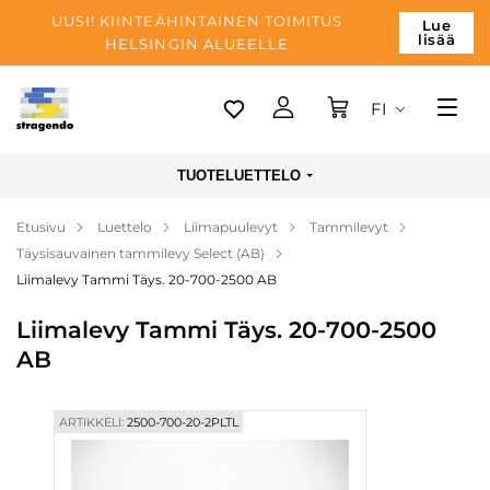
UUSI! KIINTEÄHINTAINEN TOIMITUS
Lue
lisää
HELSINGIN ALUEELLE
FI
Tallinn
TUOTELUETTELO
Toimitus
Etusivu
Luettelo
Liimapuulevyt
Tammilevyt
Maksu
Täysisauvainen tammilevy Select (AB)
Yrityksen
Liimalevy Tammi Täys. 20-700-2500 AB
Blogi
Liimalevy Tammi Täys. 20-700-2500
AB
Yhteystiedot
ARTIKKELI:
2500-700-20-2PLTL