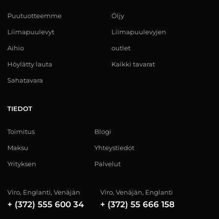
Puutuotteemme
Öljy
Liimapuulevyt
Liimapuulevyjen
Aihio
outlet
Höylätty lauta
Kaikki tavarat
Sahatavara
TIEDOT
Toimitus
Blogi
Maksu
Yhteystiedot
Yrityksen
Palvelut
Viro, Englanti, Venäjän
Viro, Venäjän, Englanti
+ (372) 555 600 34
+ (372) 55 666 158