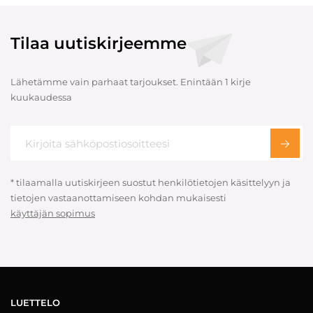
Tilaa uutiskirjeemme
Lähetämme vain parhaat tarjoukset. Enintään 1 kirje
kuukaudessa
* tilaamalla uutiskirjeen suostut henkilötietojen käsittelyyn ja
tietojen vastaanottamiseen kohdan mukaisesti
käyttäjän sopimus
LUETTELO