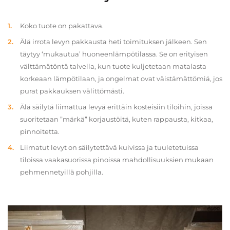
Koko tuote on pakattava.
Älä irrota levyn pakkausta heti toimituksen jälkeen. Sen
täytyy ‘mukautua’ huoneenlämpötilassa. Se on erityisen
välttämätöntä talvella, kun tuote kuljetetaan matalasta
korkeaan lämpötilaan, ja ongelmat ovat väistämättömiä, jos
purat pakkauksen välittömästi.
Älä säilytä liimattua levyä erittäin kosteisiin tiloihin, joissa
suoritetaan ”märkä” korjaustöitä, kuten rappausta, kitkaa,
pinnoitetta.
Liimatut levyt on säilytettävä kuivissa ja tuuletetuissa
tiloissa vaakasuorissa pinoissa mahdollisuuksien mukaan
pehmennetyillä pohjilla.