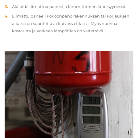
Älä pidä liimattua paneelia lämmittimien läheisyydessä.
Liimattu paneeli kokoonpano rakennuksen tai korjauksen
aikana on suoritettava kuivassa tilassa. Myös huonoa
kosteutta ja korkeaa lämpötilaa on vältettävä.