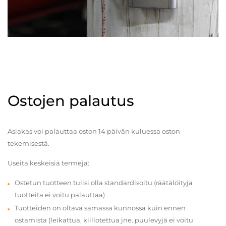
Ostojen palautus
Asiakas voi palauttaa oston 14 päivän kuluessa oston
tekemisestä.
Useita keskeisiä termejä:
Ostetun tuotteen tulisi olla standardisoitu (räätälöityjä
tuotteita ei voitu palauttaa)
Tuotteiden on oltava samassa kunnossa kuin ennen
ostamista (leikattua, kiillotettua jne. puulevyjä ei voitu