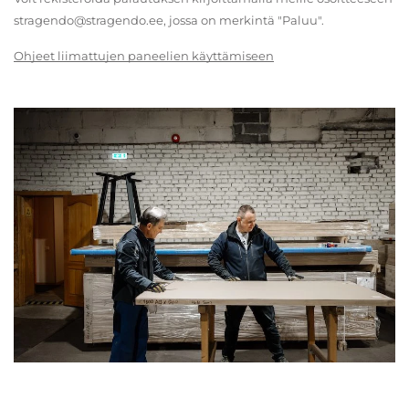
stragendo@stragendo.ee, jossa on merkintä "Paluu".
Ohjeet liimattujen paneelien käyttämiseen