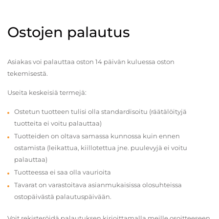
Ostojen palautus
Asiakas voi palauttaa oston 14 päivän kuluessa oston
tekemisestä.
Useita keskeisiä termejä:
Ostetun tuotteen tulisi olla standardisoitu (räätälöityjä
tuotteita ei voitu palauttaa)
Tuotteiden on oltava samassa kunnossa kuin ennen
ostamista (leikattua, kiillotettua jne. puulevyjä ei voitu
palauttaa)
Tuotteessa ei saa olla vaurioita
Tavarat on varastoitava asianmukaisissa olosuhteissa
ostopäivästä palautuspäivään.
Voit rekisteröidä palautuksen kirjoittamalla meille osoitteeseen