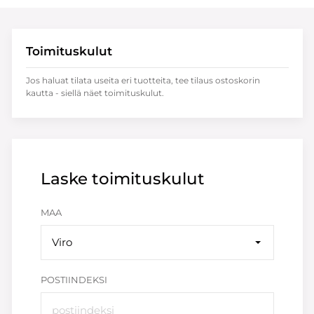
Toimituskulut
Jos haluat tilata useita eri tuotteita, tee tilaus ostoskorin
kautta - siellä näet toimituskulut.
Laske toimituskulut
MAA
Viro
POSTIINDEKSI