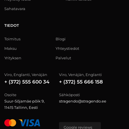
Sahatavara
TIEDOT
Toimitus
Blogi
Maksu
Yhteystiedot
Yrityksen
Palvelut
Viro, Englanti, Venäjän
Viro, Venäjän, Englanti
+ (372) 555 600 34
+ (372) 55 666 158
Osoite
Sähköposti
Suur-Sõjamäe põik 9,
stragendo@stragendo.ee
11415 Tallinn, Eesti
Google reviews