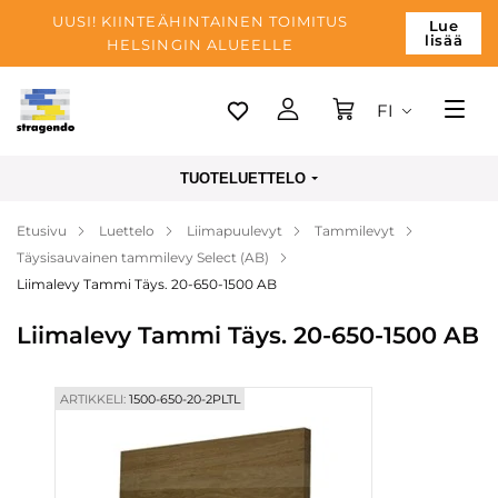
UUSI! KIINTEÄHINTAINEN TOIMITUS
Lue
lisää
HELSINGIN ALUEELLE
FI
Tallinn
TUOTELUETTELO
Toimitus
Etusivu
Luettelo
Liimapuulevyt
Tammilevyt
Maksu
Täysisauvainen tammilevy Select (AB)
Yrityksen
Liimalevy Tammi Täys. 20-650-1500 AB
Blogi
Liimalevy Tammi Täys. 20-650-1500 AB
Yhteystiedot
ARTIKKELI:
1500-650-20-2PLTL