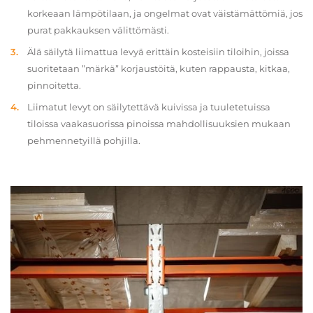
korkeaan lämpötilaan, ja ongelmat ovat väistämättömiä, jos
purat pakkauksen välittömästi.
Älä säilytä liimattua levyä erittäin kosteisiin tiloihin, joissa
suoritetaan ”märkä” korjaustöitä, kuten rappausta, kitkaa,
pinnoitetta.
Liimatut levyt on säilytettävä kuivissa ja tuuletetuissa
tiloissa vaakasuorissa pinoissa mahdollisuuksien mukaan
pehmennetyillä pohjilla.