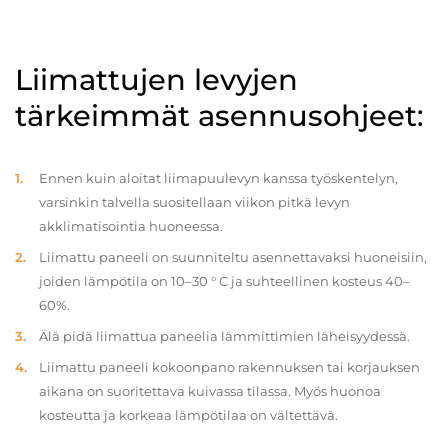
Liimattujen levyjen
tärkeimmät asennusohjeet:
Ennen kuin aloitat liimapuulevyn kanssa työskentelyn,
varsinkin talvella suositellaan viikon pitkä levyn
akklimatisointia huoneessa.
Liimattu paneeli on suunniteltu asennettavaksi huoneisiin,
joiden lämpötila on 10–30 ° C ja suhteellinen kosteus 40–
60%.
Älä pidä liimattua paneelia lämmittimien läheisyydessä.
Liimattu paneeli kokoonpano rakennuksen tai korjauksen
aikana on suoritettava kuivassa tilassa. Myös huonoa
kosteutta ja korkeaa lämpötilaa on vältettävä.