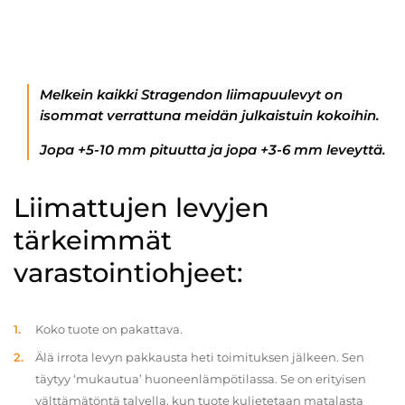
Melkein kaikki Stragendon liimapuulevyt on
isommat verrattuna meidän julkaistuin kokoihin.
Jopa +5-10 mm pituutta ja jopa +3-6 mm leveyttä.
Liimattujen levyjen
tärkeimmät
varastointiohjeet:
Koko tuote on pakattava.
Älä irrota levyn pakkausta heti toimituksen jälkeen. Sen
täytyy ‘mukautua’ huoneenlämpötilassa. Se on erityisen
välttämätöntä talvella, kun tuote kuljetetaan matalasta