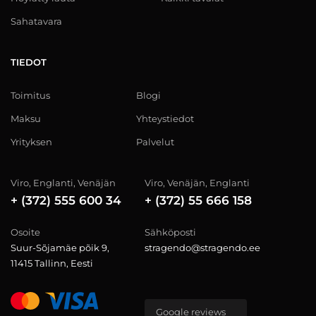
Sahatavara
TIEDOT
Toimitus
Blogi
Maksu
Yhteystiedot
Yrityksen
Palvelut
Viro, Englanti, Venäjän
Viro, Venäjän, Englanti
+ (372) 555 600 34
+ (372) 55 666 158
Osoite
Sähköposti
Suur-Sõjamäe põik 9,
stragendo@stragendo.ee
11415 Tallinn, Eesti
Google reviews