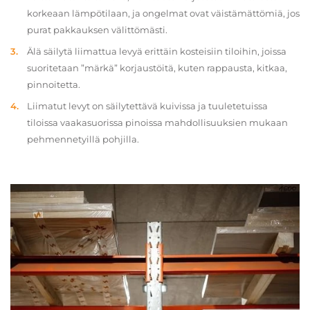
korkeaan lämpötilaan, ja ongelmat ovat väistämättömiä, jos
purat pakkauksen välittömästi.
Älä säilytä liimattua levyä erittäin kosteisiin tiloihin, joissa
suoritetaan ”märkä” korjaustöitä, kuten rappausta, kitkaa,
pinnoitetta.
Liimatut levyt on säilytettävä kuivissa ja tuuletetuissa
tiloissa vaakasuorissa pinoissa mahdollisuuksien mukaan
pehmennetyillä pohjilla.