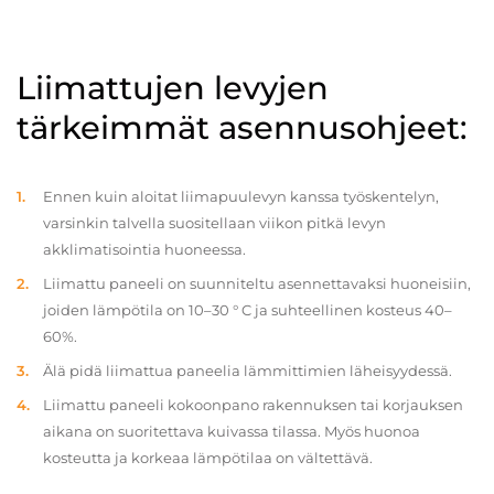
Liimattujen levyjen
tärkeimmät asennusohjeet:
Ennen kuin aloitat liimapuulevyn kanssa työskentelyn,
varsinkin talvella suositellaan viikon pitkä levyn
akklimatisointia huoneessa.
Liimattu paneeli on suunniteltu asennettavaksi huoneisiin,
joiden lämpötila on 10–30 ° C ja suhteellinen kosteus 40–
60%.
Älä pidä liimattua paneelia lämmittimien läheisyydessä.
Liimattu paneeli kokoonpano rakennuksen tai korjauksen
aikana on suoritettava kuivassa tilassa. Myös huonoa
kosteutta ja korkeaa lämpötilaa on vältettävä.