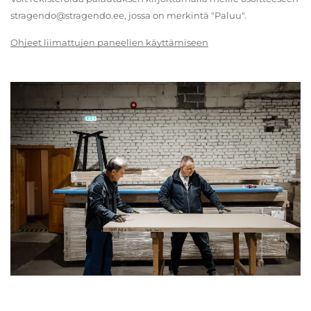
stragendo@stragendo.ee, jossa on merkintä "Paluu".
Ohjeet liimattujen paneelien käyttämiseen