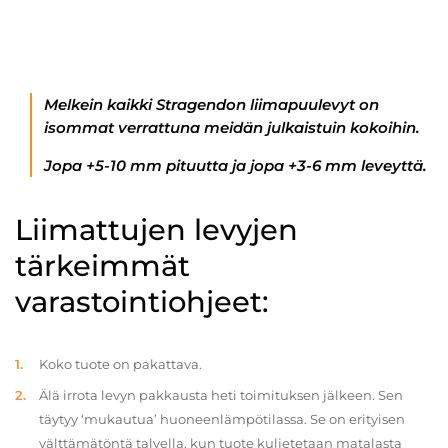
Melkein kaikki Stragendon liimapuulevyt on
isommat verrattuna meidän julkaistuin kokoihin.
Jopa +5-10 mm pituutta ja jopa +3-6 mm leveyttä.
Liimattujen levyjen
tärkeimmät
varastointiohjeet:
Koko tuote on pakattava.
Älä irrota levyn pakkausta heti toimituksen jälkeen. Sen
täytyy ‘mukautua’ huoneenlämpötilassa. Se on erityisen
välttämätöntä talvella, kun tuote kuljetetaan matalasta