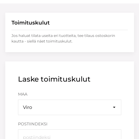
Toimituskulut
Jos haluat tilata useita eri tuotteita, tee tilaus ostoskorin
kautta - siellä näet toimituskulut.
Laske toimituskulut
MAA
Viro
POSTIINDEKSI