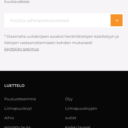
kuukaudessa
* tilaamalla uutiskirjeen suostut henkilötietojen käsittelyyn ja
tietojen vastaanottamiseen kohdan mukaisesti
käyttäjän sopimus
LUETTELO
Puutuotteemme
Öljy
Liimapuulevyt
Liimapuulevyjen
Aihio
outlet
Höylätty lauta
Kaikki tavarat