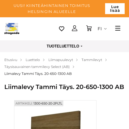
UUSI! KIINTEÄHINTAINEN TOIMITUS
Lue
lisää
HELSINGIN ALUEELLE
FI
Tallinn
TUOTELUETTELO
Toimitus
Etusivu
Luettelo
Liimapuulevyt
Tammilevyt
Maksu
Täysisauvainen tammilevy Select (AB)
Yrityksen
Liimalevy Tammi Täys. 20-650-1300 AB
Blogi
Liimalevy Tammi Täys. 20-650-1300 AB
Yhteystiedot
ARTIKKELI:
1300-650-20-2PLTL