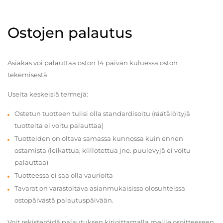
Ostojen palautus
Asiakas voi palauttaa oston 14 päivän kuluessa oston
tekemisestä.
Useita keskeisiä termejä:
Ostetun tuotteen tulisi olla standardisoitu (räätälöityjä
tuotteita ei voitu palauttaa)
Tuotteiden on oltava samassa kunnossa kuin ennen
ostamista (leikattua, kiillotettua jne. puulevyjä ei voitu
palauttaa)
Tuotteessa ei saa olla vaurioita
Tavarat on varastoitava asianmukaisissa olosuhteissa
ostopäivästä palautuspäivään.
Voit rekisteröidä palautuksen kirjoittamalla meille osoitteeseen