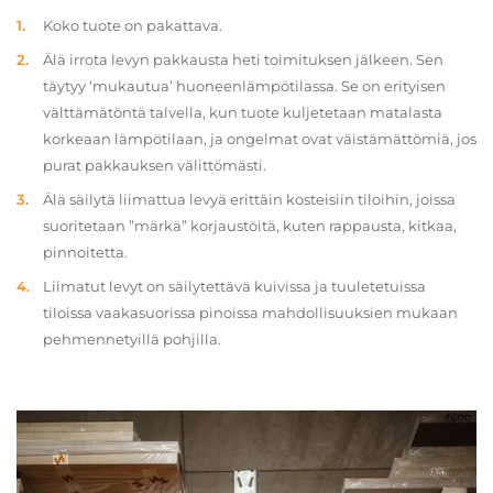
Koko tuote on pakattava.
Älä irrota levyn pakkausta heti toimituksen jälkeen. Sen
täytyy ‘mukautua’ huoneenlämpötilassa. Se on erityisen
välttämätöntä talvella, kun tuote kuljetetaan matalasta
korkeaan lämpötilaan, ja ongelmat ovat väistämättömiä, jos
purat pakkauksen välittömästi.
Älä säilytä liimattua levyä erittäin kosteisiin tiloihin, joissa
suoritetaan ”märkä” korjaustöitä, kuten rappausta, kitkaa,
pinnoitetta.
Liimatut levyt on säilytettävä kuivissa ja tuuletetuissa
tiloissa vaakasuorissa pinoissa mahdollisuuksien mukaan
pehmennetyillä pohjilla.