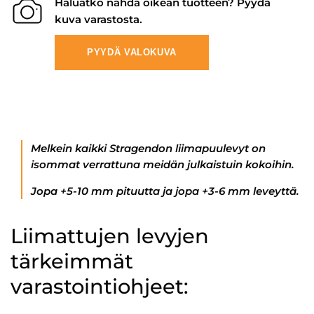
Haluatko nähdä oikean tuotteen? Pyydä
kuva varastosta.
PYYDÄ VALOKUVA
Melkein kaikki Stragendon liimapuulevyt on
isommat verrattuna meidän julkaistuin kokoihin.
Jopa +5-10 mm pituutta ja jopa +3-6 mm leveyttä.
Liimattujen levyjen
tärkeimmät
varastointiohjeet: