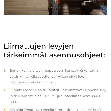
Liimattujen levyjen
tärkeimmät asennusohjeet:
Ennen kuin aloitat liimapuulevyn kanssa työskentelyn,
varsinkin talvella suositellaan viikon pitkä levyn
akklimatisointia huoneessa.
Liimattu paneeli on suunniteltu asennettavaksi huoneisiin,
joiden lämpötila on 10–30 ° C ja suhteellinen kosteus 40–
60%.
Älä pidä liimattua paneelia lämmittimien läheisyydessä.