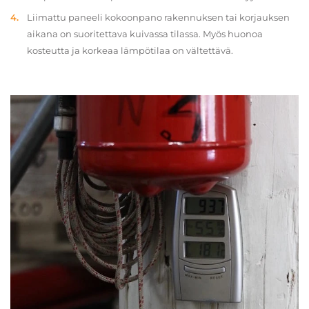
Liimattu paneeli kokoonpano rakennuksen tai korjauksen
aikana on suoritettava kuivassa tilassa. Myös huonoa
kosteutta ja korkeaa lämpötilaa on vältettävä.