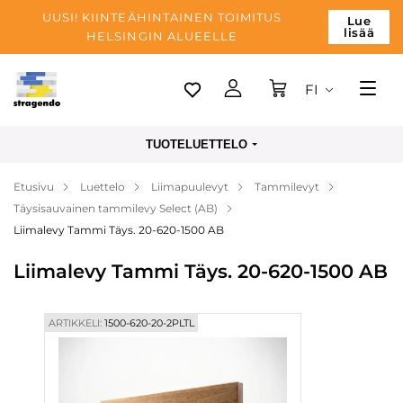
UUSI! KIINTEÄHINTAINEN TOIMITUS
Lue
lisää
HELSINGIN ALUEELLE
FI
Tallinn
TUOTELUETTELO
Toimitus
Etusivu
Luettelo
Liimapuulevyt
Tammilevyt
Maksu
Täysisauvainen tammilevy Select (AB)
Yrityksen
Liimalevy Tammi Täys. 20-620-1500 AB
Blogi
Liimalevy Tammi Täys. 20-620-1500 AB
Yhteystiedot
ARTIKKELI:
1500-620-20-2PLTL