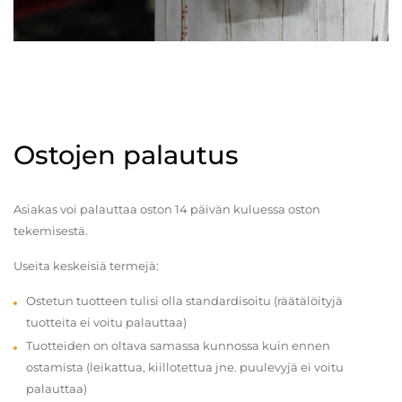
Ostojen palautus
Asiakas voi palauttaa oston 14 päivän kuluessa oston
tekemisestä.
Useita keskeisiä termejä:
Ostetun tuotteen tulisi olla standardisoitu (räätälöityjä
tuotteita ei voitu palauttaa)
Tuotteiden on oltava samassa kunnossa kuin ennen
ostamista (leikattua, kiillotettua jne. puulevyjä ei voitu
palauttaa)