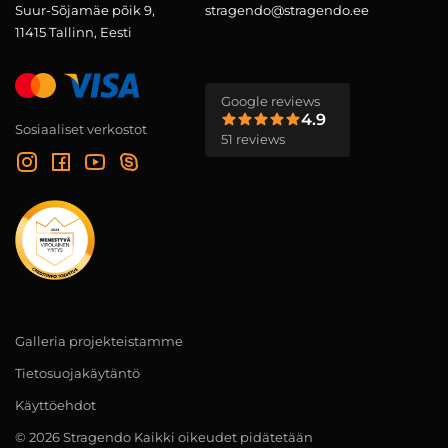
Suur-Sõjamäe põik 9,
stragendo@stragendo.ee
11415 Tallinn, Eesti
Google reviews
4.9
Sosiaaliset verkostot
51 reviews
Galleria projekteistamme
Tietosuojakäytäntö
Käyttöehdot
© 2026 Stragendo Kaikki oikeudet pidätetään