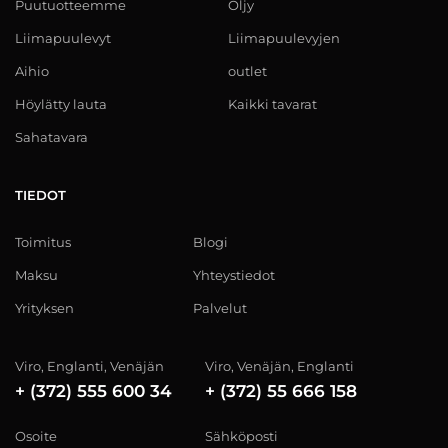
Puutuotteemme
Öljy
Liimapuulevyt
Liimapuulevyjen
Aihio
outlet
Höylätty lauta
Kaikki tavarat
Sahatavara
TIEDOT
Toimitus
Blogi
Maksu
Yhteystiedot
Yrityksen
Palvelut
Viro, Englanti, Venäjän
Viro, Venäjän, Englanti
+ (372) 555 600 34
+ (372) 55 666 158
Osoite
Sähköposti