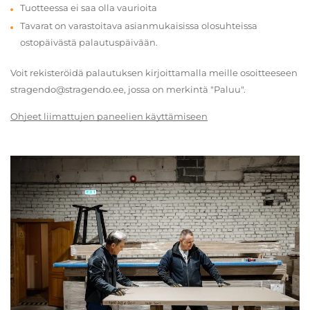
Tuotteessa ei saa olla vaurioita
Tavarat on varastoitava asianmukaisissa olosuhteissa
ostopäivästä palautuspäivään.
Voit rekisteröidä palautuksen kirjoittamalla meille osoitteeseen
stragendo@stragendo.ee, jossa on merkintä "Paluu".
Ohjeet liimattujen paneelien käyttämiseen