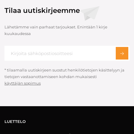
Tilaa uutiskirjeemme
Lähetämme vain parhaat tarjoukset. Enintään 1 kirje
kuukaudessa
* tilaamalla uutiskirjeen suostut henkilötietojen käsittelyyn ja
tietojen vastaanottamiseen kohdan mukaisesti
käyttäjän sopimus
LUETTELO