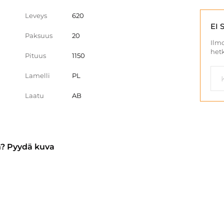
Leveys
620
EI 
Paksuus
20
Ilmo
hetk
Pituus
1150
Lamelli
PL
Laatu
AB
n? Pyydä kuva