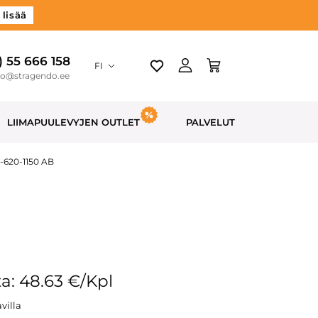
 lisää
) 55 666 158
FI
do@stragendo.ee
LIIMAPUULEVYJEN OUTLET
PALVELUT
0-620-1150 AB
a: 48.63 €/Kpl
villa