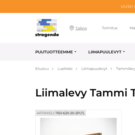
UUSI!
Toimitus
Ma
Tallinn
PUUTUOTTEEMME
LIIMAPUULEVYT
Etusivu
Luettelo
Liimapuulevyt
Tammilev
Liimalevy Tammi T
ARTIKKELI:
1150-620-20-2PLTL