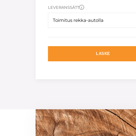
LEVERANSSÄTT
Toimitus rekka-autolla
LASKE