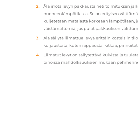
Älä irrota levyn pakkausta heti toimituksen jä
huoneenlämpötilassa. Se on erityisen välttämät
kuljetetaan matalasta korkeaan lämpötilaan, 
väistämättömiä, jos purat pakkauksen välittöm
Älä säilytä liimattua levyä erittäin kosteisiin ti
korjaustöitä, kuten rappausta, kitkaa, pinnoitet
Liimatut levyt on säilytettävä kuivissa ja tuulet
pinoissa mahdollisuuksien mukaan pehmennety