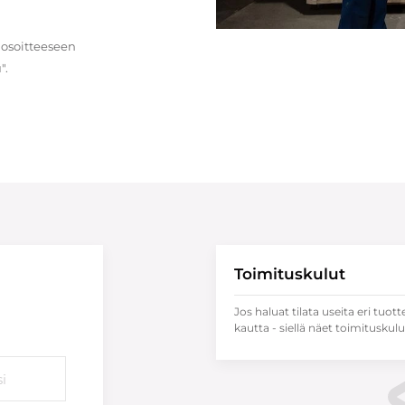
 osoitteeseen
".
Toimituskulut
Jos haluat tilata useita eri tuott
kautta - siellä näet toimituskulu