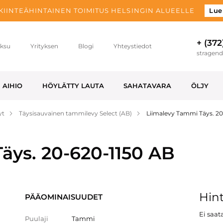
 KIINTEÄHINTAINEN TOIMITUS HELSINGIN ALUEELLE
Lue
+ (372
ksu
Yrityksen
Blogi
Yhteystiedot
stragen
AIHIO
HÖYLÄTTY LAUTA
SAHATAVARA
ÖLJY
yt
Täysisauvainen tammilevy Select (AB)
Liimalevy Tammi Täys. 2
äys. 20-620-1150 AB
Hint
PÄÄOMINAISUUDET
Ei saata
Puulaji
Tammi