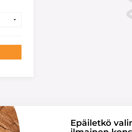
Epäiletkö vali
ilmainen konsu