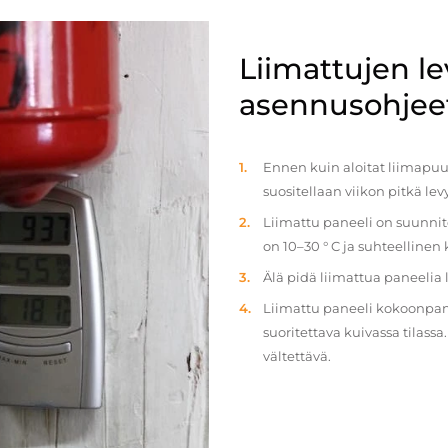
Liimattujen l
asennusohjee
Ennen kuin aloitat liimapuul
suositellaan viikon pitkä le
Liimattu paneeli on suunnit
on 10–30 ° C ja suhteellinen
Älä pidä liimattua paneelia
Liimattu paneeli kokoonpan
suoritettava kuivassa tilass
vältettävä.