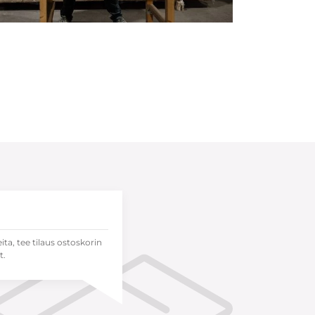
eita, tee tilaus ostoskorin
t.