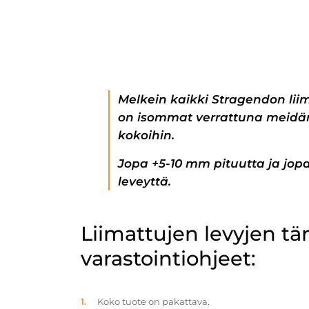
Melkein kaikki Stragendon lii
on isommat verrattuna meidän
kokoihin.
Jopa +5-10 mm pituutta ja jo
leveyttä.
Liimattujen levyjen t
varastointiohjeet:
Koko tuote on pakattava.