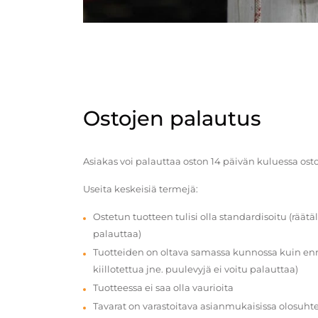
Ostojen palautus
Asiakas voi palauttaa oston 14 päivän kuluessa ost
Useita keskeisiä termejä:
Ostetun tuotteen tulisi olla standardisoitu (räätäl
palauttaa)
Tuotteiden on oltava samassa kunnossa kuin enn
kiillotettua jne. puulevyjä ei voitu palauttaa)
Tuotteessa ei saa olla vaurioita
Tavarat on varastoitava asianmukaisissa olosuhte