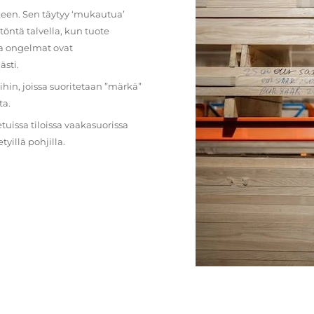
lkeen. Sen täytyy ‘mukautua’
öntä talvella, kun tuote
ja ongelmat ovat
ästi.
loihin, joissa suoritetaan ”märkä”
ta.
etuissa tiloissa vaakasuorissa
illä pohjilla.