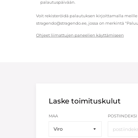
palautuspäivään.
Voit rekisteröidä palautuksen kirjoittamalla meille
stragendo@stragendo.ee, jossa on merkintä "Paluu
Ohjeet liimattujen paneelien käyttämiseen
Laske toimituskulut
MAA
POSTIINDEKSI
Viro