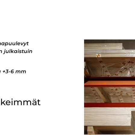
mapuulevyt
 julkaistuin
pa +3-6 mm
ärkeimmät