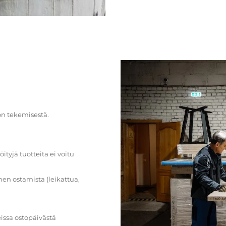
on tekemisestä.
öityjä tuotteita ei voitu
en ostamista (leikattua,
issa ostopäivästä