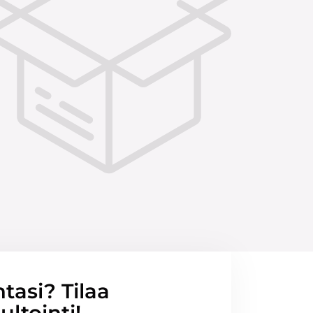
ntasi? Tilaa
ltointi!