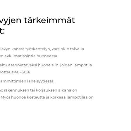
evyjen tärkeimmät
t:
evyn kanssa työskentelyn, varsinkin talvella
vyn akklimatisointia huoneessa.
eltu asennettavaksi huoneisiin, joiden lämpötila
 kosteus 40–60%.
 lämmittimien läheisyydessä.
o rakennuksen tai korjauksen aikana on
a. Myös huonoa kosteutta ja korkeaa lämpötilaa on