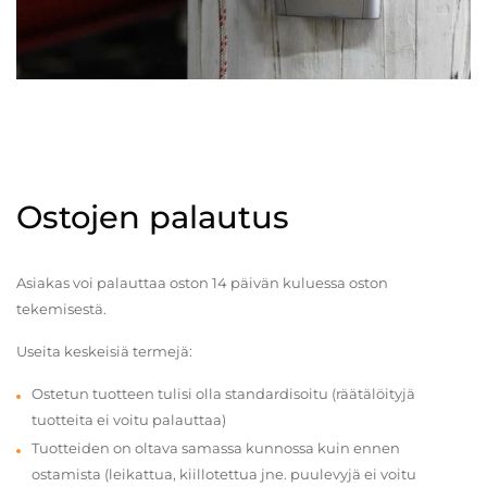
Ostojen palautus
Asiakas voi palauttaa oston 14 päivän kuluessa oston
tekemisestä.
Useita keskeisiä termejä:
Ostetun tuotteen tulisi olla standardisoitu (räätälöityjä
tuotteita ei voitu palauttaa)
Tuotteiden on oltava samassa kunnossa kuin ennen
ostamista (leikattua, kiillotettua jne. puulevyjä ei voitu