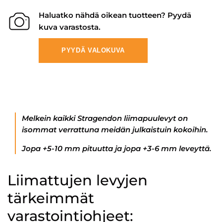
Haluatko nähdä oikean tuotteen? Pyydä
kuva varastosta.
PYYDÄ VALOKUVA
Melkein kaikki Stragendon liimapuulevyt on
isommat verrattuna meidän julkaistuin kokoihin.
Jopa +5-10 mm pituutta ja jopa +3-6 mm leveyttä.
Liimattujen levyjen
tärkeimmät
varastointiohjeet: