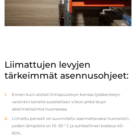
Liimattujen levyjen
tärkeimmät asennusohjeet:
Ennen kuin aloitat liimapuulevyn kanssa työskentelyn,
varsinkin talvella suositellaan viikon pitkä levyn
akklimatisointia huoneessa.
Liimattu paneeli on suunniteltu asennettavaksi huoneisiin,
joiden lämpötila on 10–30 ° C ja suhteellinen kosteus 40–
60%.