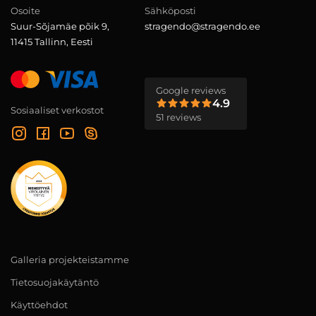
Osoite
Sähköposti
Suur-Sõjamäe põik 9,
stragendo@stragendo.ee
11415 Tallinn, Eesti
Google reviews
4.9
Sosiaaliset verkostot
51 reviews
Galleria projekteistamme
Tietosuojakäytäntö
Käyttöehdot