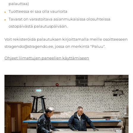
palauttaa)
Tuotteessa ei saa olla vaurioita
Tavarat on varastoitava asianmukaisissa olosuhteissa
ostopäivästä palautuspäivään.
Voit rekisteröidä palautuksen kirjoittamalla meille osoitteeseen
stragendo@stragendo.ee, jossa on merkintä "Paluu".
Ohjeet liimattujen paneelien käyttämiseen