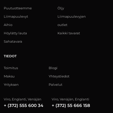
Puutuotteemme
Öljy
Liimapuulevyt
Liimapuulevyjen
Aihio
outlet
Höylätty lauta
Kaikki tavarat
Sahatavara
TIEDOT
Toimitus
Blogi
Maksu
Yhteystiedot
Yrityksen
Palvelut
Viro, Englanti, Venäjän
Viro, Venäjän, Englanti
+ (372) 555 600 34
+ (372) 55 666 158