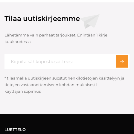
Tilaa uutiskirjeemme
Lähetämme vain parhaat tarjoukset. Enintään 1 kirje
kuukaudessa
* tilaamalla uutiskirjeen suostut henkilötietojen käsittelyyn ja
tietojen vastaanottamiseen kohdan mukaisesti
käyttäjän sopimus
LUETTELO