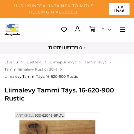
UUSI! KIINTEÄHINTAINEN TOIMITUS
Lue
lisää
HELSINGIN ALUEELLE
FI
Tallinn
TUOTELUETTELO
Toimitus
Etusivu
Luettelo
Liimapuulevyt
Tammilevyt
Maksu
Tammi liimalevy Rustic (BC+)
Yrityksen
Liimalevy Tammi Täys. 16-620-900 Rustic
Blogi
Liimalevy Tammi Täys. 16-620-900
Rustic
Yhteystiedot
ARTIKKELI:
900-620-16-6PLTL