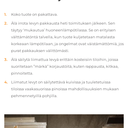
Koko tuote on pakattava.
Älä irrota levyn pakkausta heti toimituksen jälkeen. Sen
täytyy ‘mukautua’ huoneenlämpötilassa. Se on erityisen
välttämätöntä talvella, kun tuote kuljetetaan matalasta
korkeaan lämpötilaan, ja ongelmat ovat väistämättömiä, jos
purat pakkauksen välittömästi.
Älä säilytä liimattua levyä erittäin kosteisiin tiloihin, joissa
suoritetaan ”märkä” korjaustöitä, kuten rappausta, kitkaa,
pinnoitetta.
Liimatut levyt on säilytettävä kuivissa ja tuuletetuissa
tiloissa vaakasuorissa pinoissa mahdollisuuksien mukaan
pehmennetyillä pohjilla.