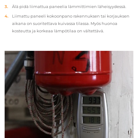
Älä pidä liimattua paneelia lämmittimien läheisyydessä.
Liimattu paneeli kokoonpano rakennuksen tai korjauksen
aikana on suoritettava kuivassa tilassa. Myös huonoa
kosteutta ja korkeaa lämpötilaa on vältettävä.