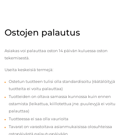
Ostojen palautus
Asiakas voi palauttaa oston 14 päivän kuluessa oston
tekemisestä.
Useita keskeisiä termejä:
Ostetun tuotteen tulisi olla standardisoitu (räätälöityjä
tuotteita ei voitu palauttaa)
Tuotteiden on oltava samassa kunnossa kuin ennen
ostamista (leikattua, kiillotettua jne. puulevyjä ei voitu
palauttaa)
Tuotteessa ei saa olla vaurioita
Tavarat on varastoitava asianmukaisissa olosuhteissa
ostopäivästä palautuspäivään.