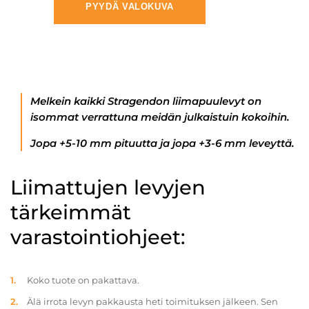
PYYDÄ VALOKUVA
Melkein kaikki Stragendon liimapuulevyt on
isommat verrattuna meidän julkaistuin kokoihin.
Jopa +5-10 mm pituutta ja jopa +3-6 mm leveyttä.
Liimattujen levyjen
tärkeimmät
varastointiohjeet:
Koko tuote on pakattava.
Älä irrota levyn pakkausta heti toimituksen jälkeen. Sen