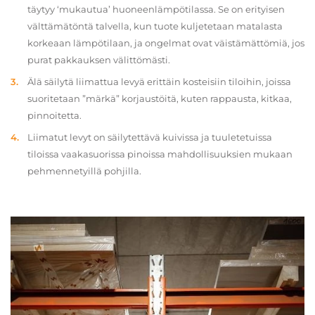
täytyy ‘mukautua’ huoneenlämpötilassa. Se on erityisen
välttämätöntä talvella, kun tuote kuljetetaan matalasta
korkeaan lämpötilaan, ja ongelmat ovat väistämättömiä, jos
purat pakkauksen välittömästi.
Älä säilytä liimattua levyä erittäin kosteisiin tiloihin, joissa
suoritetaan ”märkä” korjaustöitä, kuten rappausta, kitkaa,
pinnoitetta.
Liimatut levyt on säilytettävä kuivissa ja tuuletetuissa
tiloissa vaakasuorissa pinoissa mahdollisuuksien mukaan
pehmennetyillä pohjilla.