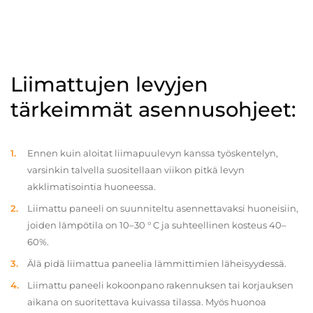
Liimattujen levyjen
tärkeimmät asennusohjeet:
Ennen kuin aloitat liimapuulevyn kanssa työskentelyn,
varsinkin talvella suositellaan viikon pitkä levyn
akklimatisointia huoneessa.
Liimattu paneeli on suunniteltu asennettavaksi huoneisiin,
joiden lämpötila on 10–30 ° C ja suhteellinen kosteus 40–
60%.
Älä pidä liimattua paneelia lämmittimien läheisyydessä.
Liimattu paneeli kokoonpano rakennuksen tai korjauksen
aikana on suoritettava kuivassa tilassa. Myös huonoa