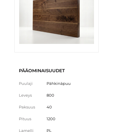
PÄÄOMINAISUUDET
Puulaji
Pähkinäpuu
Leveys
800
Paksuus
40
Pituus
1200
Lamelli
PL