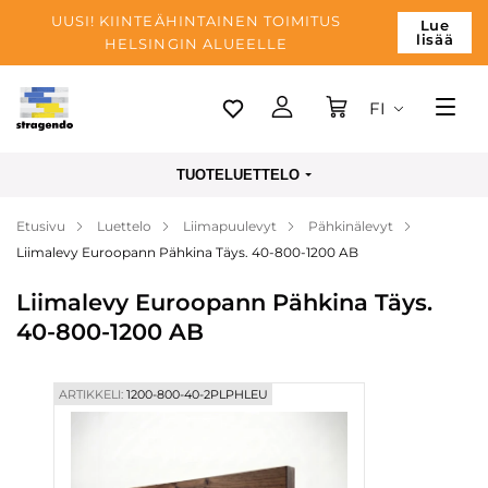
UUSI! KIINTEÄHINTAINEN TOIMITUS
Lue
lisää
HELSINGIN ALUEELLE
FI
Tallinn
TUOTELUETTELO
Toimitus
Etusivu
Luettelo
Liimapuulevyt
Pähkinälevyt
Maksu
Liimalevy Euroopann Pähkina Täys. 40-800-1200 AB
Yrityksen
Liimalevy Euroopann Pähkina Täys.
Blogi
40-800-1200 AB
Yhteystiedot
ARTIKKELI:
1200-800-40-2PLPHLEU