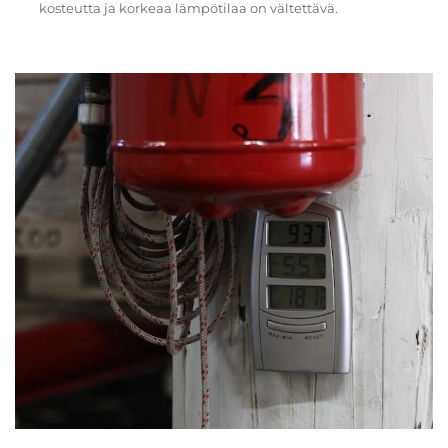
kosteutta ja korkeaa lämpötilaa on vältettävä.