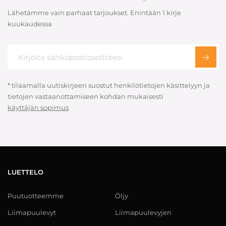
Lähetämme vain parhaat tarjoukset. Enintään 1 kirje
kuukaudessa
* tilaamalla uutiskirjeen suostut henkilötietojen käsittelyyn ja
tietojen vastaanottamiseen kohdan mukaisesti
käyttäjän sopimus
LUETTELO
Puutuotteemme
Öljy
Liimapuulevyt
Liimapuulevyjen