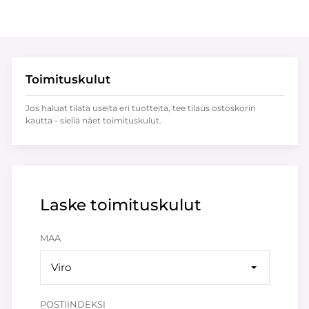
Toimituskulut
Jos haluat tilata useita eri tuotteita, tee tilaus ostoskorin
kautta - siellä näet toimituskulut.
Laske toimituskulut
MAA
Viro
POSTIINDEKSI