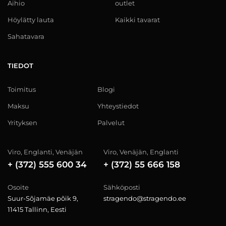
Aihio
outlet
Höylätty lauta
Kaikki tavarat
Sahatavara
TIEDOT
Toimitus
Blogi
Maksu
Yhteystiedot
Yrityksen
Palvelut
Viro, Englanti, Venäjän
Viro, Venäjän, Englanti
+ (372) 555 600 34
+ (372) 55 666 158
Osoite
Sähköposti
Suur-Sõjamäe põik 9,
stragendo@stragendo.ee
11415 Tallinn, Eesti