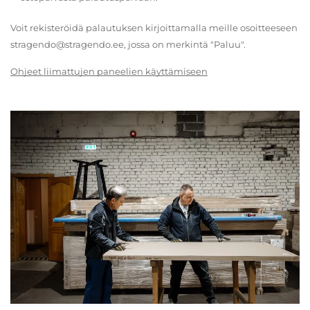
Voit rekisteröidä palautuksen kirjoittamalla meille osoitteeseen
stragendo@stragendo.ee, jossa on merkintä "Paluu".
Ohjeet liimattujen paneelien käyttämiseen