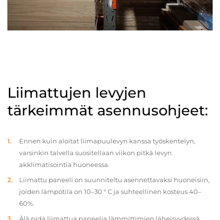
Liimattujen levyjen
tärkeimmät asennusohjeet:
Ennen kuin aloitat liimapuulevyn kanssa työskentelyn,
varsinkin talvella suositellaan viikon pitkä levyn
akklimatisointia huoneessa.
Liimattu paneeli on suunniteltu asennettavaksi huoneisiin,
joiden lämpötila on 10–30 ° C ja suhteellinen kosteus 40–
60%.
Älä pidä liimattua paneelia lämmittimien läheisyydessä.