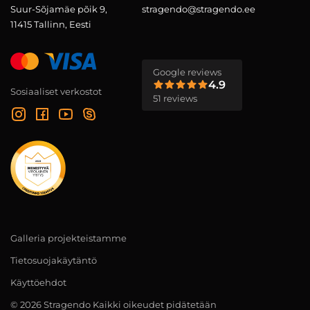
Suur-Sõjamäe põik 9,
stragendo@stragendo.ee
11415 Tallinn, Eesti
Google reviews
4.9
Sosiaaliset verkostot
51 reviews
Galleria projekteistamme
Tietosuojakäytäntö
Käyttöehdot
© 2026 Stragendo Kaikki oikeudet pidätetään