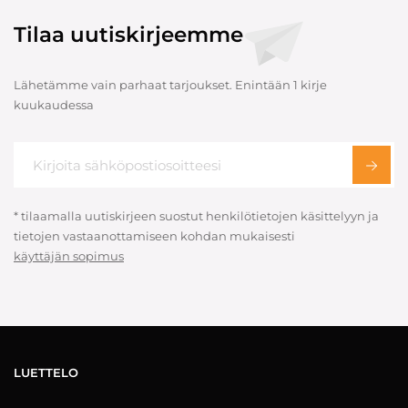
Tilaa uutiskirjeemme
Lähetämme vain parhaat tarjoukset. Enintään 1 kirje
kuukaudessa
* tilaamalla uutiskirjeen suostut henkilötietojen käsittelyyn ja
tietojen vastaanottamiseen kohdan mukaisesti
käyttäjän sopimus
LUETTELO