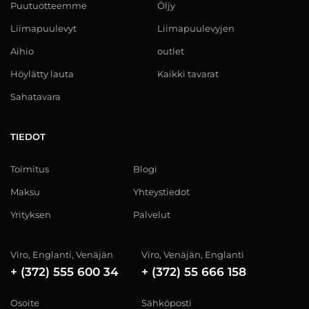
Puutuotteemme
Öljy
Liimapuulevyt
Liimapuulevyjen
Aihio
outlet
Höylätty lauta
Kaikki tavarat
Sahatavara
TIEDOT
Toimitus
Blogi
Maksu
Yhteystiedot
Yrityksen
Palvelut
Viro, Englanti, Venäjän
Viro, Venäjän, Englanti
+ (372) 555 600 34
+ (372) 55 666 158
Osoite
Sähköposti