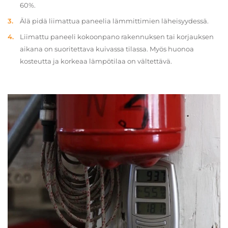
60%.
Älä pidä liimattua paneelia lämmittimien läheisyydessä.
Liimattu paneeli kokoonpano rakennuksen tai korjauksen
aikana on suoritettava kuivassa tilassa. Myös huonoa
kosteutta ja korkeaa lämpötilaa on vältettävä.