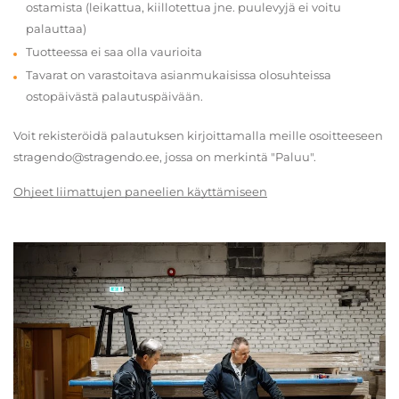
ostamista (leikattua, kiillotettua jne. puulevyjä ei voitu
palauttaa)
Tuotteessa ei saa olla vaurioita
Tavarat on varastoitava asianmukaisissa olosuhteissa
ostopäivästä palautuspäivään.
Voit rekisteröidä palautuksen kirjoittamalla meille osoitteeseen
stragendo@stragendo.ee, jossa on merkintä "Paluu".
Ohjeet liimattujen paneelien käyttämiseen