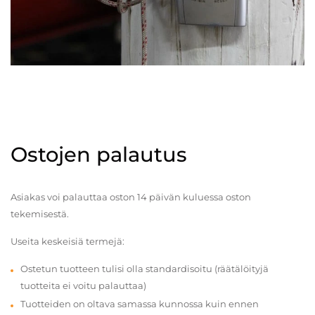
Ostojen palautus
Asiakas voi palauttaa oston 14 päivän kuluessa oston
tekemisestä.
Useita keskeisiä termejä:
Ostetun tuotteen tulisi olla standardisoitu (räätälöityjä
tuotteita ei voitu palauttaa)
Tuotteiden on oltava samassa kunnossa kuin ennen