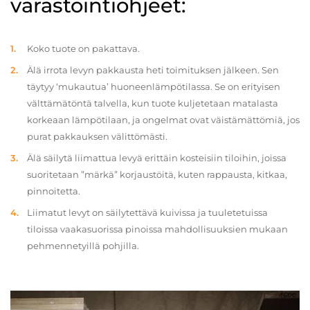
varastointiohjeet:
Koko tuote on pakattava.
Älä irrota levyn pakkausta heti toimituksen jälkeen. Sen
täytyy ‘mukautua’ huoneenlämpötilassa. Se on erityisen
välttämätöntä talvella, kun tuote kuljetetaan matalasta
korkeaan lämpötilaan, ja ongelmat ovat väistämättömiä, jos
purat pakkauksen välittömästi.
Älä säilytä liimattua levyä erittäin kosteisiin tiloihin, joissa
suoritetaan ”märkä” korjaustöitä, kuten rappausta, kitkaa,
pinnoitetta.
Liimatut levyt on säilytettävä kuivissa ja tuuletetuissa
tiloissa vaakasuorissa pinoissa mahdollisuuksien mukaan
pehmennetyillä pohjilla.