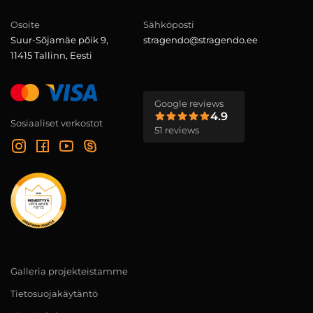
Osoite
Sähköposti
Suur-Sõjamäe põik 9,
stragendo@stragendo.ee
11415 Tallinn, Eesti
Google reviews
4.9
Sosiaaliset verkostot
51 reviews
Galleria projekteistamme
Tietosuojakäytäntö