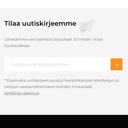
Tilaa uutiskirjeemme
Lähetämme vain parhaat tarjoukset. Enintään 1 kirje
kuukaudessa
* tilaamalla uutiskirjeen suostut henkilötietojen käsittelyyn ja
tietojen vastaanottamiseen kohdan mukaisesti
käyttäjän sopimus