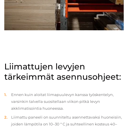
Liimattujen levyjen
tärkeimmät asennusohjeet:
Ennen kuin aloitat liimapuulevyn kanssa työskentelyn,
varsinkin talvella suositellaan viikon pitkä levyn
akklimatisointia huoneessa.
Liimattu paneeli on suunniteltu asennettavaksi huoneisiin,
joiden lämpötila on 10–30 ° C ja suhteellinen kosteus 40–