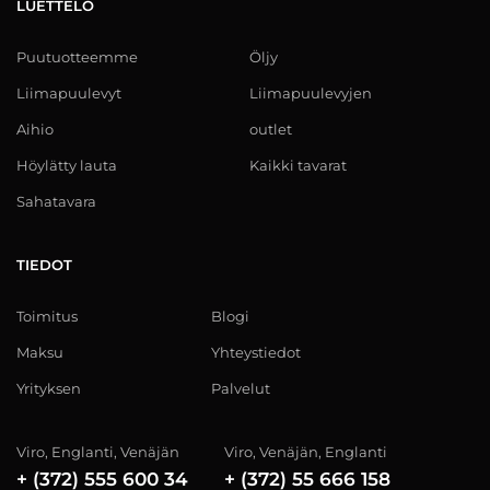
LUETTELO
Puutuotteemme
Öljy
Liimapuulevyt
Liimapuulevyjen
Aihio
outlet
Höylätty lauta
Kaikki tavarat
Sahatavara
TIEDOT
Toimitus
Blogi
Maksu
Yhteystiedot
Yrityksen
Palvelut
Viro, Englanti, Venäjän
Viro, Venäjän, Englanti
+ (372) 555 600 34
+ (372) 55 666 158