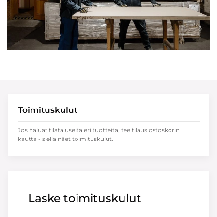
Toimituskulut
Jos haluat tilata useita eri tuotteita, tee tilaus ostoskorin
kautta - siellä näet toimituskulut.
Laske toimituskulut