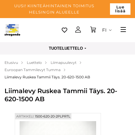
UUSI! KIINTEÄHINTAINEN TOIMITUS
Lue
lisää
HELSINGIN ALUEELLE
FI
Tallinn
TUOTELUETTELO
Toimitus
Etusivu
Luettelo
Liimapuulevyt
Maksu
Euroopan Tammilevyt Tumma
Yrityksen
Liimalevy Ruskea Tammii Täys. 20-620-1500 AB
Blogi
Liimalevy Ruskea Tammii Täys. 20-
620-1500 AB
Yhteystiedot
ARTIKKELI:
1500-620-20-2PLPRTL