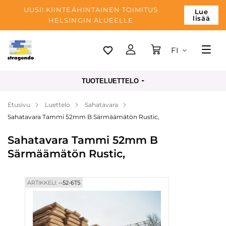
UUSI! KIINTEÄHINTAINEN TOIMITUS
Lue
lisää
HELSINGIN ALUEELLE
FI
Tallinn
TUOTELUETTELO
Toimitus
Etusivu
Luettelo
Sahatavara
Maksu
Sahatavara Tammi 52mm B Särmäämätön Rustic,
Yrityksen
Sahatavara Tammi 52mm B
Blogi
Särmäämätön Rustic,
Yhteystiedot
ARTIKKELI:
--52-6TS