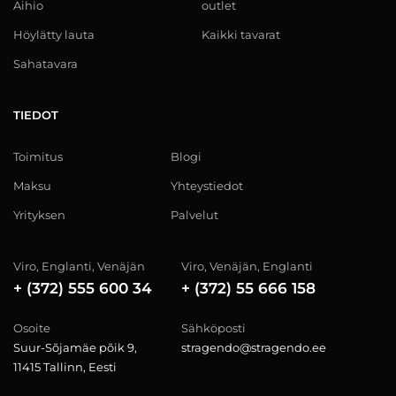
Aihio
outlet
Höylätty lauta
Kaikki tavarat
Sahatavara
TIEDOT
Toimitus
Blogi
Maksu
Yhteystiedot
Yrityksen
Palvelut
Viro, Englanti, Venäjän
Viro, Venäjän, Englanti
+ (372) 555 600 34
+ (372) 55 666 158
Osoite
Sähköposti
Suur-Sõjamäe põik 9,
stragendo@stragendo.ee
11415 Tallinn, Eesti