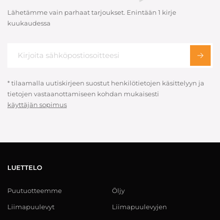
Lähetämme vain parhaat tarjoukset. Enintään 1 kirje
kuukaudessa
* tilaamalla uutiskirjeen suostut henkilötietojen käsittelyyn ja
tietojen vastaanottamiseen kohdan mukaisesti
käyttäjän sopimus
LUETTELO
Puutuotteemme
Öljy
Liimapuulevyt
Liimapuulevyjen