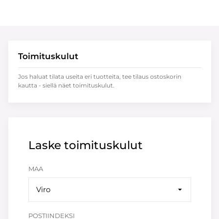
Toimituskulut
Jos haluat tilata useita eri tuotteita, tee tilaus ostoskorin
kautta - siellä näet toimituskulut.
Laske toimituskulut
MAA
Viro
POSTIINDEKSI