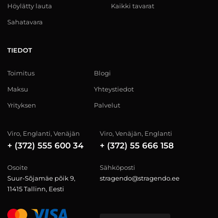
Höylätty lauta
Kaikki tavarat
Sahatavara
TIEDOT
Toimitus
Blogi
Maksu
Yhteystiedot
Yrityksen
Palvelut
Viro, Englanti, Venäjän
Viro, Venäjän, Englanti
+ (372) 555 600 34
+ (372) 55 666 158
Osoite
Sähköposti
Suur-Sõjamäe põik 9,
stragendo@stragendo.ee
11415 Tallinn, Eesti