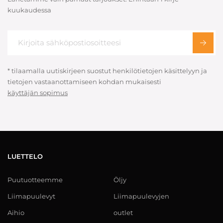
kuukaudessa
* tilaamalla uutiskirjeen suostut henkilötietojen käsittelyyn ja
tietojen vastaanottamiseen kohdan mukaisesti
käyttäjän sopimus
LUETTELO
Puutuotteemme
Öljy
Liimapuulevyt
Liimapuulevyjen
Aihio
outlet