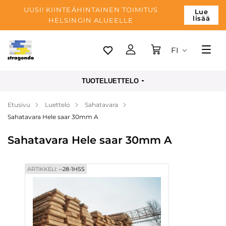
UUSI! KIINTEÄHINTAINEN TOIMITUS
Lue
lisää
HELSINGIN ALUEELLE
FI
Tallinn
TUOTELUETTELO
Toimitus
Etusivu
Luettelo
Sahatavara
Maksu
Sahatavara Hele saar 30mm A
Yrityksen
Sahatavara Hele saar 30mm A
Blogi
Yhteystiedot
ARTIKKELI:
--28-1HSS