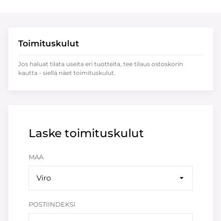
Toimituskulut
Jos haluat tilata useita eri tuotteita, tee tilaus ostoskorin
kautta - siellä näet toimituskulut.
Laske toimituskulut
MAA
Viro
POSTIINDEKSI