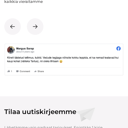
kaikkia vieraitamme
Tilaa uutiskirjeemme
Lähetämme vain parhaat tarjoukset. Enintään 1 kirje