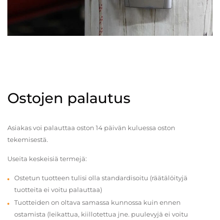
Ostojen palautus
Asiakas voi palauttaa oston 14 päivän kuluessa oston
tekemisestä.
Useita keskeisiä termejä:
Ostetun tuotteen tulisi olla standardisoitu (räätälöityjä
tuotteita ei voitu palauttaa)
Tuotteiden on oltava samassa kunnossa kuin ennen
ostamista (leikattua, kiillotettua jne. puulevyjä ei voitu