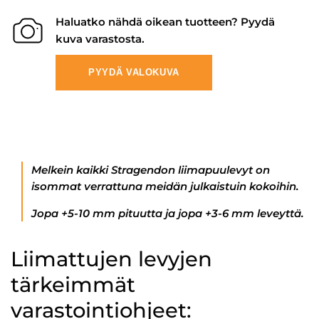
Haluatko nähdä oikean tuotteen? Pyydä
kuva varastosta.
PYYDÄ VALOKUVA
Melkein kaikki Stragendon liimapuulevyt on
isommat verrattuna meidän julkaistuin kokoihin.
Jopa +5-10 mm pituutta ja jopa +3-6 mm leveyttä.
Liimattujen levyjen
tärkeimmät
varastointiohjeet: