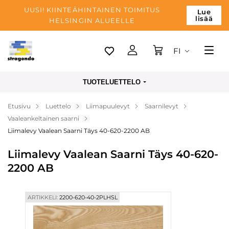
UUSI! KIINTEÄHINTAINEN TOIMITUS
Lue
lisää
HELSINGIN ALUEELLE
FI
Tallinn
TUOTELUETTELO
Toimitus
Etusivu
Luettelo
Liimapuulevyt
Saarnilevyt
Maksu
Vaaleankeltainen saarni
Yrityksen
Liimalevy Vaalean Saarni Täys 40-620-2200 AB
Blogi
Liimalevy Vaalean Saarni Täys 40-620-
2200 AB
Yhteystiedot
ARTIKKELI:
2200-620-40-2PLHSL