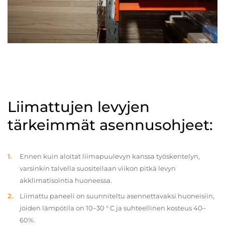
Liimattujen levyjen
tärkeimmät asennusohjeet:
Ennen kuin aloitat liimapuulevyn kanssa työskentelyn,
varsinkin talvella suositellaan viikon pitkä levyn
akklimatisointia huoneessa.
Liimattu paneeli on suunniteltu asennettavaksi huoneisiin,
joiden lämpötila on 10–30 ° C ja suhteellinen kosteus 40–
60%.