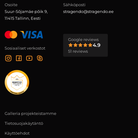
Osoite
Sähköposti
Suur-Sõjamäe põik 9,
stragendo@stragendo.ee
11415 Tallinn, Eesti
Google reviews
4.9
Sosiaaliset verkostot
51 reviews
Galleria projekteistamme
Tietosuojakäytäntö
Käyttöehdot