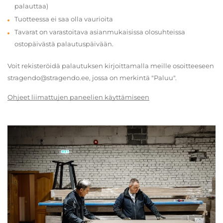
palauttaa)
Tuotteessa ei saa olla vaurioita
Tavarat on varastoitava asianmukaisissa olosuhteissa
ostopäivästä palautuspäivään.
Voit rekisteröidä palautuksen kirjoittamalla meille osoitteeseen
stragendo@stragendo.ee, jossa on merkintä "Paluu".
Ohjeet liimattujen paneelien käyttämiseen