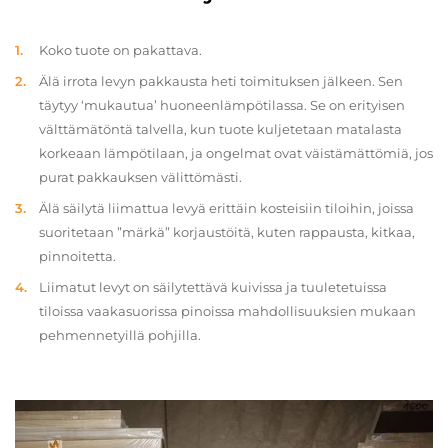
Koko tuote on pakattava.
Älä irrota levyn pakkausta heti toimituksen jälkeen. Sen
täytyy ‘mukautua’ huoneenlämpötilassa. Se on erityisen
välttämätöntä talvella, kun tuote kuljetetaan matalasta
korkeaan lämpötilaan, ja ongelmat ovat väistämättömiä, jos
purat pakkauksen välittömästi.
Älä säilytä liimattua levyä erittäin kosteisiin tiloihin, joissa
suoritetaan ”märkä” korjaustöitä, kuten rappausta, kitkaa,
pinnoitetta.
Liimatut levyt on säilytettävä kuivissa ja tuuletetuissa
tiloissa vaakasuorissa pinoissa mahdollisuuksien mukaan
pehmennetyillä pohjilla.