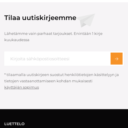
Tilaa uutiskirjeemme
Lähetämme vain parhaat tarjoukset. Enintään 1 kirje
kuukaudessa
* tilaamalla uutiskirjeen suostut henkilötietojen käsittelyyn ja
tietojen vastaanottamiseen kohdan mukaisesti
käyttäjän sopimus
LUETTELO