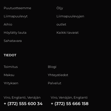
Puutuotteemme
Öljy
Liimapuulevyt
Liimapuulevyjen
Aihio
outlet
Höylätty lauta
Kaikki tavarat
Sahatavara
TIEDOT
Toimitus
Blogi
Maksu
Yhteystiedot
Yrityksen
Palvelut
Viro, Englanti, Venäjän
Viro, Venäjän, Englanti
+ (372) 555 600 34
+ (372) 55 666 158