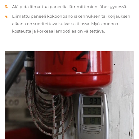
Älä pidä liimattua paneelia lämmittimien läheisyydessä.
Liimattu paneeli kokoonpano rakennuksen tai korjauksen
aikana on suoritettava kuivassa tilassa. Myös huonoa
kosteutta ja korkeaa lämpötilaa on vältettävä.