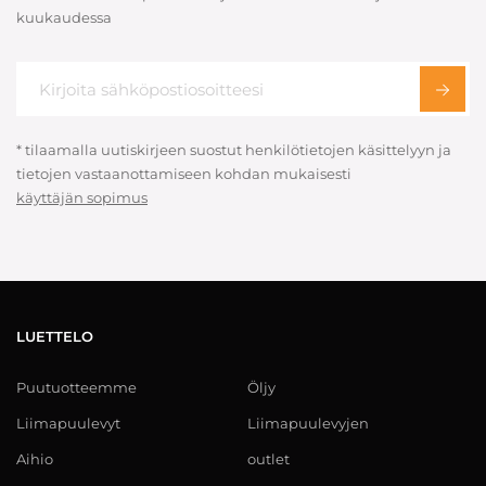
kuukaudessa
* tilaamalla uutiskirjeen suostut henkilötietojen käsittelyyn ja
tietojen vastaanottamiseen kohdan mukaisesti
käyttäjän sopimus
LUETTELO
Puutuotteemme
Öljy
Liimapuulevyt
Liimapuulevyjen
Aihio
outlet