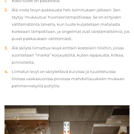
Koko tuote on pakattava.
Älä irrota levyn pakkausta heti toimituksen jälkeen. Sen
täytyy ‘mukautua’ huoneenlämpötilassa. Se on erityisen
välttämätöntä talvella, kun tuote kuljetetaan matalasta
korkeaan lämpötilaan, ja ongelmat ovat väistämättömiä, jos
purat pakkauksen välittömästi.
Älä säilytä liimattua levyä erittäin kosteisiin tiloihin, joissa
suoritetaan ”märkä” korjaustöitä, kuten rappausta, kitkaa,
pinnoitetta.
Liimatut levyt on säilytettävä kuivissa ja tuuletetuissa
tiloissa vaakasuorissa pinoissa mahdollisuuksien mukaan
pehmennetyillä pohjilla.