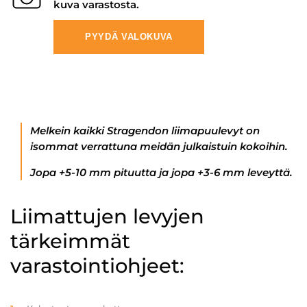
kuva varastosta.
PYYDÄ VALOKUVA
Melkein kaikki Stragendon liimapuulevyt on
isommat verrattuna meidän julkaistuin kokoihin.
Jopa +5-10 mm pituutta ja jopa +3-6 mm leveyttä.
Liimattujen levyjen
tärkeimmät
varastointiohjeet: