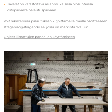
Tavarat on varastoitava asianmukaisissa olosuhteissa
ostopäivästä palautuspäivään.
Voit rekisteröidä palautuksen kirjoittamalla meille osoitteeseen
stragendo@stragendo.ee, jossa on merkintä "Paluu".
Ohjeet liimattujen paneelien käyttämiseen