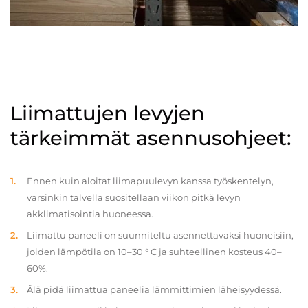
Liimattujen levyjen
tärkeimmät asennusohjeet:
Ennen kuin aloitat liimapuulevyn kanssa työskentelyn,
varsinkin talvella suositellaan viikon pitkä levyn
akklimatisointia huoneessa.
Liimattu paneeli on suunniteltu asennettavaksi huoneisiin,
joiden lämpötila on 10–30 ° C ja suhteellinen kosteus 40–
60%.
Älä pidä liimattua paneelia lämmittimien läheisyydessä.