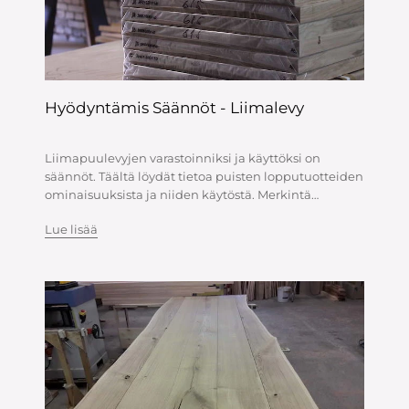
Hyödyntämis Säännöt - Liimalevy
Liimapuulevyjen varastoinniksi ja käyttöksi on
säännöt. Täältä löydät tietoa puisten lopputuotteiden
ominaisuuksista ja niiden käytöstä. Merkintä
Liimapuulevy on valmistettu täysin puusta. Lajista
Lue lisää
riippumatta koko...