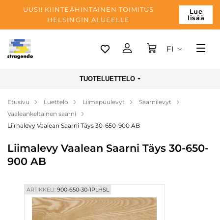
UUSI! KIINTEÄHINTAINEN TOIMITUS
Lue
lisää
HELSINGIN ALUEELLE
FI
Tallinn
TUOTELUETTELO
Toimitus
Etusivu
Luettelo
Liimapuulevyt
Saarnilevyt
Maksu
Vaaleankeltainen saarni
Yrityksen
Liimalevy Vaalean Saarni Täys 30-650-900 AB
Blogi
Liimalevy Vaalean Saarni Täys 30-650-
900 AB
Yhteystiedot
ARTIKKELI:
900-650-30-1PLHSL