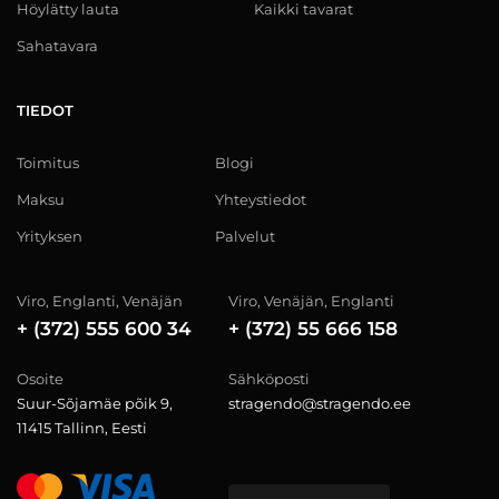
Höylätty lauta
Kaikki tavarat
Sahatavara
TIEDOT
Toimitus
Blogi
Maksu
Yhteystiedot
Yrityksen
Palvelut
Viro, Englanti, Venäjän
Viro, Venäjän, Englanti
+ (372) 555 600 34
+ (372) 55 666 158
Osoite
Sähköposti
Suur-Sõjamäe põik 9,
stragendo@stragendo.ee
11415 Tallinn, Eesti