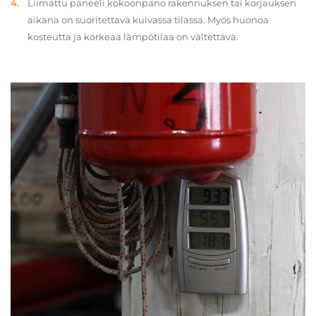
Liimattu paneeli kokoonpano rakennuksen tai korjauksen
aikana on suoritettava kuivassa tilassa. Myös huonoa
kosteutta ja korkeaa lämpötilaa on vältettävä.