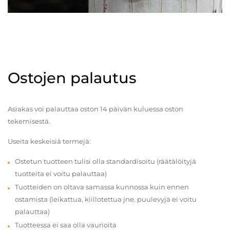
Ostojen palautus
Asiakas voi palauttaa oston 14 päivän kuluessa oston
tekemisestä.
Useita keskeisiä termejä:
Ostetun tuotteen tulisi olla standardisoitu (räätälöityjä
tuotteita ei voitu palauttaa)
Tuotteiden on oltava samassa kunnossa kuin ennen
ostamista (leikattua, kiillotettua jne. puulevyjä ei voitu
palauttaa)
Tuotteessa ei saa olla vaurioita