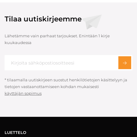
Tilaa uutiskirjeemme
Lähetämme vain parhaat tarjoukset. Enintään 1 kirje
kuukaudessa
* tilaamalla uutiskirjeen suostut henkilötietojen käsittelyyn ja
tietojen vastaanottamiseen kohdan mukaisesti
käyttäjän sopimus
LUETTELO