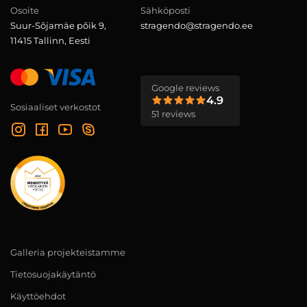
Osoite
Sähköposti
Suur-Sõjamäe põik 9,
stragendo@stragendo.ee
11415 Tallinn, Eesti
Google reviews
4.9
Sosiaaliset verkostot
51 reviews
Galleria projekteistamme
Tietosuojakäytäntö
Käyttöehdot