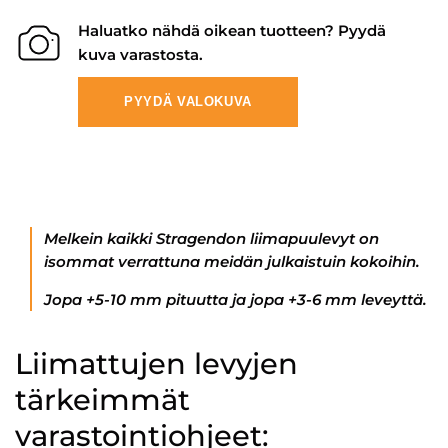
Haluatko nähdä oikean tuotteen? Pyydä
kuva varastosta.
PYYDÄ VALOKUVA
Melkein kaikki Stragendon liimapuulevyt on
isommat verrattuna meidän julkaistuin kokoihin.
Jopa +5-10 mm pituutta ja jopa +3-6 mm leveyttä.
Liimattujen levyjen
tärkeimmät
varastointiohjeet: