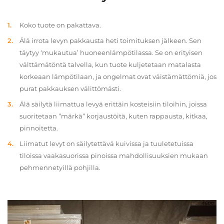
Koko tuote on pakattava.
Älä irrota levyn pakkausta heti toimituksen jälkeen. Sen
täytyy ‘mukautua’ huoneenlämpötilassa. Se on erityisen
välttämätöntä talvella, kun tuote kuljetetaan matalasta
korkeaan lämpötilaan, ja ongelmat ovat väistämättömiä, jos
purat pakkauksen välittömästi.
Älä säilytä liimattua levyä erittäin kosteisiin tiloihin, joissa
suoritetaan ”märkä” korjaustöitä, kuten rappausta, kitkaa,
pinnoitetta.
Liimatut levyt on säilytettävä kuivissa ja tuuletetuissa
tiloissa vaakasuorissa pinoissa mahdollisuuksien mukaan
pehmennetyillä pohjilla.