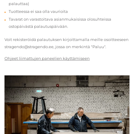
palauttaa)
Tuotteessa ei saa olla vaurioita
Tavarat on varastoitava asianmukaisissa olosuhteissa
ostopäivästä palautuspäivään.
Voit rekisteröidä palautuksen kirjoittamalla meille osoitteeseen
stragendo@stragendo.ee, jossa on merkintä "Paluu".
Ohjeet liimattujen paneelien käyttämiseen