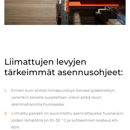
Liimattujen levyjen
tärkeimmät asennusohjeet:
Ennen kuin aloitat liimapuulevyn kanssa työskentelyn,
varsinkin talvella suositellaan viikon pitkä levyn
akklimatisointia huoneessa.
Liimattu paneeli on suunniteltu asennettavaksi huoneisiin,
joiden lämpötila on 10–30 ° C ja suhteellinen kosteus 40–
60%.