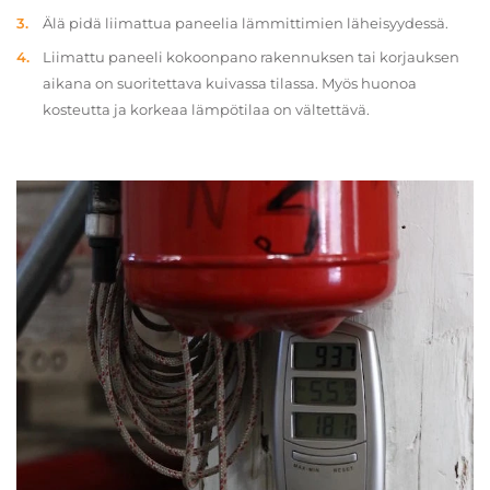
Älä pidä liimattua paneelia lämmittimien läheisyydessä.
Liimattu paneeli kokoonpano rakennuksen tai korjauksen
aikana on suoritettava kuivassa tilassa. Myös huonoa
kosteutta ja korkeaa lämpötilaa on vältettävä.