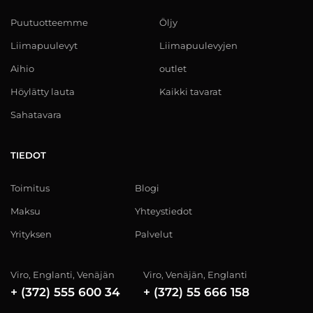
Puutuotteemme
Öljy
Liimapuulevyt
Liimapuulevyjen
Aihio
outlet
Höylätty lauta
Kaikki tavarat
Sahatavara
TIEDOT
Toimitus
Blogi
Maksu
Yhteystiedot
Yrityksen
Palvelut
Viro, Englanti, Venäjän
Viro, Venäjän, Englanti
+ (372) 555 600 34
+ (372) 55 666 158