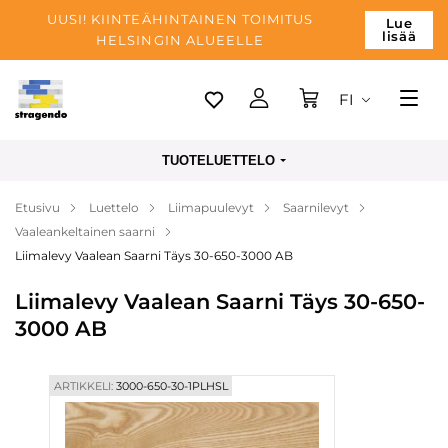
UUSI! KIINTEÄHINTAINEN TOIMITUS
Lue
lisää
HELSINGIN ALUEELLE
FI
Tallinn
TUOTELUETTELO
Toimitus
Etusivu
Luettelo
Liimapuulevyt
Saarnilevyt
Maksu
Vaaleankeltainen saarni
Yrityksen
Liimalevy Vaalean Saarni Täys 30-650-3000 AB
Blogi
Liimalevy Vaalean Saarni Täys 30-650-
3000 AB
Yhteystiedot
ARTIKKELI:
3000-650-30-1PLHSL