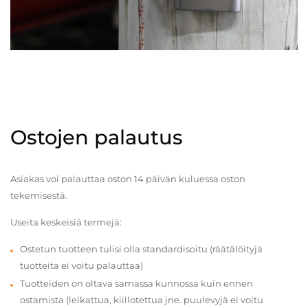
Ostojen palautus
Asiakas voi palauttaa oston 14 päivän kuluessa oston
tekemisestä.
Useita keskeisiä termejä:
Ostetun tuotteen tulisi olla standardisoitu (räätälöityjä
tuotteita ei voitu palauttaa)
Tuotteiden on oltava samassa kunnossa kuin ennen
ostamista (leikattua, kiillotettua jne. puulevyjä ei voitu