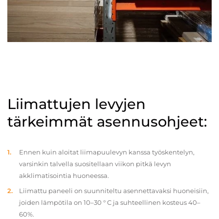
Liimattujen levyjen
tärkeimmät asennusohjeet:
Ennen kuin aloitat liimapuulevyn kanssa työskentelyn,
varsinkin talvella suositellaan viikon pitkä levyn
akklimatisointia huoneessa.
Liimattu paneeli on suunniteltu asennettavaksi huoneisiin,
joiden lämpötila on 10–30 ° C ja suhteellinen kosteus 40–
60%.