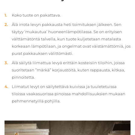
Koko tuote on pakattava.
Älä irrota levyn pakkausta heti toimituksen jälkeen. Sen
täytyy ‘mukautua’ huoneenlämpötilassa. Se on erityisen
välttämätöntä talvella, kun tuote kuljetetaan matalasta
korkeaan lämpötilaan, ja ongelmat ovat väistämättömiä, jos
purat pakkauksen välittömästi.
Älä säilytä liimattua levyä erittäin kosteisiin tiloihin, joissa
suoritetaan ”märkä” korjaustöitä, kuten rappausta, kitkaa,
pinnoitetta.
Liimatut levyt on säilytettävä kuivissa ja tuuletetuissa
tiloissa vaakasuorissa pinoissa mahdollisuuksien mukaan
pehmennetyillä pohjilla.