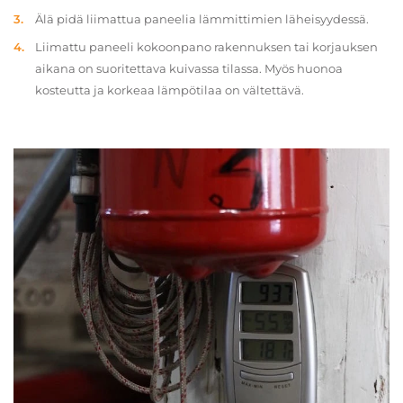
Älä pidä liimattua paneelia lämmittimien läheisyydessä.
Liimattu paneeli kokoonpano rakennuksen tai korjauksen
aikana on suoritettava kuivassa tilassa. Myös huonoa
kosteutta ja korkeaa lämpötilaa on vältettävä.