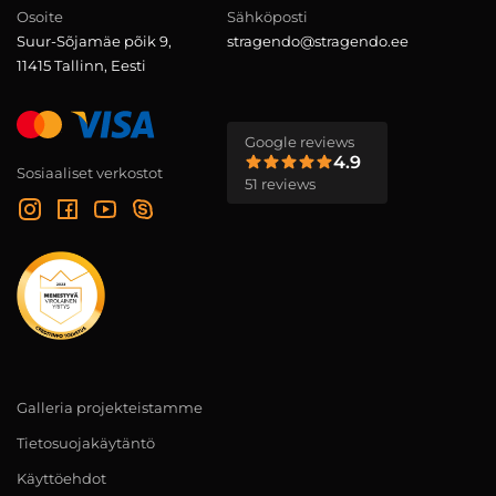
Osoite
Sähköposti
Suur-Sõjamäe põik 9,
stragendo@stragendo.ee
11415 Tallinn, Eesti
Google reviews
4.9
Sosiaaliset verkostot
51 reviews
Galleria projekteistamme
Tietosuojakäytäntö
Käyttöehdot