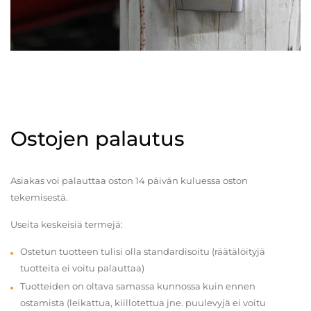
Ostojen palautus
Asiakas voi palauttaa oston 14 päivän kuluessa oston
tekemisestä.
Useita keskeisiä termejä:
Ostetun tuotteen tulisi olla standardisoitu (räätälöityjä
tuotteita ei voitu palauttaa)
Tuotteiden on oltava samassa kunnossa kuin ennen
ostamista (leikattua, kiillotettua jne. puulevyjä ei voitu