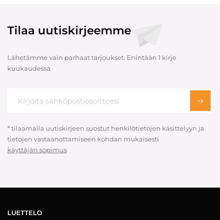
Tilaa uutiskirjeemme
Lähetämme vain parhaat tarjoukset. Enintään 1 kirje
kuukaudessa
* tilaamalla uutiskirjeen suostut henkilötietojen käsittelyyn ja
tietojen vastaanottamiseen kohdan mukaisesti
käyttäjän sopimus
LUETTELO