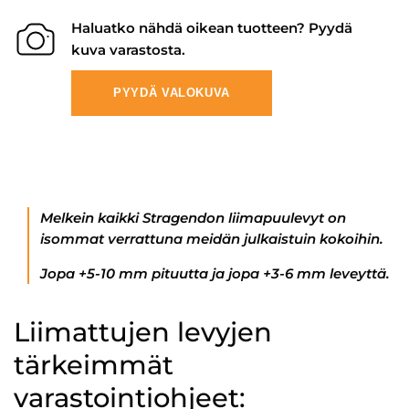
Haluatko nähdä oikean tuotteen? Pyydä
kuva varastosta.
PYYDÄ VALOKUVA
Melkein kaikki Stragendon liimapuulevyt on
isommat verrattuna meidän julkaistuin kokoihin.
Jopa +5-10 mm pituutta ja jopa +3-6 mm leveyttä.
Liimattujen levyjen
tärkeimmät
varastointiohjeet: