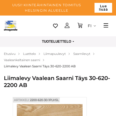
UUSI! KIINTEÄHINTAINEN TOIMITUS
Lue
lisää
HELSINGIN ALUEELLE
FI
Tallinn
TUOTELUETTELO
Toimitus
Etusivu
Luettelo
Liimapuulevyt
Saarnilevyt
Maksu
Vaaleankeltainen saarni
Yrityksen
Liimalevy Vaalean Saarni Täys 30-620-2200 AB
Blogi
Liimalevy Vaalean Saarni Täys 30-620-
2200 AB
Yhteystiedot
ARTIKKELI:
2200-620-30-1PLHSL