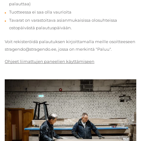
palauttaa)
Tuotteessa ei saa olla vaurioita
Tavarat on varastoitava asianmukaisissa olosuhteissa
ostopäivästä palautuspäivään.
Voit rekisteröidä palautuksen kirjoittamalla meille osoitteeseen
stragendo@stragendo.ee, jossa on merkintä "Paluu".
Ohjeet liimattujen paneelien käyttämiseen