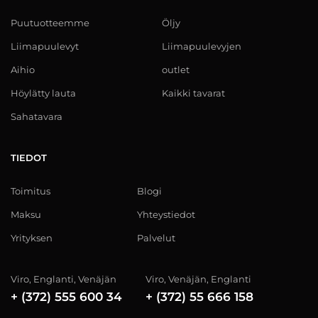
Puutuotteemme
Öljy
Liimapuulevyt
Liimapuulevyjen
Aihio
outlet
Höylätty lauta
Kaikki tavarat
Sahatavara
TIEDOT
Toimitus
Blogi
Maksu
Yhteystiedot
Yrityksen
Palvelut
Viro, Englanti, Venäjän
Viro, Venäjän, Englanti
+ (372) 555 600 34
+ (372) 55 666 158