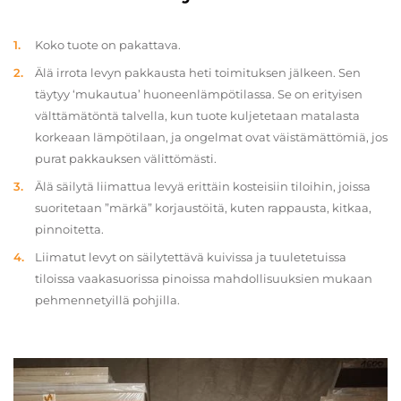
Koko tuote on pakattava.
Älä irrota levyn pakkausta heti toimituksen jälkeen. Sen
täytyy ‘mukautua’ huoneenlämpötilassa. Se on erityisen
välttämätöntä talvella, kun tuote kuljetetaan matalasta
korkeaan lämpötilaan, ja ongelmat ovat väistämättömiä, jos
purat pakkauksen välittömästi.
Älä säilytä liimattua levyä erittäin kosteisiin tiloihin, joissa
suoritetaan ”märkä” korjaustöitä, kuten rappausta, kitkaa,
pinnoitetta.
Liimatut levyt on säilytettävä kuivissa ja tuuletetuissa
tiloissa vaakasuorissa pinoissa mahdollisuuksien mukaan
pehmennetyillä pohjilla.