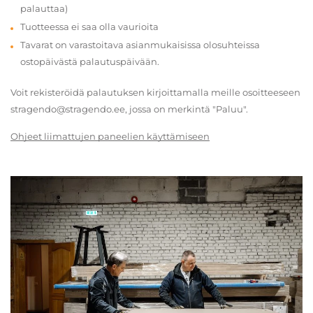
palauttaa)
Tuotteessa ei saa olla vaurioita
Tavarat on varastoitava asianmukaisissa olosuhteissa
ostopäivästä palautuspäivään.
Voit rekisteröidä palautuksen kirjoittamalla meille osoitteeseen
stragendo@stragendo.ee, jossa on merkintä "Paluu".
Ohjeet liimattujen paneelien käyttämiseen