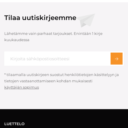
Tilaa uutiskirjeemme
Lähetämme vain parhaat tarjoukset. Enintään 1 kirje
kuukaudessa
* tilaamalla uutiskirjeen suostut henkilötietojen käsittelyyn ja
tietojen vastaanottamiseen kohdan mukaisesti
käyttäjän sopimus
LUETTELO