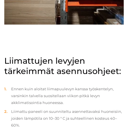
Liimattujen levyjen
tärkeimmät asennusohjeet:
Ennen kuin aloitat liimapuulevyn kanssa työskentelyn,
varsinkin talvella suositellaan viikon pitkä levyn
akklimatisointia huoneessa.
Liimattu paneeli on suunniteltu asennettavaksi huoneisiin,
joiden lämpötila on 10–30 ° C ja suhteellinen kosteus 40–
60%.