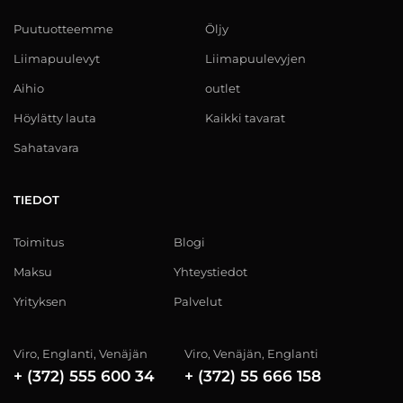
Puutuotteemme
Öljy
Liimapuulevyt
Liimapuulevyjen
Aihio
outlet
Höylätty lauta
Kaikki tavarat
Sahatavara
TIEDOT
Toimitus
Blogi
Maksu
Yhteystiedot
Yrityksen
Palvelut
Viro, Englanti, Venäjän
Viro, Venäjän, Englanti
+ (372) 555 600 34
+ (372) 55 666 158