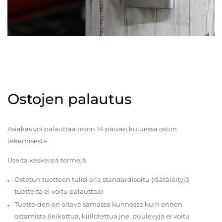
Ostojen palautus
Asiakas voi palauttaa oston 14 päivän kuluessa oston
tekemisestä.
Useita keskeisiä termejä:
Ostetun tuotteen tulisi olla standardisoitu (räätälöityjä
tuotteita ei voitu palauttaa)
Tuotteiden on oltava samassa kunnossa kuin ennen
ostamista (leikattua, kiillotettua jne. puulevyjä ei voitu