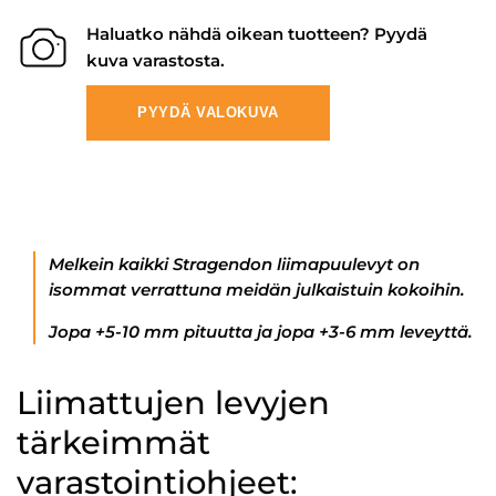
Haluatko nähdä oikean tuotteen? Pyydä
kuva varastosta.
PYYDÄ VALOKUVA
Melkein kaikki Stragendon liimapuulevyt on
isommat verrattuna meidän julkaistuin kokoihin.
Jopa +5-10 mm pituutta ja jopa +3-6 mm leveyttä.
Liimattujen levyjen
tärkeimmät
varastointiohjeet: