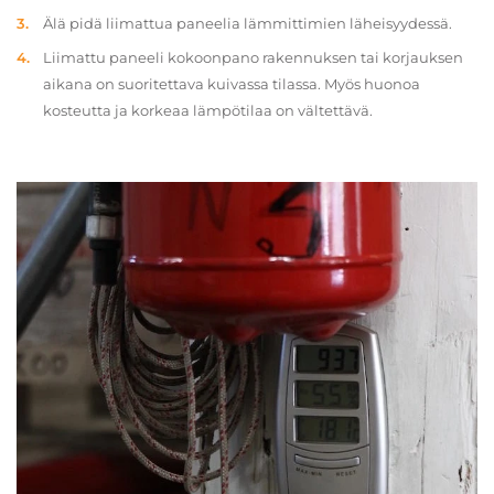
Älä pidä liimattua paneelia lämmittimien läheisyydessä.
Liimattu paneeli kokoonpano rakennuksen tai korjauksen
aikana on suoritettava kuivassa tilassa. Myös huonoa
kosteutta ja korkeaa lämpötilaa on vältettävä.