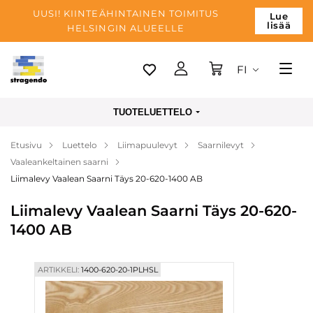
UUSI! KIINTEÄHINTAINEN TOIMITUS
Lue
lisää
HELSINGIN ALUEELLE
FI
Tallinn
TUOTELUETTELO
Toimitus
Etusivu
Luettelo
Liimapuulevyt
Saarnilevyt
Maksu
Vaaleankeltainen saarni
Yrityksen
Liimalevy Vaalean Saarni Täys 20-620-1400 AB
Blogi
Liimalevy Vaalean Saarni Täys 20-620-
1400 AB
Yhteystiedot
ARTIKKELI:
1400-620-20-1PLHSL