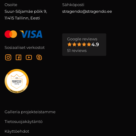
Osoite
Sähköposti
Suur-Sõjamäe põik 9,
stragendo@stragendo.ee
11415 Tallinn, Eesti
Google reviews
4.9
Sosiaaliset verkostot
51 reviews
Galleria projekteistamme
Tietosuojakäytäntö
Käyttöehdot